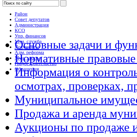
Район
Совет депутатов
Администрация
КСО
Упр. финансов
Основные задачи и фун
Мун. служба
Документы
Адм. реформа
Нормативные правовые
Мун. заказы
Градостроительство
Информация о контроль
Обращения
осмотрах, проверках, 
Муниципальное имуще
Продажа и аренда мун
Аукционы по продаже и