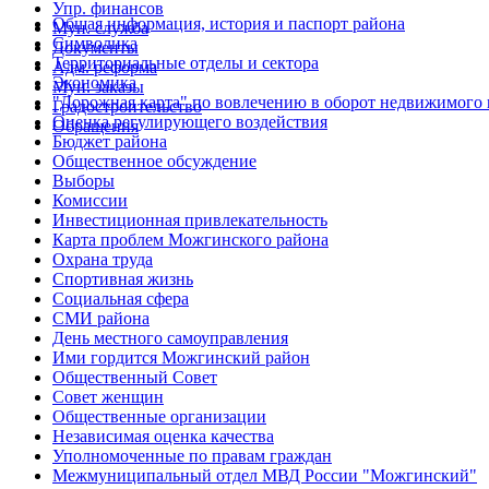
Упр. финансов
Общая информация, история и паспорт района
Мун. служба
Символика
Документы
Территориальные отделы и сектора
Адм. реформа
Экономика
Мун. заказы
"Дорожная карта" по вовлечению в оборот недвижимого
Градостроительство
Оценка регулирующего воздействия
Обращения
Бюджет района
Общественное обсуждение
Выборы
Комиссии
Инвестиционная привлекательность
Карта проблем Можгинского района
Охрана труда
Спортивная жизнь
Социальная сфера
СМИ района
День местного самоуправления
Ими гордится Можгинский район
Общественный Совет
Совет женщин
Общественные организации
Независимая оценка качества
Уполномоченные по правам граждан
Межмуниципальный отдел МВД России "Можгинский"