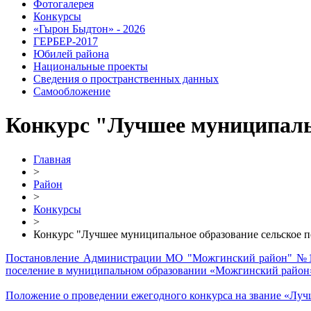
Фотогалерея
Конкурсы
«Гырон Быдтон» - 2026
ГЕРБЕР-2017
Юбилей района
Национальные проекты
Сведения о пространственных данных
Самообложение
Конкурс "Лучшее муниципаль
Главная
>
Район
>
Конкурсы
>
Конкурс "Лучшее муниципальное образование сельское п
Постановление Администрации МО "Можгинский район" №1167
поселение в муниципальном образовании «Можгинский район
Положение о проведении ежегодного конкурса на звание «Луч