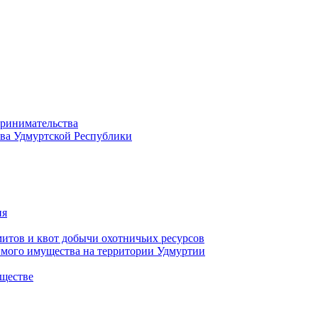
принимательства
тва Удмуртской Республики
ия
тов и квот добычи охотничьих ресурсов
имого имущества на территории Удмуртии
ществе