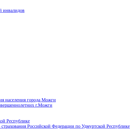
й инвалидов
ия населения города Можги
овершеннолетних г.Можги
ой Республике
 страхования Российской Федерации по Удмуртской Республике