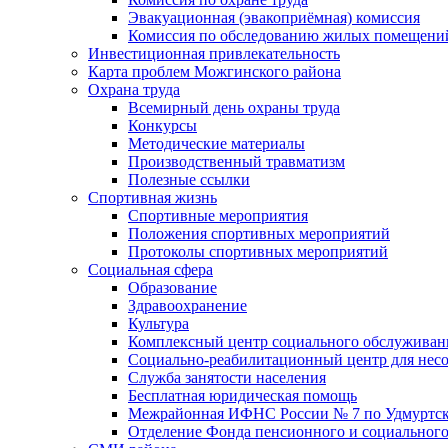
Эвакуационная (эвакоприёмная) комиссия
Комиссия по обследованию жилых помещени
Инвестиционная привлекательность
Карта проблем Можгинского района
Охрана труда
Всемирный день охраны труда
Конкурсы
Методические материалы
Производственный травматизм
Полезные ссылки
Спортивная жизнь
Спортивные мероприятия
Положения спортивных мероприятий
Протоколы спортивных мероприятий
Социальная сфера
Образование
Здравоохранение
Культура
Комплексный центр социального обслуживан
Социально-реабилитационный центр для нес
Служба занятости населения
Бесплатная юридическая помощь
Межрайонная ИФНС России № 7 по Удмуртск
Отделение Фонда пенсионного и социального