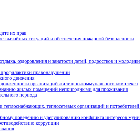
щите их прав
езвычайных ситуаций и обеспечения пожарной безопасности
тдыха, оздоровления и занятости детей, подростков и молодежи
 профилактики правонарушений
ожного движения
задолженности организаций жилищно-коммунального комплекса
ризнанию жилых помещений непригодными для проживания
тельного периода
и теплоснабжающих, теплосетевых организаций и потребителей
ебному поведению и урегулированию конфликта интересов мун
противодействию коррупции
ования