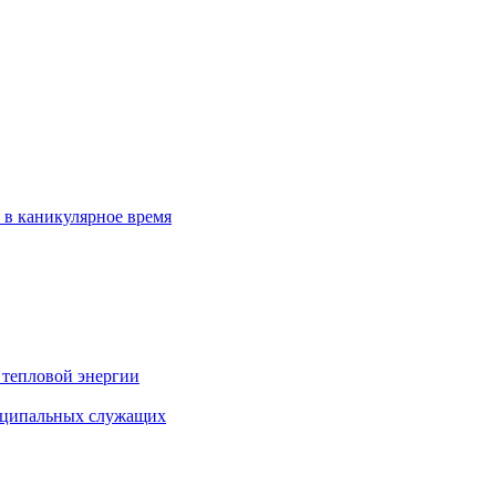
 в каникулярное время
 тепловой энергии
иципальных служащих