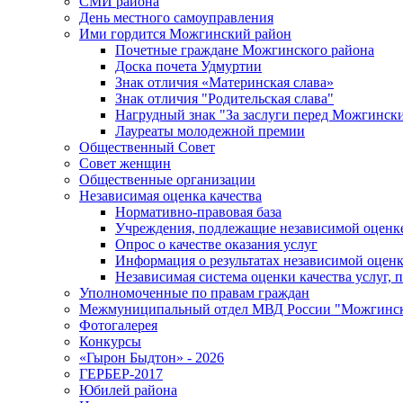
СМИ района
День местного самоуправления
Ими гордится Можгинский район
Почетные граждане Можгинского района
Доска почета Удмуртии
Знак отличия «Материнская слава»
Знак отличия "Родительская слава"
Нагрудный знак "За заслуги перед Можгинск
Лауреаты молодежной премии
Общественный Совет
Совет женщин
Общественные организации
Независимая оценка качества
Нормативно-правовая база
Учреждения, подлежащие независимой оценке
Опрос о качестве оказания услуг
Информация о результатах независимой оценк
Независимая система оценки качества услуг,
Уполномоченные по правам граждан
Межмуниципальный отдел МВД России "Можгинс
Фотогалерея
Конкурсы
«Гырон Быдтон» - 2026
ГЕРБЕР-2017
Юбилей района