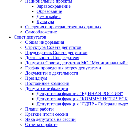
Национальные проекты
Здравоохранение
Образование
Демография
Культура
Сведения о пространственных данных
Самообложение
Совет депутатов
Общая информация
Структура Совета депутатов
Председатель Совета депутатов
Деятельность Председателя
Депутаты Совета депутатов МО "Муниципальный о
График проведения встреч депутатами
Документы о деятельности
Президиум
Постоянные комиссии
Депутатские фракции
Депутатская фракция "ЕДИНАЯ РОССИЯ"
Депутатская фракция "КОММУНИСТИЧЕ
Депутатская фракция "ЛДПР - Либерально-де
Планы работы
Краткие итоги сессии
Явка депутатов на сессии
Отчеты о работе