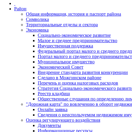
Район
Общая информация, история и паспорт района
Символика
Территориальные отделы и сектора
Экономика
Социально-экономическое развитие
Малое и среднее предпринимательство
Имущественная поддержка
Федеральный портал малого и среднего пред
Портал малого и среднего предпринимательс
Муниципальное имущество
Экономический Совет
Внедрение стандарта развития конкуренции
Сделано в Можгинском районе
Перечень и оценка налоговых расходов
Стратегия Социально-экономического развит
Реестр кладбищ
Общественные слушания по определению лими
"Дорожная карта" по вовлечению в оборот недвиж
Онлайн заявка
Сведения о неиспользуемом недвижимом иму
Оценка регулирующего воздействия
Документы
Информационные ресурсы