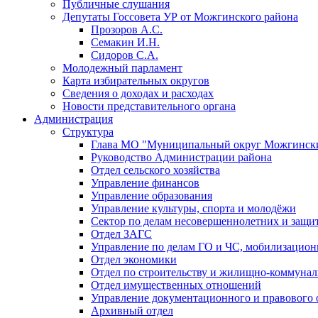
Публичные слушания
Депутаты Госсовета УР от Можгинского района
Прозоров А.С.
Семакин И.Н.
Сидоров С.А.
Молодежный парламент
Карта избирательных округов
Сведения о доходах и расходах
Новости представительного органа
Администрация
Структура
Глава МО "Муниципальный округ Можгински
Руководство Администрации района
Отдел сельского хозяйства
Управление финансов
Управление образования
Управление культуры, спорта и молодёжи
Сектор по делам несовершеннолетних и защит
Отдел ЗАГС
Управление по делам ГО и ЧС, мобилизацион
Отдел экономики
Отдел по строительству и жилищно-коммунал
Отдел имущественных отношений
Управление документационного и правового 
Архивный отдел