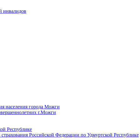
й инвалидов
ия населения города Можги
овершеннолетних г.Можги
ой Республике
 страхования Российской Федерации по Удмуртской Республике