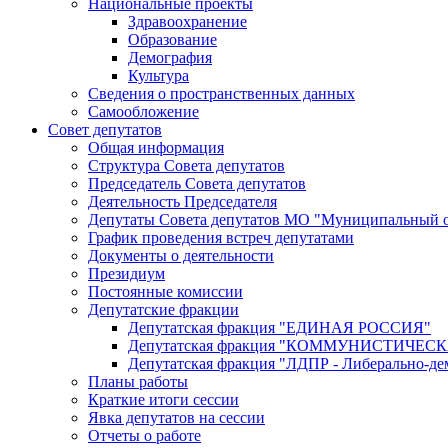
Национальные проекты
Здравоохранение
Образование
Демография
Культура
Сведения о пространственных данных
Самообложение
Совет депутатов
Общая информация
Структура Совета депутатов
Председатель Совета депутатов
Деятельность Председателя
Депутаты Совета депутатов МО "Муниципальный о
График проведения встреч депутатами
Документы о деятельности
Президиум
Постоянные комиссии
Депутатские фракции
Депутатская фракция "ЕДИНАЯ РОССИЯ"
Депутатская фракция "КОММУНИСТИЧЕ
Депутатская фракция "ЛДПР - Либерально-де
Планы работы
Краткие итоги сессии
Явка депутатов на сессии
Отчеты о работе