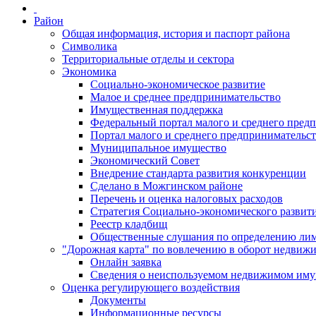
Район
Общая информация, история и паспорт района
Символика
Территориальные отделы и сектора
Экономика
Социально-экономическое развитие
Малое и среднее предпринимательство
Имущественная поддержка
Федеральный портал малого и среднего пред
Портал малого и среднего предпринимательс
Муниципальное имущество
Экономический Совет
Внедрение стандарта развития конкуренции
Сделано в Можгинском районе
Перечень и оценка налоговых расходов
Стратегия Социально-экономического развит
Реестр кладбищ
Общественные слушания по определению лими
"Дорожная карта" по вовлечению в оборот недвиж
Онлайн заявка
Сведения о неиспользуемом недвижимом иму
Оценка регулирующего воздействия
Документы
Информационные ресурсы