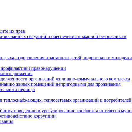
щите их прав
езвычайных ситуаций и обеспечения пожарной безопасности
тдыха, оздоровления и занятости детей, подростков и молодежи
 профилактики правонарушений
ожного движения
задолженности организаций жилищно-коммунального комплекса
ризнанию жилых помещений непригодными для проживания
тельного периода
и теплоснабжающих, теплосетевых организаций и потребителей
ебному поведению и урегулированию конфликта интересов мун
противодействию коррупции
ования