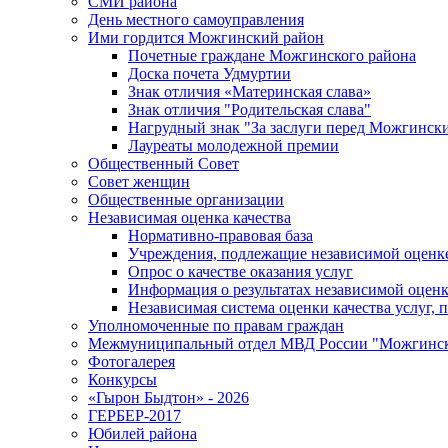
СМИ района
День местного самоуправления
Ими гордится Можгинский район
Почетные граждане Можгинского района
Доска почета Удмуртии
Знак отличия «Материнская слава»
Знак отличия "Родительская слава"
Нагрудный знак "За заслуги перед Можгинск
Лауреаты молодежной премии
Общественный Совет
Совет женщин
Общественные организации
Независимая оценка качества
Нормативно-правовая база
Учреждения, подлежащие независимой оценке
Опрос о качестве оказания услуг
Информация о результатах независимой оценк
Независимая система оценки качества услуг,
Уполномоченные по правам граждан
Межмуниципальный отдел МВД России "Можгинс
Фотогалерея
Конкурсы
«Гырон Быдтон» - 2026
ГЕРБЕР-2017
Юбилей района