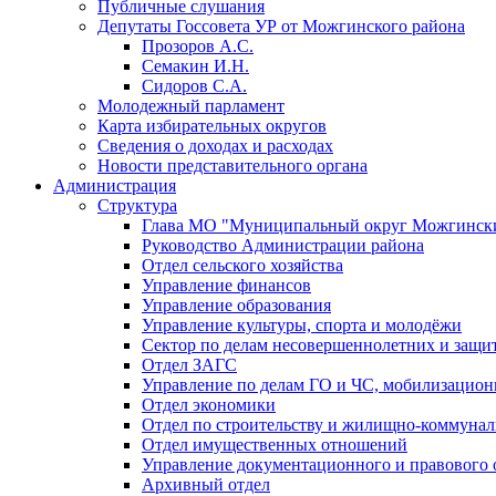
Публичные слушания
Депутаты Госсовета УР от Можгинского района
Прозоров А.С.
Семакин И.Н.
Сидоров С.А.
Молодежный парламент
Карта избирательных округов
Сведения о доходах и расходах
Новости представительного органа
Администрация
Структура
Глава МО "Муниципальный округ Можгински
Руководство Администрации района
Отдел сельского хозяйства
Управление финансов
Управление образования
Управление культуры, спорта и молодёжи
Сектор по делам несовершеннолетних и защит
Отдел ЗАГС
Управление по делам ГО и ЧС, мобилизацион
Отдел экономики
Отдел по строительству и жилищно-коммунал
Отдел имущественных отношений
Управление документационного и правового 
Архивный отдел