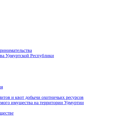
принимательства
тва Удмуртской Республики
ия
тов и квот добычи охотничьих ресурсов
имого имущества на территории Удмуртии
ществе