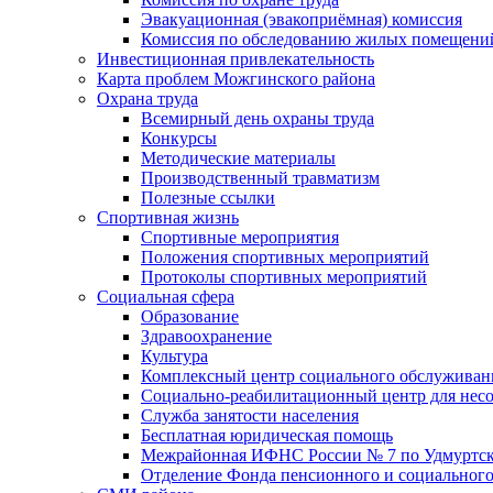
Эвакуационная (эвакоприёмная) комиссия
Комиссия по обследованию жилых помещени
Инвестиционная привлекательность
Карта проблем Можгинского района
Охрана труда
Всемирный день охраны труда
Конкурсы
Методические материалы
Производственный травматизм
Полезные ссылки
Спортивная жизнь
Спортивные мероприятия
Положения спортивных мероприятий
Протоколы спортивных мероприятий
Социальная сфера
Образование
Здравоохранение
Культура
Комплексный центр социального обслуживан
Социально-реабилитационный центр для нес
Служба занятости населения
Бесплатная юридическая помощь
Межрайонная ИФНС России № 7 по Удмуртск
Отделение Фонда пенсионного и социального