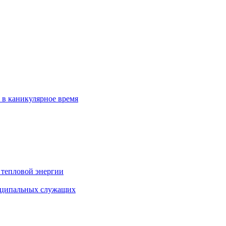
 в каникулярное время
 тепловой энергии
иципальных служащих