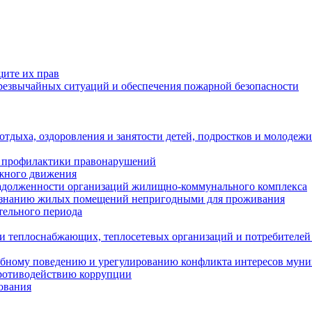
щите их прав
езвычайных ситуаций и обеспечения пожарной безопасности
тдыха, оздоровления и занятости детей, подростков и молодежи
 профилактики правонарушений
ожного движения
задолженности организаций жилищно-коммунального комплекса
ризнанию жилых помещений непригодными для проживания
тельного периода
и теплоснабжающих, теплосетевых организаций и потребителей
ебному поведению и урегулированию конфликта интересов мун
противодействию коррупции
ования