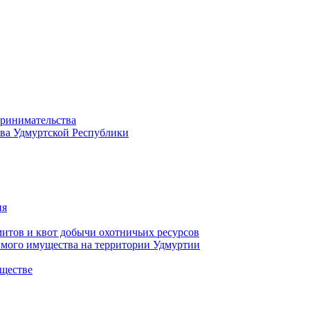
принимательства
тва Удмуртской Республики
ия
тов и квот добычи охотничьих ресурсов
имого имущества на территории Удмуртии
ществе