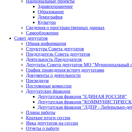
Национальные проекты
Здравоохранение
Образование
Демография
Культура
Сведения о пространственных данных
Самообложение
Совет депутатов
Общая информация
Структура Совета депутатов
Председатель Совета депутатов
Деятельность Председателя
Депутаты Совета депутатов МО "Муниципальный о
График проведения встреч депутатами
Документы о деятельности
Президиум
Постоянные комиссии
Депутатские фракции
Депутатская фракция "ЕДИНАЯ РОССИЯ"
Депутатская фракция "КОММУНИСТИЧЕ
Депутатская фракция "ЛДПР - Либерально-де
Планы работы
Краткие итоги сессии
Явка депутатов на сессии
Отчеты о работе