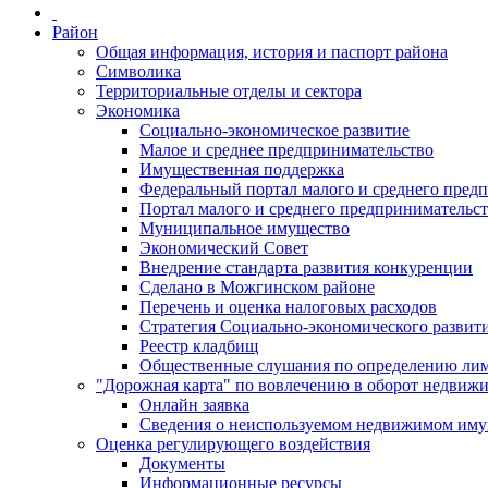
Район
Общая информация, история и паспорт района
Символика
Территориальные отделы и сектора
Экономика
Социально-экономическое развитие
Малое и среднее предпринимательство
Имущественная поддержка
Федеральный портал малого и среднего пред
Портал малого и среднего предпринимательс
Муниципальное имущество
Экономический Совет
Внедрение стандарта развития конкуренции
Сделано в Можгинском районе
Перечень и оценка налоговых расходов
Стратегия Социально-экономического развит
Реестр кладбищ
Общественные слушания по определению лими
"Дорожная карта" по вовлечению в оборот недвиж
Онлайн заявка
Сведения о неиспользуемом недвижимом иму
Оценка регулирующего воздействия
Документы
Информационные ресурсы