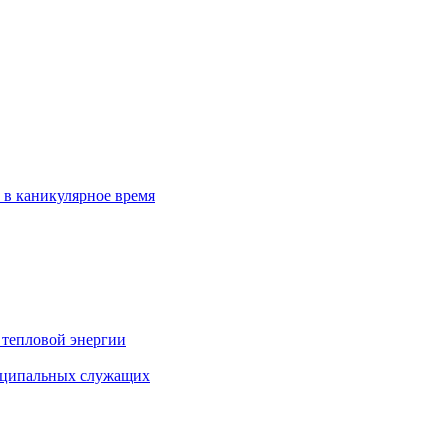
 в каникулярное время
 тепловой энергии
иципальных служащих