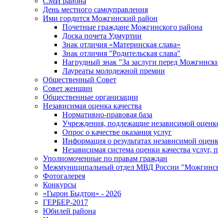
СМИ района
День местного самоуправления
Ими гордится Можгинский район
Почетные граждане Можгинского района
Доска почета Удмуртии
Знак отличия «Материнская слава»
Знак отличия "Родительская слава"
Нагрудный знак "За заслуги перед Можгинск
Лауреаты молодежной премии
Общественный Совет
Совет женщин
Общественные организации
Независимая оценка качества
Нормативно-правовая база
Учреждения, подлежащие независимой оценке
Опрос о качестве оказания услуг
Информация о результатах независимой оценк
Независимая система оценки качества услуг,
Уполномоченные по правам граждан
Межмуниципальный отдел МВД России "Можгинс
Фотогалерея
Конкурсы
«Гырон Быдтон» - 2026
ГЕРБЕР-2017
Юбилей района