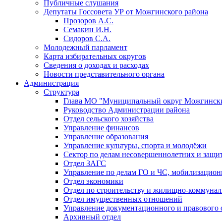
Публичные слушания
Депутаты Госсовета УР от Можгинского района
Прозоров А.С.
Семакин И.Н.
Сидоров С.А.
Молодежный парламент
Карта избирательных округов
Сведения о доходах и расходах
Новости представительного органа
Администрация
Структура
Глава МО "Муниципальный округ Можгински
Руководство Администрации района
Отдел сельского хозяйства
Управление финансов
Управление образования
Управление культуры, спорта и молодёжи
Сектор по делам несовершеннолетних и защит
Отдел ЗАГС
Управление по делам ГО и ЧС, мобилизацион
Отдел экономики
Отдел по строительству и жилищно-коммунал
Отдел имущественных отношений
Управление документационного и правового 
Архивный отдел