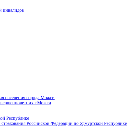
й инвалидов
ия населения города Можги
овершеннолетних г.Можги
ой Республике
 страхования Российской Федерации по Удмуртской Республике