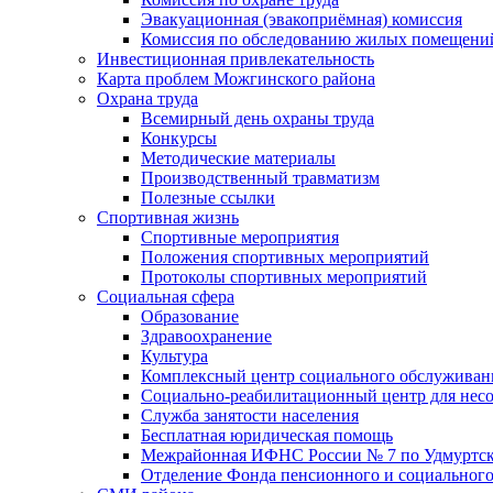
Эвакуационная (эвакоприёмная) комиссия
Комиссия по обследованию жилых помещени
Инвестиционная привлекательность
Карта проблем Можгинского района
Охрана труда
Всемирный день охраны труда
Конкурсы
Методические материалы
Производственный травматизм
Полезные ссылки
Спортивная жизнь
Спортивные мероприятия
Положения спортивных мероприятий
Протоколы спортивных мероприятий
Социальная сфера
Образование
Здравоохранение
Культура
Комплексный центр социального обслуживан
Социально-реабилитационный центр для нес
Служба занятости населения
Бесплатная юридическая помощь
Межрайонная ИФНС России № 7 по Удмуртск
Отделение Фонда пенсионного и социального