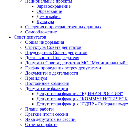
Национальные проекты
Здравоохранение
Образование
Демография
Культура
Сведения о пространственных данных
Самообложение
Совет депутатов
Общая информация
Структура Совета депутатов
Председатель Совета депутатов
Деятельность Председателя
Депутаты Совета депутатов МО "Муниципальный о
График проведения встреч депутатами
Документы о деятельности
Президиум
Постоянные комиссии
Депутатские фракции
Депутатская фракция "ЕДИНАЯ РОССИЯ"
Депутатская фракция "КОММУНИСТИЧЕ
Депутатская фракция "ЛДПР - Либерально-де
Планы работы
Краткие итоги сессии
Явка депутатов на сессии
Отчеты о работе