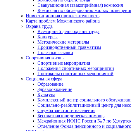
Эвакуационная (эвакоприёмная) комиссия
Комиссия по обследованию жилых помещени
Инвестиционная привлекательность
Карта проблем Можгинского района
Охрана труда
Всемирный день охраны труда
Конкурсы
Методические материалы
Производственный травматизм
Полезные ссылки
Спортивная жизнь
Спортивные мероприятия
Положения спортивных мероприятий
Протоколы спортивных мероприятий
Социальная сфера
Образование
Здравоохранение
Культура
Комплексный центр социального обслуживан
Социально-реабилитационный центр для нес
Служба занятости населения
Бесплатная юридическая помощь
Межрайонная ИФНС России № 7 по Удмуртск
Отделение Фонда пенсионного и социального