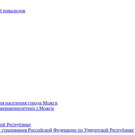
й инвалидов
ия населения города Можги
овершеннолетних г.Можги
ой Республике
 страхования Российской Федерации по Удмуртской Республике