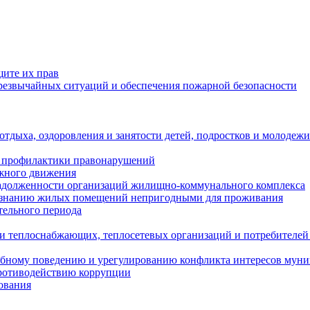
щите их прав
езвычайных ситуаций и обеспечения пожарной безопасности
тдыха, оздоровления и занятости детей, подростков и молодежи
 профилактики правонарушений
ожного движения
задолженности организаций жилищно-коммунального комплекса
ризнанию жилых помещений непригодными для проживания
тельного периода
и теплоснабжающих, теплосетевых организаций и потребителей
ебному поведению и урегулированию конфликта интересов мун
противодействию коррупции
ования