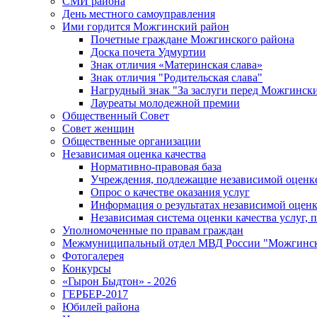
СМИ района
День местного самоуправления
Ими гордится Можгинский район
Почетные граждане Можгинского района
Доска почета Удмуртии
Знак отличия «Материнская слава»
Знак отличия "Родительская слава"
Нагрудный знак "За заслуги перед Можгинск
Лауреаты молодежной премии
Общественный Совет
Совет женщин
Общественные организации
Независимая оценка качества
Нормативно-правовая база
Учреждения, подлежащие независимой оценке
Опрос о качестве оказания услуг
Информация о результатах независимой оценк
Независимая система оценки качества услуг,
Уполномоченные по правам граждан
Межмуниципальный отдел МВД России "Можгинс
Фотогалерея
Конкурсы
«Гырон Быдтон» - 2026
ГЕРБЕР-2017
Юбилей района