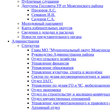
Публичные слушания
Депутаты Госсовета УР от Можгинского района
Прозоров А.С.
Семакин И.Н.
Сидоров С.А.
Молодежный парламент
Карта избирательных округов
Сведения о доходах и расходах
Новости представительного органа
Администрация
Структура
Глава МО "Муниципальный округ Можгински
Руководство Администрации района
Отдел сельского хозяйства
Управление финансов
Управление образования
Управление культуры, спорта и молодёжи
Сектор по делам несовершеннолетних и защит
Отдел ЗАГС
Управление по делам ГО и ЧС, мобилизацион
Отдел экономики
Отдел по строительству и жилищно-коммунал
Отдел имущественных отношений
Управление документационного и правового 
Архивный отдел