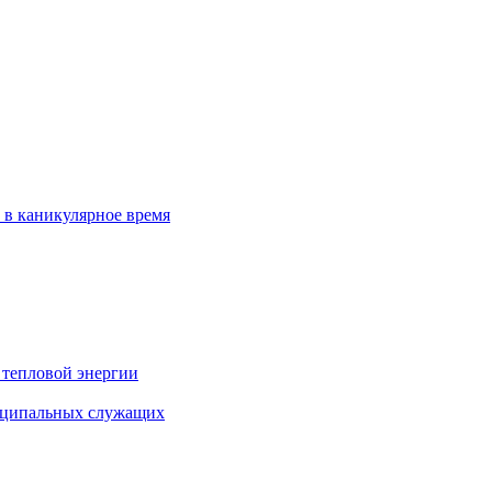
 в каникулярное время
 тепловой энергии
иципальных служащих