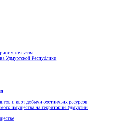
принимательства
тва Удмуртской Республики
ия
тов и квот добычи охотничьих ресурсов
имого имущества на территории Удмуртии
ществе