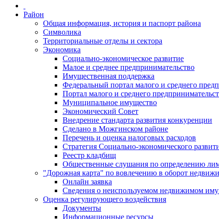
Район
Общая информация, история и паспорт района
Символика
Территориальные отделы и сектора
Экономика
Социально-экономическое развитие
Малое и среднее предпринимательство
Имущественная поддержка
Федеральный портал малого и среднего пред
Портал малого и среднего предпринимательс
Муниципальное имущество
Экономический Совет
Внедрение стандарта развития конкуренции
Сделано в Можгинском районе
Перечень и оценка налоговых расходов
Стратегия Социально-экономического развит
Реестр кладбищ
Общественные слушания по определению лими
"Дорожная карта" по вовлечению в оборот недвиж
Онлайн заявка
Сведения о неиспользуемом недвижимом иму
Оценка регулирующего воздействия
Документы
Информационные ресурсы