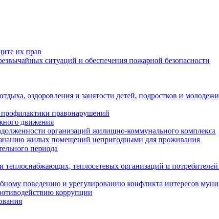
щите их прав
езвычайных ситуаций и обеспечения пожарной безопасности
тдыха, оздоровления и занятости детей, подростков и молодежи
 профилактики правонарушений
ожного движения
задолженности организаций жилищно-коммунального комплекса
ризнанию жилых помещений непригодными для проживания
тельного периода
и теплоснабжающих, теплосетевых организаций и потребителей
ебному поведению и урегулированию конфликта интересов мун
противодействию коррупции
ования