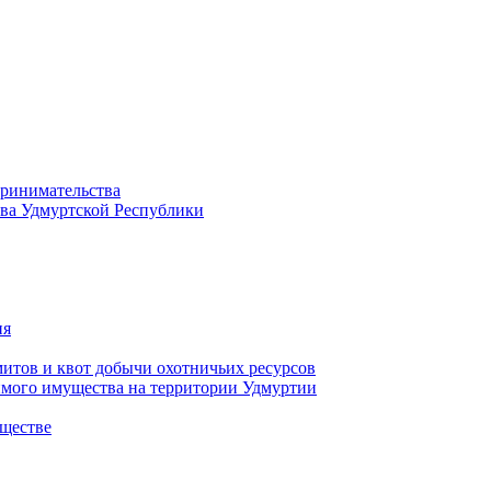
принимательства
тва Удмуртской Республики
ия
тов и квот добычи охотничьих ресурсов
имого имущества на территории Удмуртии
ществе