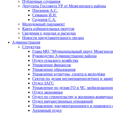
Публичные слушания
Депутаты Госсовета УР от Можгинского района
Прозоров А.С.
Семакин И.Н.
Сидоров С.А.
Молодежный парламент
Карта избирательных округов
Сведения о доходах и расходах
Новости представительного органа
Администрация
Структура
Глава МО "Муниципальный округ Можгински
Руководство Администрации района
Отдел сельского хозяйства
Управление финансов
Управление образования
Управление культуры, спорта и молодёжи
Сектор по делам несовершеннолетних и защит
Отдел ЗАГС
Управление по делам ГО и ЧС, мобилизацион
Отдел экономики
Отдел по строительству и жилищно-коммунал
Отдел имущественных отношений
Управление документационного и правового 
Архивный отдел