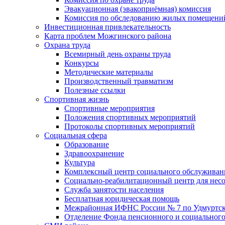
Эвакуационная (эвакоприёмная) комиссия
Комиссия по обследованию жилых помещени
Инвестиционная привлекательность
Карта проблем Можгинского района
Охрана труда
Всемирный день охраны труда
Конкурсы
Методические материалы
Производственный травматизм
Полезные ссылки
Спортивная жизнь
Спортивные мероприятия
Положения спортивных мероприятий
Протоколы спортивных мероприятий
Социальная сфера
Образование
Здравоохранение
Культура
Комплексный центр социального обслуживан
Социально-реабилитационный центр для нес
Служба занятости населения
Бесплатная юридическая помощь
Межрайонная ИФНС России № 7 по Удмуртск
Отделение Фонда пенсионного и социального