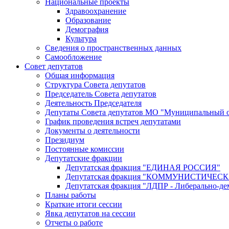
Национальные проекты
Здравоохранение
Образование
Демография
Культура
Сведения о пространственных данных
Самообложение
Совет депутатов
Общая информация
Структура Совета депутатов
Председатель Совета депутатов
Деятельность Председателя
Депутаты Совета депутатов МО "Муниципальный о
График проведения встреч депутатами
Документы о деятельности
Президиум
Постоянные комиссии
Депутатские фракции
Депутатская фракция "ЕДИНАЯ РОССИЯ"
Депутатская фракция "КОММУНИСТИЧЕ
Депутатская фракция "ЛДПР - Либерально-де
Планы работы
Краткие итоги сессии
Явка депутатов на сессии
Отчеты о работе