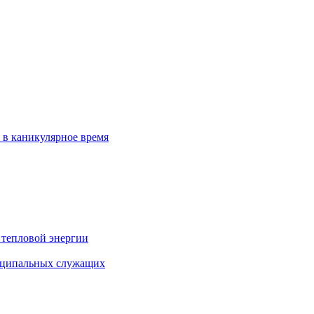
 в каникулярное время
 тепловой энергии
иципальных служащих