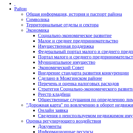
Район
Общая информация, история и паспорт района
Символика
Территориальные отделы и сектора
Экономика
Социально-экономическое развитие
Малое и среднее предпринимательство
Имущественная поддержка
Федеральный портал малого и среднего пред
Портал малого и среднего предпринимательс
Муниципальное имущество
Экономический Совет
Внедрение стандарта развития конкуренции
Сделано в Можгинском районе
Перечень и оценка налоговых расходов
Стратегия Социально-экономического развит
Реестр кладбищ
Общественные слушания по определению лими
"Дорожная карта" по вовлечению в оборот недвиж
Онлайн заявка
Сведения о неиспользуемом недвижимом иму
Оценка регулирующего воздействия
Документы
Информационные ресурсы