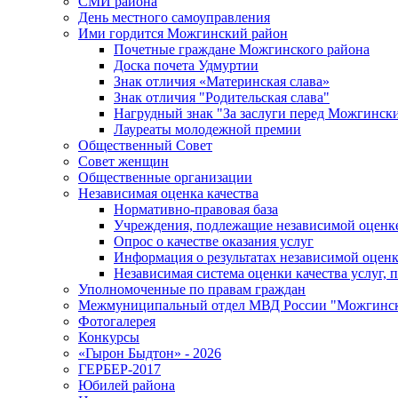
СМИ района
День местного самоуправления
Ими гордится Можгинский район
Почетные граждане Можгинского района
Доска почета Удмуртии
Знак отличия «Материнская слава»
Знак отличия "Родительская слава"
Нагрудный знак "За заслуги перед Можгинск
Лауреаты молодежной премии
Общественный Совет
Совет женщин
Общественные организации
Независимая оценка качества
Нормативно-правовая база
Учреждения, подлежащие независимой оценке
Опрос о качестве оказания услуг
Информация о результатах независимой оценк
Независимая система оценки качества услуг,
Уполномоченные по правам граждан
Межмуниципальный отдел МВД России "Можгинс
Фотогалерея
Конкурсы
«Гырон Быдтон» - 2026
ГЕРБЕР-2017
Юбилей района