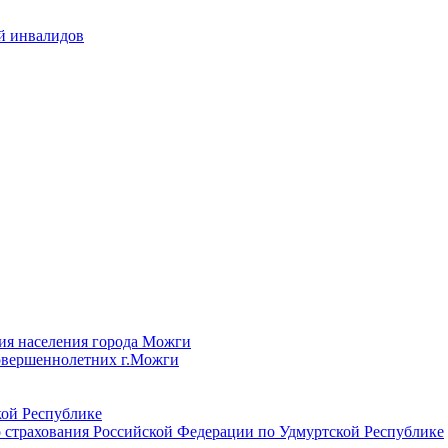
й инвалидов
ия населения города Можги
овершеннолетних г.Можги
ой Республике
 страхования Российской Федерации по Удмуртской Республике