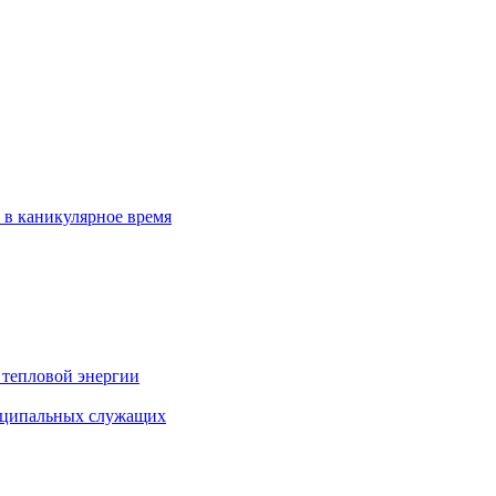
 в каникулярное время
 тепловой энергии
иципальных служащих