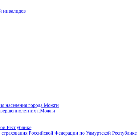
й инвалидов
ия населения города Можги
овершеннолетних г.Можги
ой Республике
 страхования Российской Федерации по Удмуртской Республике