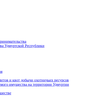
принимательства
тва Удмуртской Республики
ия
тов и квот добычи охотничьих ресурсов
имого имущества на территории Удмуртии
ществе