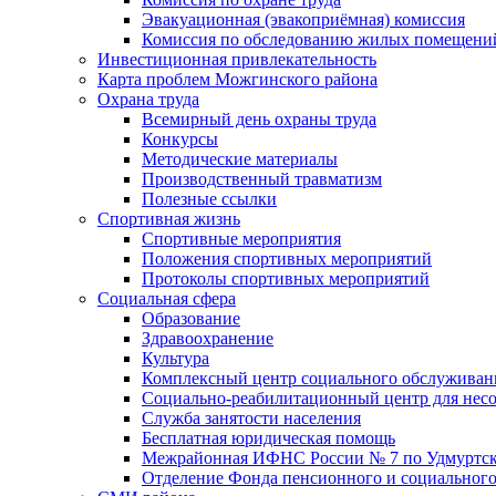
Эвакуационная (эвакоприёмная) комиссия
Комиссия по обследованию жилых помещени
Инвестиционная привлекательность
Карта проблем Можгинского района
Охрана труда
Всемирный день охраны труда
Конкурсы
Методические материалы
Производственный травматизм
Полезные ссылки
Спортивная жизнь
Спортивные мероприятия
Положения спортивных мероприятий
Протоколы спортивных мероприятий
Социальная сфера
Образование
Здравоохранение
Культура
Комплексный центр социального обслуживан
Социально-реабилитационный центр для нес
Служба занятости населения
Бесплатная юридическая помощь
Межрайонная ИФНС России № 7 по Удмуртск
Отделение Фонда пенсионного и социального