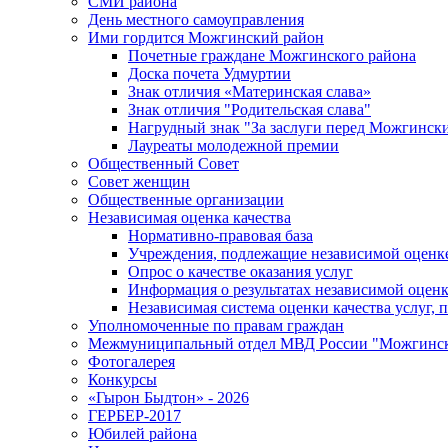
СМИ района
День местного самоуправления
Ими гордится Можгинский район
Почетные граждане Можгинского района
Доска почета Удмуртии
Знак отличия «Материнская слава»
Знак отличия "Родительская слава"
Нагрудный знак "За заслуги перед Можгинск
Лауреаты молодежной премии
Общественный Совет
Совет женщин
Общественные организации
Независимая оценка качества
Нормативно-правовая база
Учреждения, подлежащие независимой оценке
Опрос о качестве оказания услуг
Информация о результатах независимой оценк
Независимая система оценки качества услуг,
Уполномоченные по правам граждан
Межмуниципальный отдел МВД России "Можгинс
Фотогалерея
Конкурсы
«Гырон Быдтон» - 2026
ГЕРБЕР-2017
Юбилей района