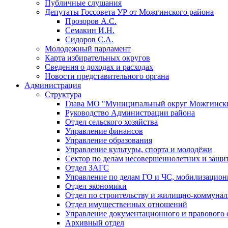
Публичные слушания
Депутаты Госсовета УР от Можгинского района
Прозоров А.С.
Семакин И.Н.
Сидоров С.А.
Молодежный парламент
Карта избирательных округов
Сведения о доходах и расходах
Новости представительного органа
Администрация
Структура
Глава МО "Муниципальный округ Можгински
Руководство Администрации района
Отдел сельского хозяйства
Управление финансов
Управление образования
Управление культуры, спорта и молодёжи
Сектор по делам несовершеннолетних и защит
Отдел ЗАГС
Управление по делам ГО и ЧС, мобилизацион
Отдел экономики
Отдел по строительству и жилищно-коммунал
Отдел имущественных отношений
Управление документационного и правового 
Архивный отдел