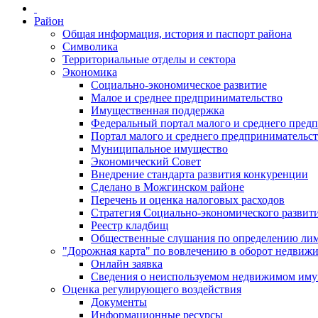
Район
Общая информация, история и паспорт района
Символика
Территориальные отделы и сектора
Экономика
Социально-экономическое развитие
Малое и среднее предпринимательство
Имущественная поддержка
Федеральный портал малого и среднего пред
Портал малого и среднего предпринимательс
Муниципальное имущество
Экономический Совет
Внедрение стандарта развития конкуренции
Сделано в Можгинском районе
Перечень и оценка налоговых расходов
Стратегия Социально-экономического развит
Реестр кладбищ
Общественные слушания по определению лими
"Дорожная карта" по вовлечению в оборот недвиж
Онлайн заявка
Сведения о неиспользуемом недвижимом иму
Оценка регулирующего воздействия
Документы
Информационные ресурсы