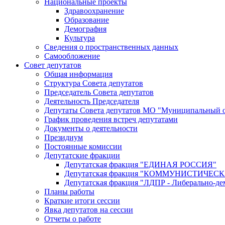
Национальные проекты
Здравоохранение
Образование
Демография
Культура
Сведения о пространственных данных
Самообложение
Совет депутатов
Общая информация
Структура Совета депутатов
Председатель Совета депутатов
Деятельность Председателя
Депутаты Совета депутатов МО "Муниципальный о
График проведения встреч депутатами
Документы о деятельности
Президиум
Постоянные комиссии
Депутатские фракции
Депутатская фракция "ЕДИНАЯ РОССИЯ"
Депутатская фракция "КОММУНИСТИЧЕ
Депутатская фракция "ЛДПР - Либерально-де
Планы работы
Краткие итоги сессии
Явка депутатов на сессии
Отчеты о работе