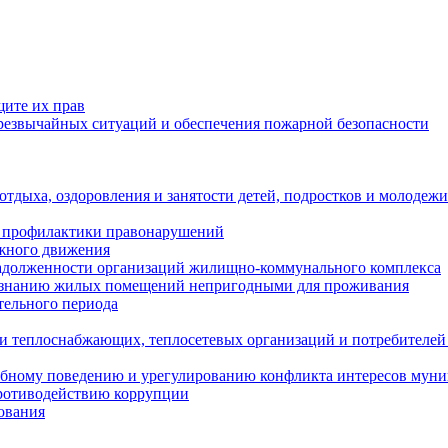
щите их прав
езвычайных ситуаций и обеспечения пожарной безопасности
тдыха, оздоровления и занятости детей, подростков и молодежи
 профилактики правонарушений
ожного движения
задолженности организаций жилищно-коммунального комплекса
ризнанию жилых помещений непригодными для проживания
тельного периода
и теплоснабжающих, теплосетевых организаций и потребителей
ебному поведению и урегулированию конфликта интересов мун
противодействию коррупции
ования