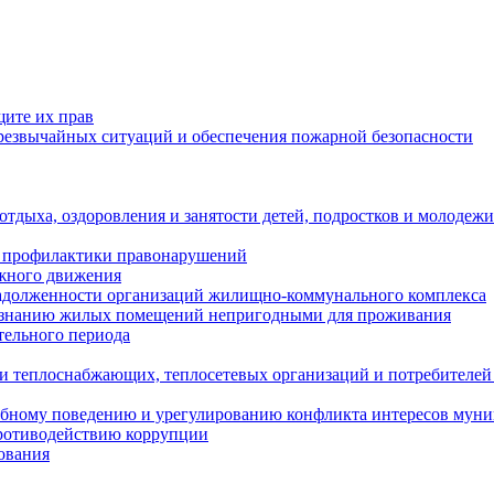
щите их прав
езвычайных ситуаций и обеспечения пожарной безопасности
тдыха, оздоровления и занятости детей, подростков и молодежи
 профилактики правонарушений
ожного движения
задолженности организаций жилищно-коммунального комплекса
ризнанию жилых помещений непригодными для проживания
тельного периода
и теплоснабжающих, теплосетевых организаций и потребителей
ебному поведению и урегулированию конфликта интересов мун
противодействию коррупции
ования