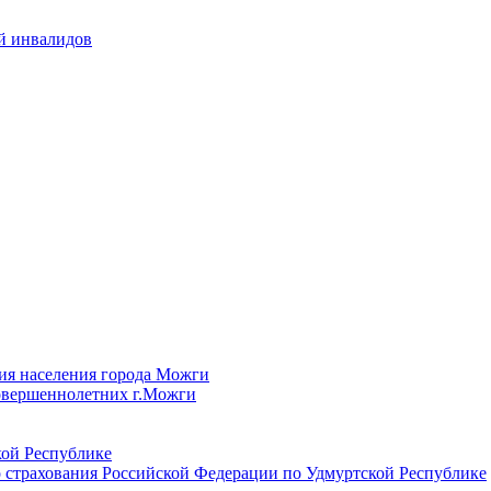
й инвалидов
ия населения города Можги
овершеннолетних г.Можги
ой Республике
 страхования Российской Федерации по Удмуртской Республике