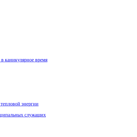
 в каникулярное время
 тепловой энергии
иципальных служащих