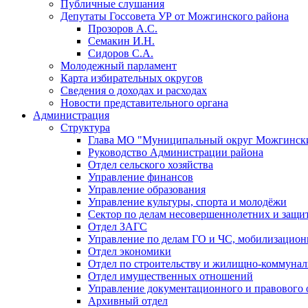
Публичные слушания
Депутаты Госсовета УР от Можгинского района
Прозоров А.С.
Семакин И.Н.
Сидоров С.А.
Молодежный парламент
Карта избирательных округов
Сведения о доходах и расходах
Новости представительного органа
Администрация
Структура
Глава МО "Муниципальный округ Можгински
Руководство Администрации района
Отдел сельского хозяйства
Управление финансов
Управление образования
Управление культуры, спорта и молодёжи
Сектор по делам несовершеннолетних и защит
Отдел ЗАГС
Управление по делам ГО и ЧС, мобилизацион
Отдел экономики
Отдел по строительству и жилищно-коммунал
Отдел имущественных отношений
Управление документационного и правового 
Архивный отдел