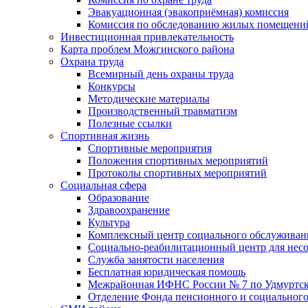
Эвакуационная (эвакоприёмная) комиссия
Комиссия по обследованию жилых помещени
Инвестиционная привлекательность
Карта проблем Можгинского района
Охрана труда
Всемирный день охраны труда
Конкурсы
Методические материалы
Производственный травматизм
Полезные ссылки
Спортивная жизнь
Спортивные мероприятия
Положения спортивных мероприятий
Протоколы спортивных мероприятий
Социальная сфера
Образование
Здравоохранение
Культура
Комплексный центр социального обслуживан
Социально-реабилитационный центр для нес
Служба занятости населения
Бесплатная юридическая помощь
Межрайонная ИФНС России № 7 по Удмуртск
Отделение Фонда пенсионного и социального