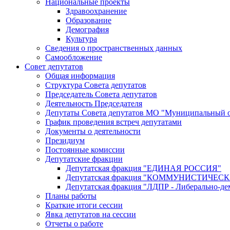
Национальные проекты
Здравоохранение
Образование
Демография
Культура
Сведения о пространственных данных
Самообложение
Совет депутатов
Общая информация
Структура Совета депутатов
Председатель Совета депутатов
Деятельность Председателя
Депутаты Совета депутатов МО "Муниципальный о
График проведения встреч депутатами
Документы о деятельности
Президиум
Постоянные комиссии
Депутатские фракции
Депутатская фракция "ЕДИНАЯ РОССИЯ"
Депутатская фракция "КОММУНИСТИЧЕ
Депутатская фракция "ЛДПР - Либерально-де
Планы работы
Краткие итоги сессии
Явка депутатов на сессии
Отчеты о работе