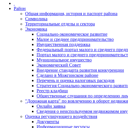
Район
Общая информация, история и паспорт района
Символика
Территориальные отделы и сектора
Экономика
Социально-экономическое развитие
Малое и среднее предпринимательство
Имущественная поддержка
Федеральный портал малого и среднего пред
Портал малого и среднего предпринимательс
Муниципальное имущество
Экономический Совет
Внедрение стандарта развития конкуренции
Сделано в Можгинском районе
Перечень и оценка налоговых расходов
Стратегия Социально-экономического развит
Реестр кладбищ
Общественные слушания по определению лими
"Дорожная карта" по вовлечению в оборот недвиж
Онлайн заявка
Сведения о неиспользуемом недвижимом иму
Оценка регулирующего воздействия
Документы
Информационные ресурсы