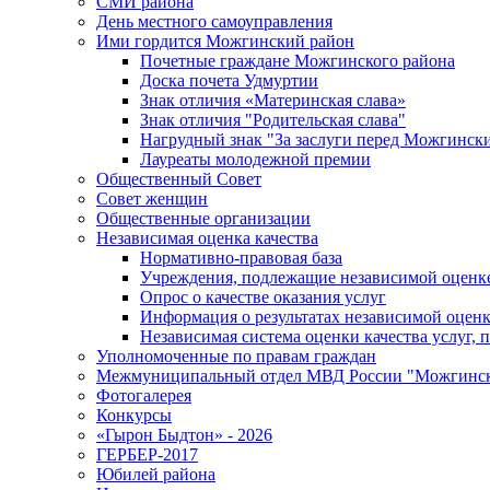
СМИ района
День местного самоуправления
Ими гордится Можгинский район
Почетные граждане Можгинского района
Доска почета Удмуртии
Знак отличия «Материнская слава»
Знак отличия "Родительская слава"
Нагрудный знак "За заслуги перед Можгинск
Лауреаты молодежной премии
Общественный Совет
Совет женщин
Общественные организации
Независимая оценка качества
Нормативно-правовая база
Учреждения, подлежащие независимой оценке
Опрос о качестве оказания услуг
Информация о результатах независимой оценк
Независимая система оценки качества услуг,
Уполномоченные по правам граждан
Межмуниципальный отдел МВД России "Можгинс
Фотогалерея
Конкурсы
«Гырон Быдтон» - 2026
ГЕРБЕР-2017
Юбилей района