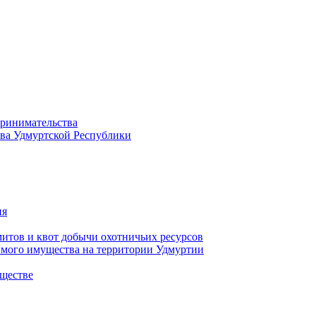
принимательства
тва Удмуртской Республики
ия
тов и квот добычи охотничьих ресурсов
имого имущества на территории Удмуртии
ществе