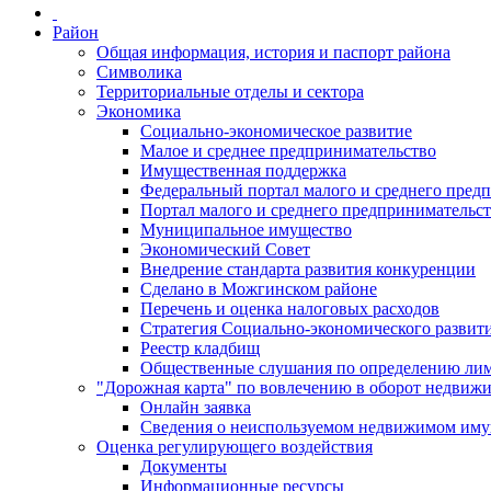
Район
Общая информация, история и паспорт района
Символика
Территориальные отделы и сектора
Экономика
Социально-экономическое развитие
Малое и среднее предпринимательство
Имущественная поддержка
Федеральный портал малого и среднего пред
Портал малого и среднего предпринимательс
Муниципальное имущество
Экономический Совет
Внедрение стандарта развития конкуренции
Сделано в Можгинском районе
Перечень и оценка налоговых расходов
Стратегия Социально-экономического развит
Реестр кладбищ
Общественные слушания по определению лими
"Дорожная карта" по вовлечению в оборот недвиж
Онлайн заявка
Сведения о неиспользуемом недвижимом иму
Оценка регулирующего воздействия
Документы
Информационные ресурсы