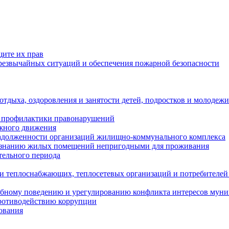
щите их прав
езвычайных ситуаций и обеспечения пожарной безопасности
тдыха, оздоровления и занятости детей, подростков и молодежи
 профилактики правонарушений
ожного движения
задолженности организаций жилищно-коммунального комплекса
ризнанию жилых помещений непригодными для проживания
тельного периода
и теплоснабжающих, теплосетевых организаций и потребителей
ебному поведению и урегулированию конфликта интересов мун
противодействию коррупции
ования