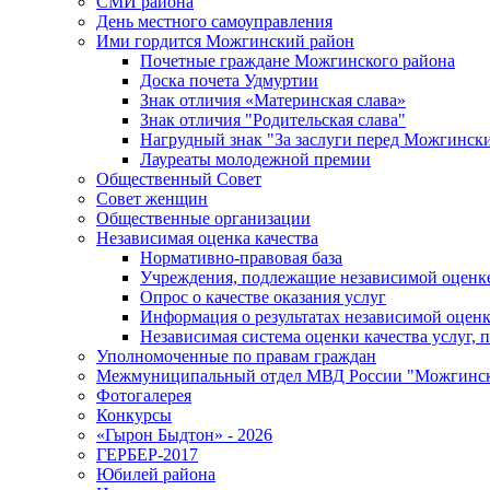
СМИ района
День местного самоуправления
Ими гордится Можгинский район
Почетные граждане Можгинского района
Доска почета Удмуртии
Знак отличия «Материнская слава»
Знак отличия "Родительская слава"
Нагрудный знак "За заслуги перед Можгинск
Лауреаты молодежной премии
Общественный Совет
Совет женщин
Общественные организации
Независимая оценка качества
Нормативно-правовая база
Учреждения, подлежащие независимой оценке
Опрос о качестве оказания услуг
Информация о результатах независимой оценк
Независимая система оценки качества услуг,
Уполномоченные по правам граждан
Межмуниципальный отдел МВД России "Можгинс
Фотогалерея
Конкурсы
«Гырон Быдтон» - 2026
ГЕРБЕР-2017
Юбилей района