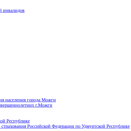
й инвалидов
ия населения города Можги
овершеннолетних г.Можги
ой Республике
 страхования Российской Федерации по Удмуртской Республике