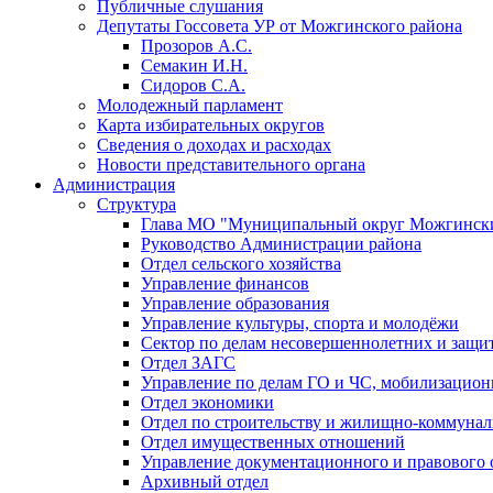
Публичные слушания
Депутаты Госсовета УР от Можгинского района
Прозоров А.С.
Семакин И.Н.
Сидоров С.А.
Молодежный парламент
Карта избирательных округов
Сведения о доходах и расходах
Новости представительного органа
Администрация
Структура
Глава МО "Муниципальный округ Можгински
Руководство Администрации района
Отдел сельского хозяйства
Управление финансов
Управление образования
Управление культуры, спорта и молодёжи
Сектор по делам несовершеннолетних и защит
Отдел ЗАГС
Управление по делам ГО и ЧС, мобилизацион
Отдел экономики
Отдел по строительству и жилищно-коммунал
Отдел имущественных отношений
Управление документационного и правового 
Архивный отдел