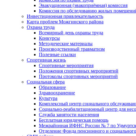
Эвакуационная (эвакоприёмная) комиссия
Комиссия по обследованию жилых помещени
Инвестиционная привлекательность
Карта проблем Можгинского района
Охрана труда
Всемирный день охраны труда
Конкурсы
Методические материалы
Производственный травматизм
Полезные ссылки
Спортивная жизнь
Спортивные мероприятия
Положения спортивных мероприятий
Протоколы спортивных мероприятий
Социальная сфера
Образование
Здравоохранение
Культура
Комплексный центр социального обслуживан
Социально-реабилитационный центр для нес
Служба занятости населения
Бесплатная юридическая помощь
Межрайонная ИФНС России № 7 по Удмуртск
Отделение Фонда пенсионного и социального