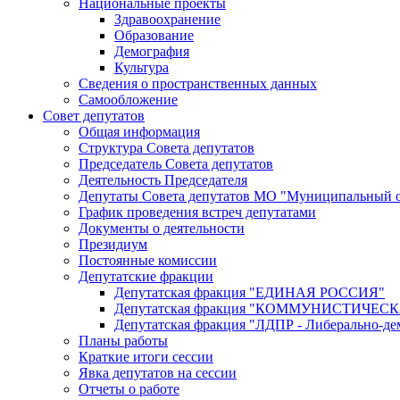
Национальные проекты
Здравоохранение
Образование
Демография
Культура
Сведения о пространственных данных
Самообложение
Совет депутатов
Общая информация
Структура Совета депутатов
Председатель Совета депутатов
Деятельность Председателя
Депутаты Совета депутатов МО "Муниципальный о
График проведения встреч депутатами
Документы о деятельности
Президиум
Постоянные комиссии
Депутатские фракции
Депутатская фракция "ЕДИНАЯ РОССИЯ"
Депутатская фракция "КОММУНИСТИЧЕ
Депутатская фракция "ЛДПР - Либерально-де
Планы работы
Краткие итоги сессии
Явка депутатов на сессии
Отчеты о работе