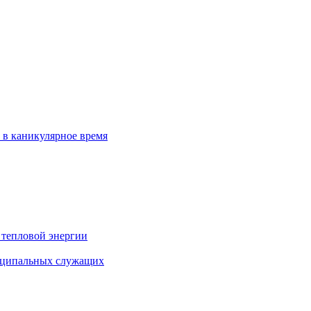
 в каникулярное время
 тепловой энергии
иципальных служащих