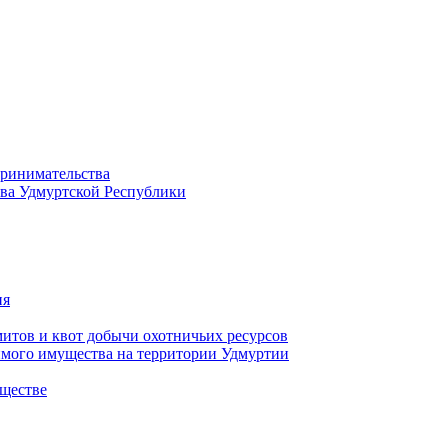
принимательства
тва Удмуртской Республики
ия
тов и квот добычи охотничьих ресурсов
имого имущества на территории Удмуртии
ществе