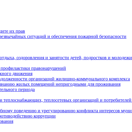
щите их прав
езвычайных ситуаций и обеспечения пожарной безопасности
тдыха, оздоровления и занятости детей, подростков и молодежи
 профилактики правонарушений
ожного движения
задолженности организаций жилищно-коммунального комплекса
ризнанию жилых помещений непригодными для проживания
тельного периода
и теплоснабжающих, теплосетевых организаций и потребителей
ебному поведению и урегулированию конфликта интересов мун
противодействию коррупции
ования