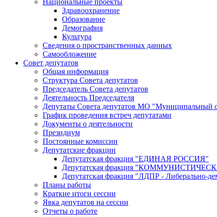
Национальные проекты
Здравоохранение
Образование
Демография
Культура
Сведения о пространственных данных
Самообложение
Совет депутатов
Общая информация
Структура Совета депутатов
Председатель Совета депутатов
Деятельность Председателя
Депутаты Совета депутатов МО "Муниципальный о
График проведения встреч депутатами
Документы о деятельности
Президиум
Постоянные комиссии
Депутатские фракции
Депутатская фракция "ЕДИНАЯ РОССИЯ"
Депутатская фракция "КОММУНИСТИЧЕ
Депутатская фракция "ЛДПР - Либерально-де
Планы работы
Краткие итоги сессии
Явка депутатов на сессии
Отчеты о работе