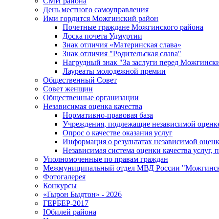
СМИ района
День местного самоуправления
Ими гордится Можгинский район
Почетные граждане Можгинского района
Доска почета Удмуртии
Знак отличия «Материнская слава»
Знак отличия "Родительская слава"
Нагрудный знак "За заслуги перед Можгинск
Лауреаты молодежной премии
Общественный Совет
Совет женщин
Общественные организации
Независимая оценка качества
Нормативно-правовая база
Учреждения, подлежащие независимой оценке
Опрос о качестве оказания услуг
Информация о результатах независимой оценк
Независимая система оценки качества услуг,
Уполномоченные по правам граждан
Межмуниципальный отдел МВД России "Можгинс
Фотогалерея
Конкурсы
«Гырон Быдтон» - 2026
ГЕРБЕР-2017
Юбилей района