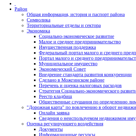
Район
Общая информация, история и паспорт района
Символика
Территориальные отделы и сектора
Экономика
Социально-экономическое развитие
Малое и среднее предпринимательство
Имущественная поддержка
Федеральный портал малого и среднего пред
Портал малого и среднего предпринимательс
Муниципальное имущество
Экономический Совет
Внедрение стандарта развития конкуренции
Сделано в Можгинском районе
Перечень и оценка налоговых расходов
Стратегия Социально-экономического развит
Реестр кладбищ
Общественные слушания по определению лими
"Дорожная карта" по вовлечению в оборот недвиж
Онлайн заявка
Сведения о неиспользуемом недвижимом иму
Оценка регулирующего воздействия
Документы
Информационные ресурсы