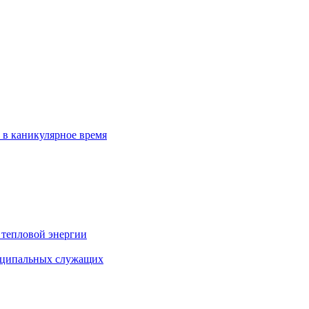
 в каникулярное время
 тепловой энергии
иципальных служащих