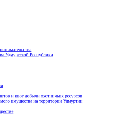
принимательства
тва Удмуртской Республики
ия
тов и квот добычи охотничьих ресурсов
имого имущества на территории Удмуртии
ществе