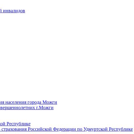
й инвалидов
ия населения города Можги
овершеннолетних г.Можги
ой Республике
 страхования Российской Федерации по Удмуртской Республике