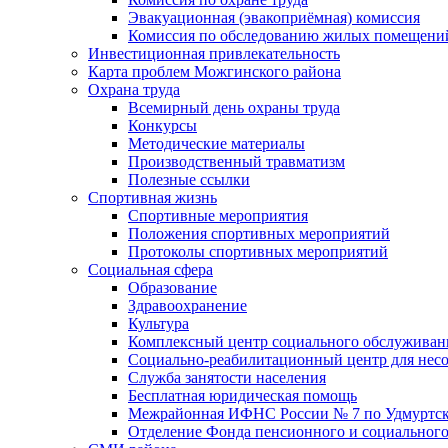
Эвакуационная (эвакоприёмная) комиссия
Комиссия по обследованию жилых помещени
Инвестиционная привлекательность
Карта проблем Можгинского района
Охрана труда
Всемирный день охраны труда
Конкурсы
Методические материалы
Производственный травматизм
Полезные ссылки
Спортивная жизнь
Спортивные мероприятия
Положения спортивных мероприятий
Протоколы спортивных мероприятий
Социальная сфера
Образование
Здравоохранение
Культура
Комплексный центр социального обслуживан
Социально-реабилитационный центр для нес
Служба занятости населения
Бесплатная юридическая помощь
Межрайонная ИФНС России № 7 по Удмуртск
Отделение Фонда пенсионного и социального