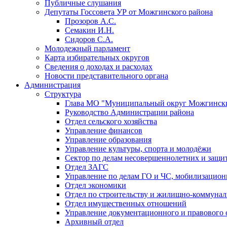
Публичные слушания
Депутаты Госсовета УР от Можгинского района
Прозоров А.С.
Семакин И.Н.
Сидоров С.А.
Молодежный парламент
Карта избирательных округов
Сведения о доходах и расходах
Новости представительного органа
Администрация
Структура
Глава МО "Муниципальный округ Можгински
Руководство Администрации района
Отдел сельского хозяйства
Управление финансов
Управление образования
Управление культуры, спорта и молодёжи
Сектор по делам несовершеннолетних и защит
Отдел ЗАГС
Управление по делам ГО и ЧС, мобилизацион
Отдел экономики
Отдел по строительству и жилищно-коммунал
Отдел имущественных отношений
Управление документационного и правового 
Архивный отдел