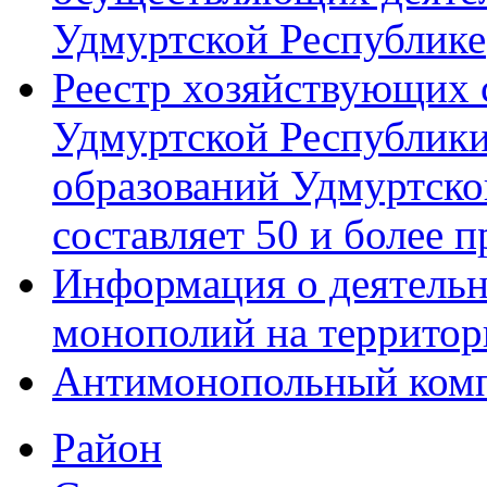
Удмуртской Республике
Реестр хозяйствующих 
Удмуртской Республик
образований Удмуртско
составляет 50 и более 
Информация о деятельн
монополий на территор
Антимонопольный ком
Район