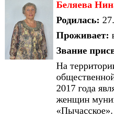
Беляева Ни
Родилась
:
27
Проживает:
Звание прис
На территори
общественной
2017 года явл
женщин муниц
«Пычасское».