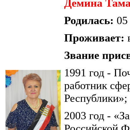
Демина Тама
Родилась:
05 
Проживает:
в
Звание прис
1991 год - П
работник сфе
Республики»;
2003 год - «
Российской Ф