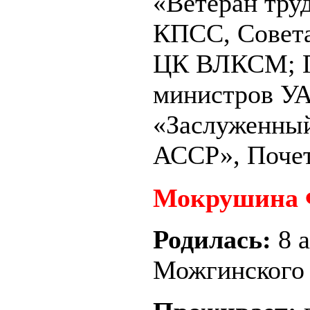
«Ветеран тру
КПСС, Совет
ЦК ВЛКСМ; П
министров УА
«Заслуженный
АССР», Почет
Мокрушина 
Родилась:
8 
Можгинского