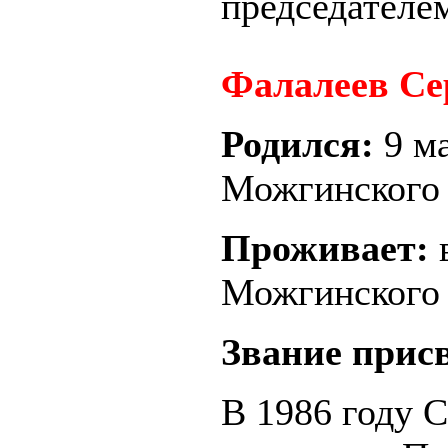
п
редседателе
Фалалеев Се
Родился:
9 м
Можгинского
Проживает:
Можгинского
Звание прис
В 1986 году 