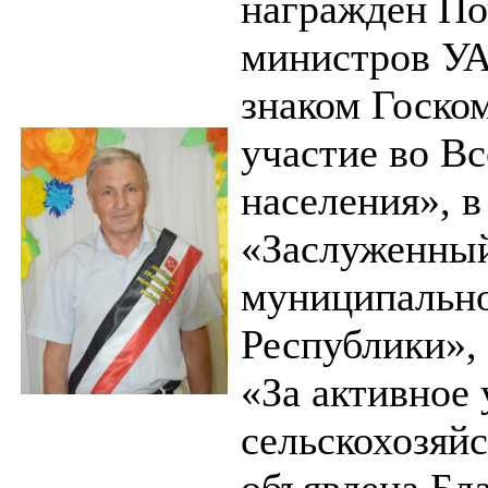
награжден По
министров УА
знаком Госком
участие во В
населения», в
«Заслуженный
муниципально
Республики», 
«За активное
сельскохозяйс
объявлена Бл