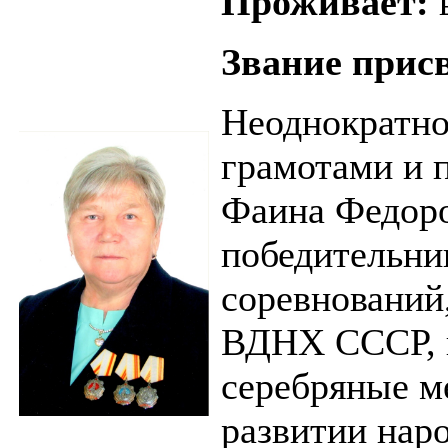
Проживает:
Звание прис
Неоднократно
грамотами и 
Фаина Федоро
победительни
соревнований
ВДНХ СССР, и
серебряные м
развитии нар