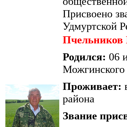
общественной
Присвоено зв
Удмуртской Ре
Пчельников 
Родился
:
06 
Можгинского
Проживает:
в
района
Звание прис