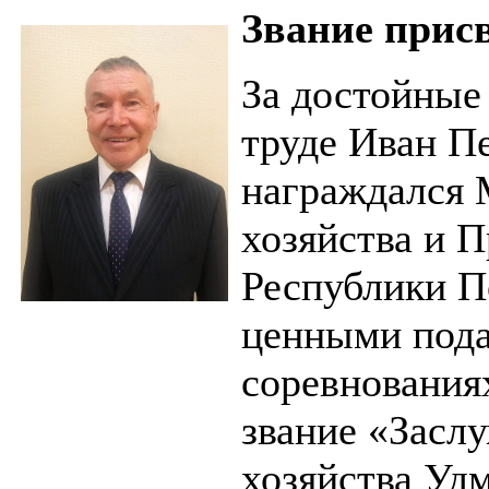
Звание прис
За достойные 
труде Иван П
награждался 
хозяйства и 
Республики П
ценными пода
соревнования
звание «Засл
хозяйства Уд