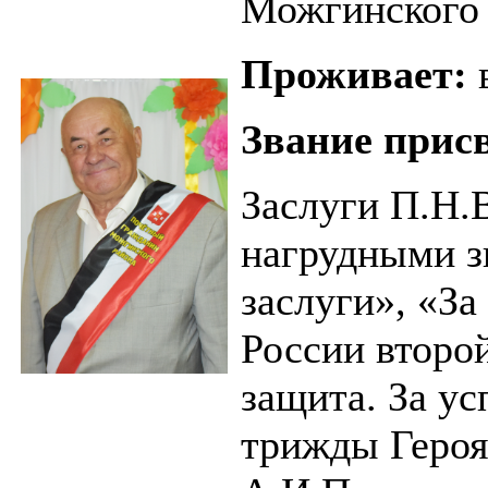
Можгинского 
Проживает:
Звание прис
Заслуги П.Н.
нагрудными з
заслуги», «З
России второ
защита. За у
трижды Героя