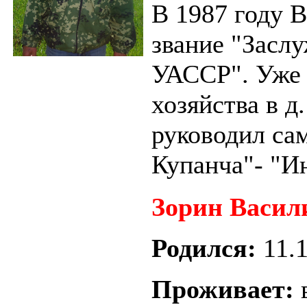
В 1987 году 
звание "Засл
УАССР". Уже 
хозяйства в д
руководил са
Купанча"- "
Зорин Васил
Родился:
11.
Проживает: