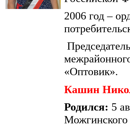
2006 год – ор
потребительс
Председатель
межрайонного
«Оптовик».
Кашин Нико
Родился:
5 а
Можгинского