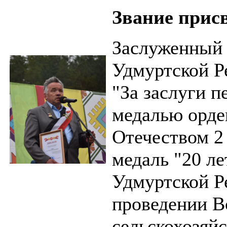
Звание прис
Заслуженный 
Удмуртской Р
"За заслуги 
медалью орден
Отечеством 2
медаль "20 л
Удмуртской Р
проведении В
сельскохозяй