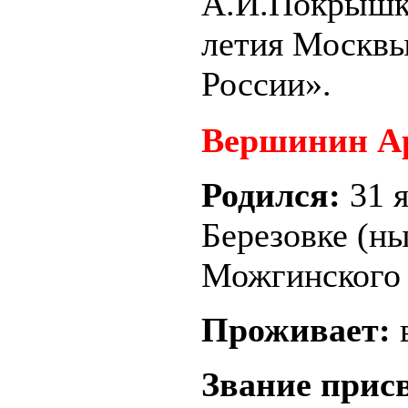
А.И.Покрышки
летия Москвы
России».
Вершинин А
Родился:
31 
Березовке (н
Можгинского 
Проживает:
Звание прис