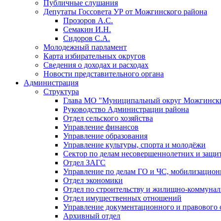
Публичные слушания
Депутаты Госсовета УР от Можгинского района
Прозоров А.С.
Семакин И.Н.
Сидоров С.А.
Молодежный парламент
Карта избирательных округов
Сведения о доходах и расходах
Новости представительного органа
Администрация
Структура
Глава МО "Муниципальный округ Можгински
Руководство Администрации района
Отдел сельского хозяйства
Управление финансов
Управление образования
Управление культуры, спорта и молодёжи
Сектор по делам несовершеннолетних и защит
Отдел ЗАГС
Управление по делам ГО и ЧС, мобилизацион
Отдел экономики
Отдел по строительству и жилищно-коммунал
Отдел имущественных отношений
Управление документационного и правового 
Архивный отдел