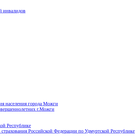
й инвалидов
ия населения города Можги
овершеннолетних г.Можги
ой Республике
 страхования Российской Федерации по Удмуртской Республике