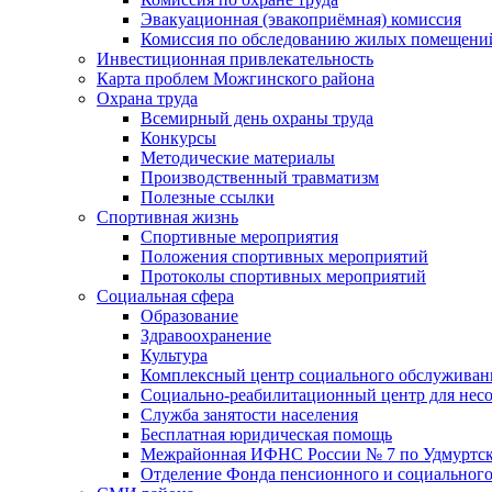
Эвакуационная (эвакоприёмная) комиссия
Комиссия по обследованию жилых помещени
Инвестиционная привлекательность
Карта проблем Можгинского района
Охрана труда
Всемирный день охраны труда
Конкурсы
Методические материалы
Производственный травматизм
Полезные ссылки
Спортивная жизнь
Спортивные мероприятия
Положения спортивных мероприятий
Протоколы спортивных мероприятий
Социальная сфера
Образование
Здравоохранение
Культура
Комплексный центр социального обслуживан
Социально-реабилитационный центр для нес
Служба занятости населения
Бесплатная юридическая помощь
Межрайонная ИФНС России № 7 по Удмуртск
Отделение Фонда пенсионного и социального