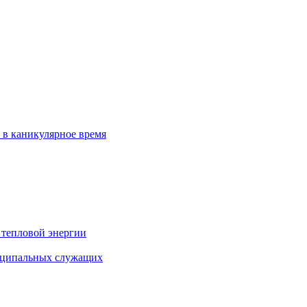
 в каникулярное время
 тепловой энергии
иципальных служащих