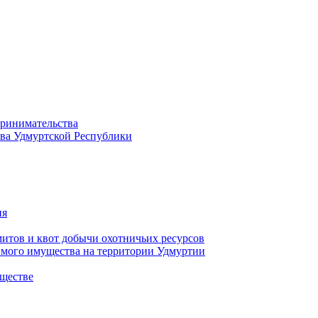
принимательства
тва Удмуртской Республики
ия
тов и квот добычи охотничьих ресурсов
имого имущества на территории Удмуртии
ществе