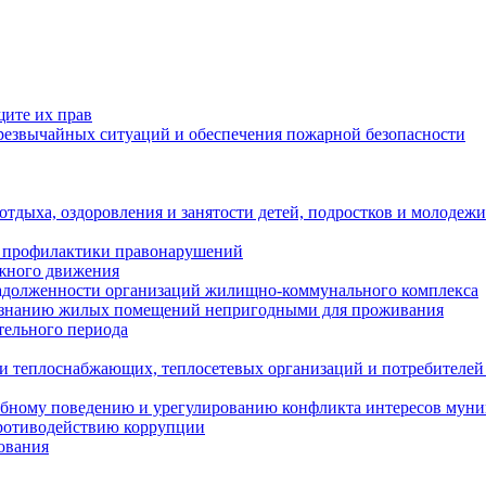
щите их прав
езвычайных ситуаций и обеспечения пожарной безопасности
тдыха, оздоровления и занятости детей, подростков и молодежи
 профилактики правонарушений
ожного движения
задолженности организаций жилищно-коммунального комплекса
ризнанию жилых помещений непригодными для проживания
тельного периода
и теплоснабжающих, теплосетевых организаций и потребителей
ебному поведению и урегулированию конфликта интересов мун
противодействию коррупции
ования