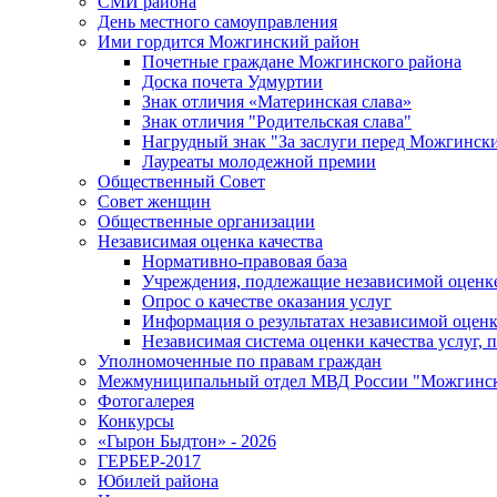
СМИ района
День местного самоуправления
Ими гордится Можгинский район
Почетные граждане Можгинского района
Доска почета Удмуртии
Знак отличия «Материнская слава»
Знак отличия "Родительская слава"
Нагрудный знак "За заслуги перед Можгинск
Лауреаты молодежной премии
Общественный Совет
Совет женщин
Общественные организации
Независимая оценка качества
Нормативно-правовая база
Учреждения, подлежащие независимой оценке
Опрос о качестве оказания услуг
Информация о результатах независимой оценк
Независимая система оценки качества услуг,
Уполномоченные по правам граждан
Межмуниципальный отдел МВД России "Можгинс
Фотогалерея
Конкурсы
«Гырон Быдтон» - 2026
ГЕРБЕР-2017
Юбилей района