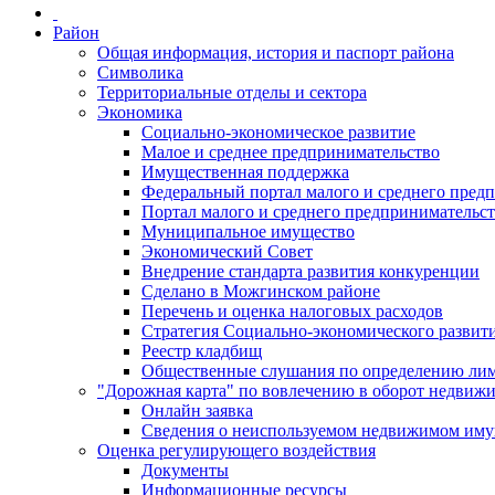
Район
Общая информация, история и паспорт района
Символика
Территориальные отделы и сектора
Экономика
Социально-экономическое развитие
Малое и среднее предпринимательство
Имущественная поддержка
Федеральный портал малого и среднего пред
Портал малого и среднего предпринимательс
Муниципальное имущество
Экономический Совет
Внедрение стандарта развития конкуренции
Сделано в Можгинском районе
Перечень и оценка налоговых расходов
Стратегия Социально-экономического развит
Реестр кладбищ
Общественные слушания по определению лими
"Дорожная карта" по вовлечению в оборот недвиж
Онлайн заявка
Сведения о неиспользуемом недвижимом иму
Оценка регулирующего воздействия
Документы
Информационные ресурсы