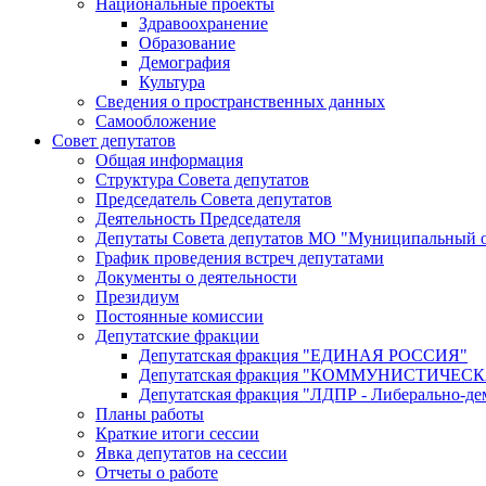
Национальные проекты
Здравоохранение
Образование
Демография
Культура
Сведения о пространственных данных
Самообложение
Совет депутатов
Общая информация
Структура Совета депутатов
Председатель Совета депутатов
Деятельность Председателя
Депутаты Совета депутатов МО "Муниципальный о
График проведения встреч депутатами
Документы о деятельности
Президиум
Постоянные комиссии
Депутатские фракции
Депутатская фракция "ЕДИНАЯ РОССИЯ"
Депутатская фракция "КОММУНИСТИЧЕ
Депутатская фракция "ЛДПР - Либерально-де
Планы работы
Краткие итоги сессии
Явка депутатов на сессии
Отчеты о работе