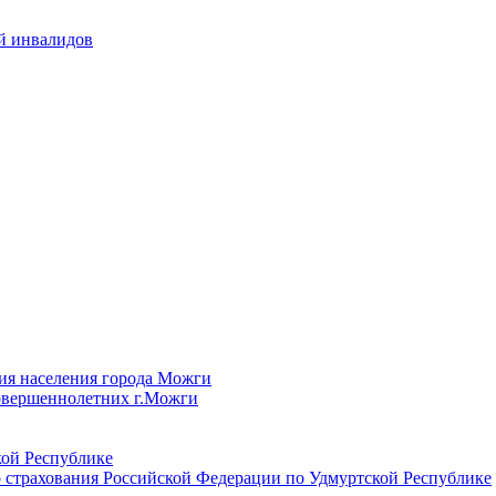
й инвалидов
ия населения города Можги
овершеннолетних г.Можги
ой Республике
 страхования Российской Федерации по Удмуртской Республике