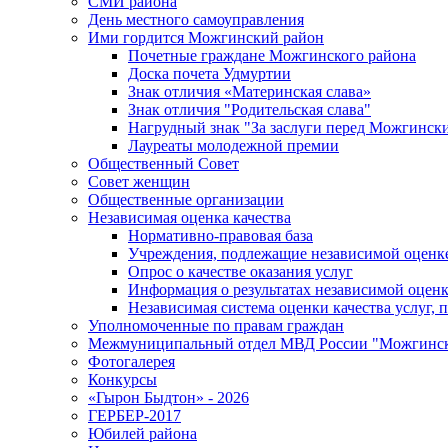
СМИ района
День местного самоуправления
Ими гордится Можгинский район
Почетные граждане Можгинского района
Доска почета Удмуртии
Знак отличия «Материнская слава»
Знак отличия "Родительская слава"
Нагрудный знак "За заслуги перед Можгинск
Лауреаты молодежной премии
Общественный Совет
Совет женщин
Общественные организации
Независимая оценка качества
Нормативно-правовая база
Учреждения, подлежащие независимой оценке
Опрос о качестве оказания услуг
Информация о результатах независимой оценк
Независимая система оценки качества услуг,
Уполномоченные по правам граждан
Межмуниципальный отдел МВД России "Можгинс
Фотогалерея
Конкурсы
«Гырон Быдтон» - 2026
ГЕРБЕР-2017
Юбилей района