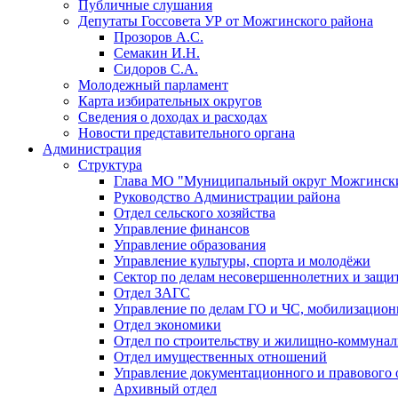
Публичные слушания
Депутаты Госсовета УР от Можгинского района
Прозоров А.С.
Семакин И.Н.
Сидоров С.А.
Молодежный парламент
Карта избирательных округов
Сведения о доходах и расходах
Новости представительного органа
Администрация
Структура
Глава МО "Муниципальный округ Можгински
Руководство Администрации района
Отдел сельского хозяйства
Управление финансов
Управление образования
Управление культуры, спорта и молодёжи
Сектор по делам несовершеннолетних и защит
Отдел ЗАГС
Управление по делам ГО и ЧС, мобилизацион
Отдел экономики
Отдел по строительству и жилищно-коммунал
Отдел имущественных отношений
Управление документационного и правового 
Архивный отдел