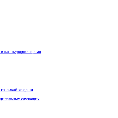
 в каникулярное время
 тепловой энергии
иципальных служащих