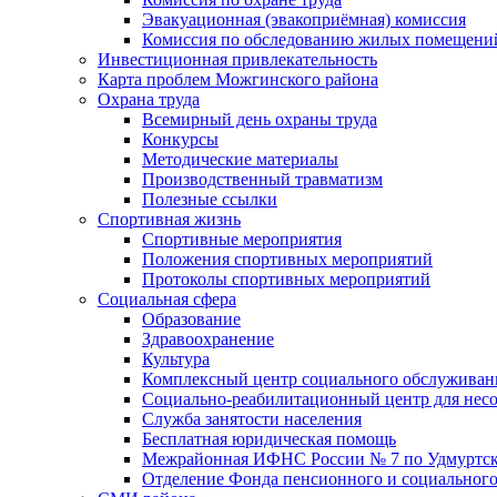
Эвакуационная (эвакоприёмная) комиссия
Комиссия по обследованию жилых помещени
Инвестиционная привлекательность
Карта проблем Можгинского района
Охрана труда
Всемирный день охраны труда
Конкурсы
Методические материалы
Производственный травматизм
Полезные ссылки
Спортивная жизнь
Спортивные мероприятия
Положения спортивных мероприятий
Протоколы спортивных мероприятий
Социальная сфера
Образование
Здравоохранение
Культура
Комплексный центр социального обслуживан
Социально-реабилитационный центр для нес
Служба занятости населения
Бесплатная юридическая помощь
Межрайонная ИФНС России № 7 по Удмуртск
Отделение Фонда пенсионного и социального