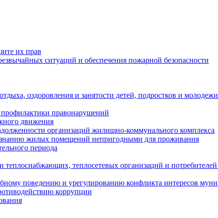
щите их прав
езвычайных ситуаций и обеспечения пожарной безопасности
тдыха, оздоровления и занятости детей, подростков и молодежи
 профилактики правонарушений
ожного движения
задолженности организаций жилищно-коммунального комплекса
ризнанию жилых помещений непригодными для проживания
тельного периода
и теплоснабжающих, теплосетевых организаций и потребителей
ебному поведению и урегулированию конфликта интересов мун
противодействию коррупции
ования