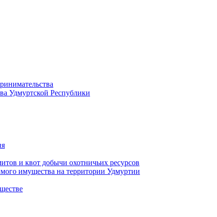
принимательства
тва Удмуртской Республики
ия
тов и квот добычи охотничьих ресурсов
имого имущества на территории Удмуртии
ществе