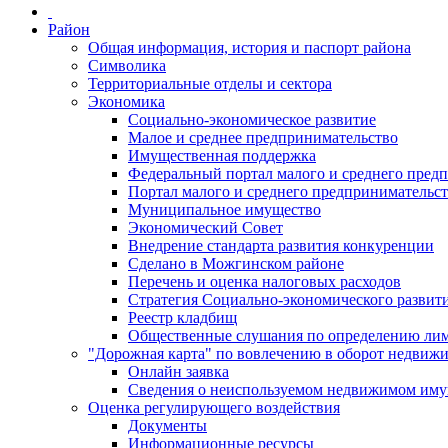
Район
Общая информация, история и паспорт района
Символика
Территориальные отделы и сектора
Экономика
Социально-экономическое развитие
Малое и среднее предпринимательство
Имущественная поддержка
Федеральный портал малого и среднего пред
Портал малого и среднего предпринимательс
Муниципальное имущество
Экономический Совет
Внедрение стандарта развития конкуренции
Сделано в Можгинском районе
Перечень и оценка налоговых расходов
Стратегия Социально-экономического развит
Реестр кладбищ
Общественные слушания по определению лими
"Дорожная карта" по вовлечению в оборот недвиж
Онлайн заявка
Сведения о неиспользуемом недвижимом иму
Оценка регулирующего воздействия
Документы
Информационные ресурсы