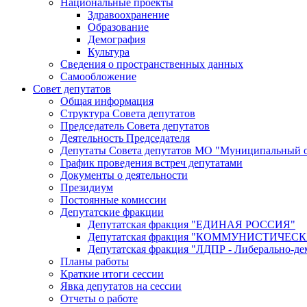
Национальные проекты
Здравоохранение
Образование
Демография
Культура
Сведения о пространственных данных
Самообложение
Совет депутатов
Общая информация
Структура Совета депутатов
Председатель Совета депутатов
Деятельность Председателя
Депутаты Совета депутатов МО "Муниципальный о
График проведения встреч депутатами
Документы о деятельности
Президиум
Постоянные комиссии
Депутатские фракции
Депутатская фракция "ЕДИНАЯ РОССИЯ"
Депутатская фракция "КОММУНИСТИЧЕ
Депутатская фракция "ЛДПР - Либерально-де
Планы работы
Краткие итоги сессии
Явка депутатов на сессии
Отчеты о работе