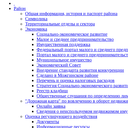
Район
Общая информация, история и паспорт района
Символика
Территориальные отделы и сектора
Экономика
Социально-экономическое развитие
Малое и среднее предпринимательство
Имущественная поддержка
Федеральный портал малого и среднего пред
Портал малого и среднего предпринимательс
Муниципальное имущество
Экономический Совет
Внедрение стандарта развития конкуренции
Сделано в Можгинском районе
Перечень и оценка налоговых расходов
Стратегия Социально-экономического развит
Реестр кладбищ
Общественные слушания по определению лими
"Дорожная карта" по вовлечению в оборот недвиж
Онлайн заявка
Сведения о неиспользуемом недвижимом иму
Оценка регулирующего воздействия
Документы
Информационные ресурсы