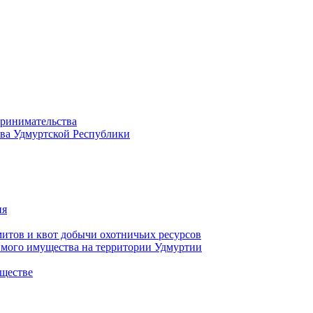
принимательства
тва Удмуртской Республики
ия
тов и квот добычи охотничьих ресурсов
имого имущества на территории Удмуртии
ществе