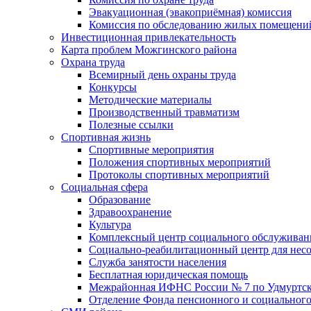
Эвакуационная (эвакоприёмная) комиссия
Комиссия по обследованию жилых помещени
Инвестиционная привлекательность
Карта проблем Можгинского района
Охрана труда
Всемирный день охраны труда
Конкурсы
Методические материалы
Производственный травматизм
Полезные ссылки
Спортивная жизнь
Спортивные мероприятия
Положения спортивных мероприятий
Протоколы спортивных мероприятий
Социальная сфера
Образование
Здравоохранение
Культура
Комплексный центр социального обслуживан
Социально-реабилитационный центр для нес
Служба занятости населения
Бесплатная юридическая помощь
Межрайонная ИФНС России № 7 по Удмуртск
Отделение Фонда пенсионного и социального