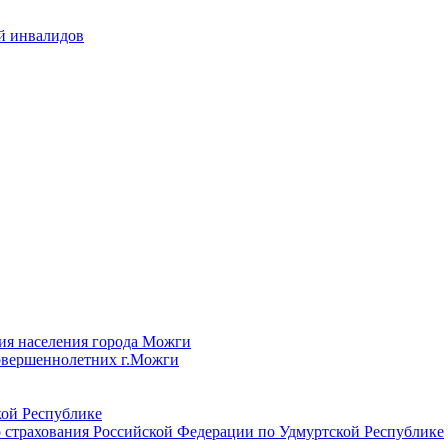
й инвалидов
ия населения города Можги
овершеннолетних г.Можги
ой Республике
 страхования Российской Федерации по Удмуртской Республике