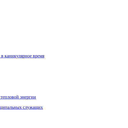
 в каникулярное время
 тепловой энергии
иципальных служащих