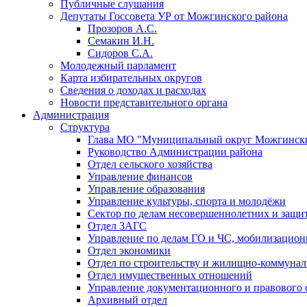
Публичные слушания
Депутаты Госсовета УР от Можгинского района
Прозоров А.С.
Семакин И.Н.
Сидоров С.А.
Молодежный парламент
Карта избирательных округов
Сведения о доходах и расходах
Новости представительного органа
Администрация
Структура
Глава МО "Муниципальный округ Можгински
Руководство Администрации района
Отдел сельского хозяйства
Управление финансов
Управление образования
Управление культуры, спорта и молодёжи
Сектор по делам несовершеннолетних и защит
Отдел ЗАГС
Управление по делам ГО и ЧС, мобилизацион
Отдел экономики
Отдел по строительству и жилищно-коммунал
Отдел имущественных отношений
Управление документационного и правового 
Архивный отдел