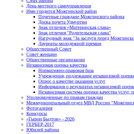
СМИ района
День местного самоуправления
Ими гордится Можгинский район
Почетные граждане Можгинского района
Доска почета Удмуртии
Знак отличия «Материнская слава»
Знак отличия "Родительская слава"
Нагрудный знак "За заслуги перед Можгинск
Лауреаты молодежной премии
Общественный Совет
Совет женщин
Общественные организации
Независимая оценка качества
Нормативно-правовая база
Учреждения, подлежащие независимой оценке
Опрос о качестве оказания услуг
Информация о результатах независимой оценк
Независимая система оценки качества услуг,
Уполномоченные по правам граждан
Межмуниципальный отдел МВД России "Можгинс
Фотогалерея
Конкурсы
«Гырон Быдтон» - 2026
ГЕРБЕР-2017
Юбилей района