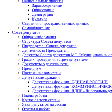
Национальные проекты
Здравоохранение
Образование
Демография
Культура
Сведения о пространственных данных
Самообложение
Совет депутатов
Общая информация
Структура Совета депутатов
Председатель Совета депутатов
Деятельность Председателя
Депутаты Совета депутатов МО "Муниципальный о
График проведения встреч депутатами
Документы о деятельности
Президиум
Постоянные комиссии
Депутатские фракции
Депутатская фракция "ЕДИНАЯ РОССИЯ"
Депутатская фракция "КОММУНИСТИЧЕ
Депутатская фракция "ЛДПР - Либерально-де
Планы работы
Краткие итоги сессии
Явка депутатов на сессии
Отчеты о работе