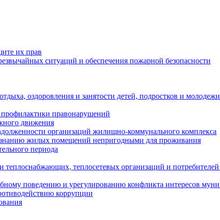
щите их прав
езвычайных ситуаций и обеспечения пожарной безопасности
тдыха, оздоровления и занятости детей, подростков и молодежи
 профилактики правонарушений
ожного движения
задолженности организаций жилищно-коммунального комплекса
ризнанию жилых помещений непригодными для проживания
тельного периода
и теплоснабжающих, теплосетевых организаций и потребителей
ебному поведению и урегулированию конфликта интересов мун
противодействию коррупции
ования