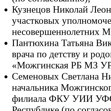
Кузнецов Николай Леон
участковых уполномоче
несовершеннолетних 
Пантюхина Татьяна Викт
врача по детству и ро
«Можгинская РБ МЗ УР»
Семеновых Светлана Ни
начальника Можгинско
филиала ФКУ УИИ УФС
Республике (по согласо