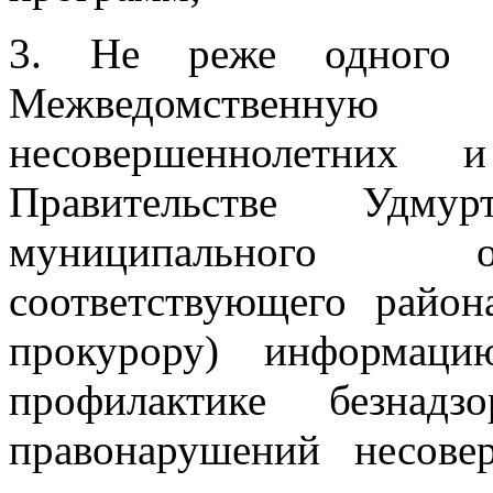
3. Не реже одного 
Межведомственну
несовершеннолетни
Правительстве Удмур
муниципального о
соответствующего райо
прокурору) информац
профилактике безнадз
правонарушений несове