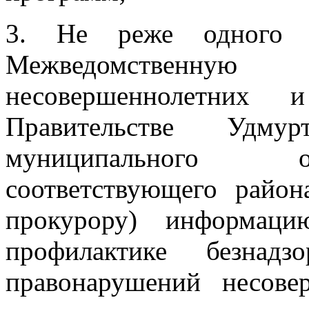
3. Не реже одного 
Межведомственну
несовершеннолетни
Правительстве Удмур
муниципального о
соответствующего райо
прокурору) информац
профилактике безнадз
правонарушений несове