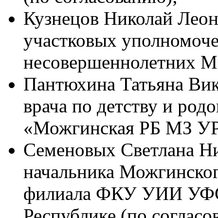
Кузнецов Николай Леон
участковых уполномоче
несовершеннолетних 
Пантюхина Татьяна Викт
врача по детству и ро
«Можгинская РБ МЗ УР»
Семеновых Светлана Ни
начальника Можгинско
филиала ФКУ УИИ УФС
Республике (по согласо