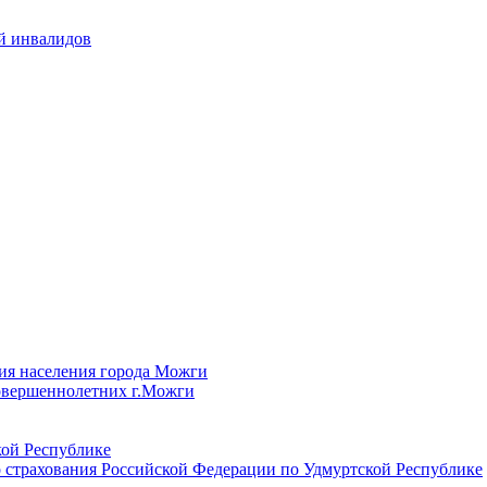
й инвалидов
ия населения города Можги
овершеннолетних г.Можги
ой Республике
 страхования Российской Федерации по Удмуртской Республике