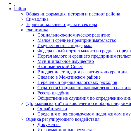
Район
Общая информация, история и паспорт района
Символика
Территориальные отделы и сектора
Экономика
Социально-экономическое развитие
Малое и среднее предпринимательство
Имущественная поддержка
Федеральный портал малого и среднего пред
Портал малого и среднего предпринимательс
Муниципальное имущество
Экономический Совет
Внедрение стандарта развития конкуренции
Сделано в Можгинском районе
Перечень и оценка налоговых расходов
Стратегия Социально-экономического развит
Реестр кладбищ
Общественные слушания по определению лими
"Дорожная карта" по вовлечению в оборот недвиж
Онлайн заявка
Сведения о неиспользуемом недвижимом иму
Оценка регулирующего воздействия
Документы
Информационные ресурсы