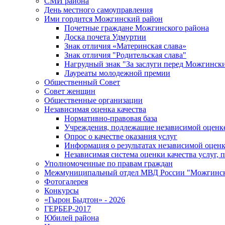
СМИ района
День местного самоуправления
Ими гордится Можгинский район
Почетные граждане Можгинского района
Доска почета Удмуртии
Знак отличия «Материнская слава»
Знак отличия "Родительская слава"
Нагрудный знак "За заслуги перед Можгинск
Лауреаты молодежной премии
Общественный Совет
Совет женщин
Общественные организации
Независимая оценка качества
Нормативно-правовая база
Учреждения, подлежащие независимой оценке
Опрос о качестве оказания услуг
Информация о результатах независимой оценк
Независимая система оценки качества услуг,
Уполномоченные по правам граждан
Межмуниципальный отдел МВД России "Можгинс
Фотогалерея
Конкурсы
«Гырон Быдтон» - 2026
ГЕРБЕР-2017
Юбилей района