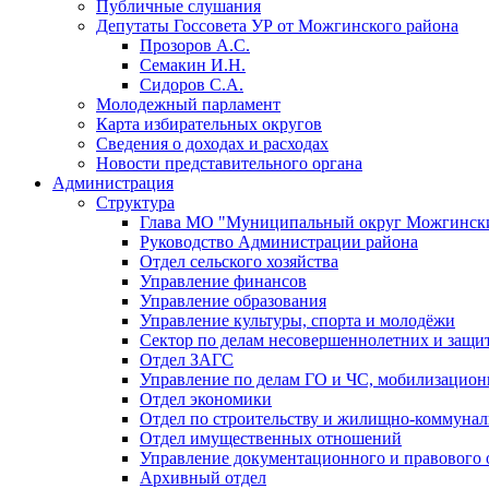
Публичные слушания
Депутаты Госсовета УР от Можгинского района
Прозоров А.С.
Семакин И.Н.
Сидоров С.А.
Молодежный парламент
Карта избирательных округов
Сведения о доходах и расходах
Новости представительного органа
Администрация
Структура
Глава МО "Муниципальный округ Можгински
Руководство Администрации района
Отдел сельского хозяйства
Управление финансов
Управление образования
Управление культуры, спорта и молодёжи
Сектор по делам несовершеннолетних и защит
Отдел ЗАГС
Управление по делам ГО и ЧС, мобилизацион
Отдел экономики
Отдел по строительству и жилищно-коммунал
Отдел имущественных отношений
Управление документационного и правового 
Архивный отдел