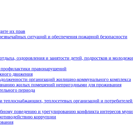
щите их прав
езвычайных ситуаций и обеспечения пожарной безопасности
тдыха, оздоровления и занятости детей, подростков и молодежи
 профилактики правонарушений
ожного движения
задолженности организаций жилищно-коммунального комплекса
ризнанию жилых помещений непригодными для проживания
тельного периода
и теплоснабжающих, теплосетевых организаций и потребителей
ебному поведению и урегулированию конфликта интересов мун
противодействию коррупции
ования