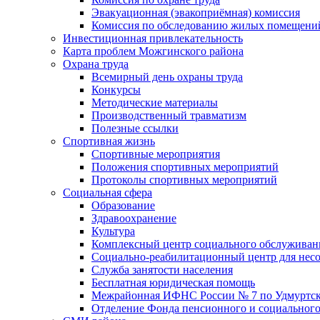
Эвакуационная (эвакоприёмная) комиссия
Комиссия по обследованию жилых помещени
Инвестиционная привлекательность
Карта проблем Можгинского района
Охрана труда
Всемирный день охраны труда
Конкурсы
Методические материалы
Производственный травматизм
Полезные ссылки
Спортивная жизнь
Спортивные мероприятия
Положения спортивных мероприятий
Протоколы спортивных мероприятий
Социальная сфера
Образование
Здравоохранение
Культура
Комплексный центр социального обслуживан
Социально-реабилитационный центр для нес
Служба занятости населения
Бесплатная юридическая помощь
Межрайонная ИФНС России № 7 по Удмуртск
Отделение Фонда пенсионного и социального