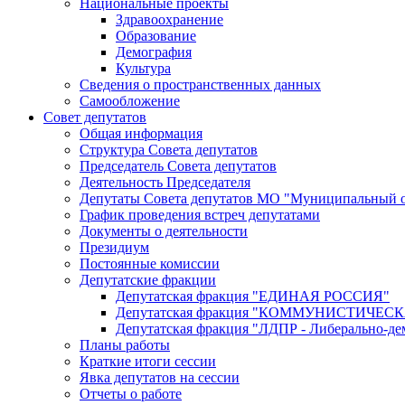
Национальные проекты
Здравоохранение
Образование
Демография
Культура
Сведения о пространственных данных
Самообложение
Совет депутатов
Общая информация
Структура Совета депутатов
Председатель Совета депутатов
Деятельность Председателя
Депутаты Совета депутатов МО "Муниципальный о
График проведения встреч депутатами
Документы о деятельности
Президиум
Постоянные комиссии
Депутатские фракции
Депутатская фракция "ЕДИНАЯ РОССИЯ"
Депутатская фракция "КОММУНИСТИЧЕ
Депутатская фракция "ЛДПР - Либерально-де
Планы работы
Краткие итоги сессии
Явка депутатов на сессии
Отчеты о работе