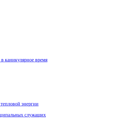
 в каникулярное время
 тепловой энергии
иципальных служащих