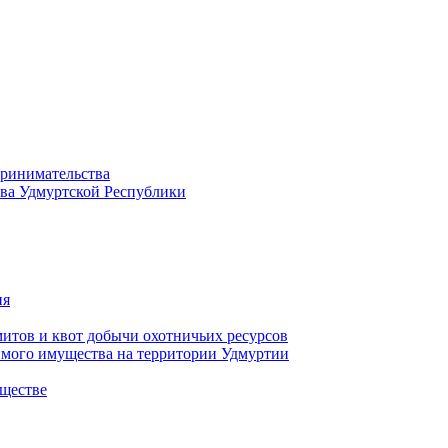
принимательства
тва Удмуртской Республики
ия
тов и квот добычи охотничьих ресурсов
имого имущества на территории Удмуртии
ществе