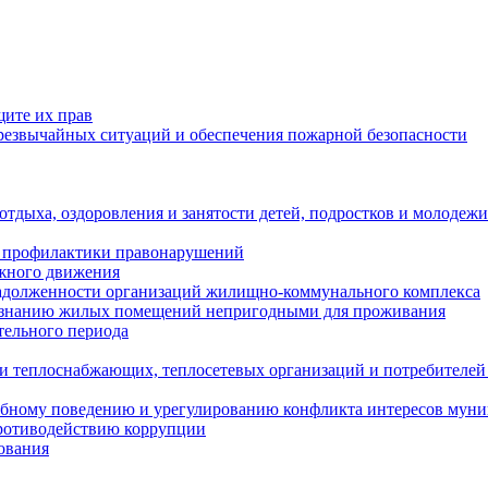
щите их прав
езвычайных ситуаций и обеспечения пожарной безопасности
тдыха, оздоровления и занятости детей, подростков и молодежи
 профилактики правонарушений
ожного движения
задолженности организаций жилищно-коммунального комплекса
ризнанию жилых помещений непригодными для проживания
тельного периода
и теплоснабжающих, теплосетевых организаций и потребителей
ебному поведению и урегулированию конфликта интересов мун
противодействию коррупции
ования