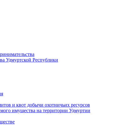
принимательства
тва Удмуртской Республики
ия
тов и квот добычи охотничьих ресурсов
имого имущества на территории Удмуртии
ществе