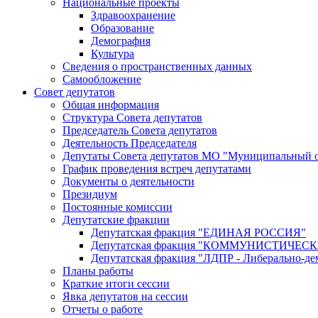
Национальные проекты
Здравоохранение
Образование
Демография
Культура
Сведения о пространственных данных
Самообложение
Совет депутатов
Общая информация
Структура Совета депутатов
Председатель Совета депутатов
Деятельность Председателя
Депутаты Совета депутатов МО "Муниципальный о
График проведения встреч депутатами
Документы о деятельности
Президиум
Постоянные комиссии
Депутатские фракции
Депутатская фракция "ЕДИНАЯ РОССИЯ"
Депутатская фракция "КОММУНИСТИЧЕ
Депутатская фракция "ЛДПР - Либерально-де
Планы работы
Краткие итоги сессии
Явка депутатов на сессии
Отчеты о работе