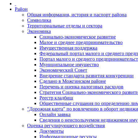
Район
Общая информация, история и паспорт района
Символика
Территориальные отделы и сектора
Экономика
Социально-экономическое развитие
Малое и среднее предпринимательство
Имущественная поддержка
Федеральный портал малого и среднего пред
Портал малого и среднего предпринимательс
Муниципальное имущество
Экономический Совет
Внедрение стандарта развития конкуренции
Сделано в Можгинском районе
Перечень и оценка налоговых расходов
Стратегия Социально-экономического развит
Реестр кладбищ
Общественные слушания по определению лими
"Дорожная карта" по вовлечению в оборот недвиж
Онлайн заявка
Сведения о неиспользуемом недвижимом иму
Оценка регулирующего воздействия
Документы
Информационные ресурсы