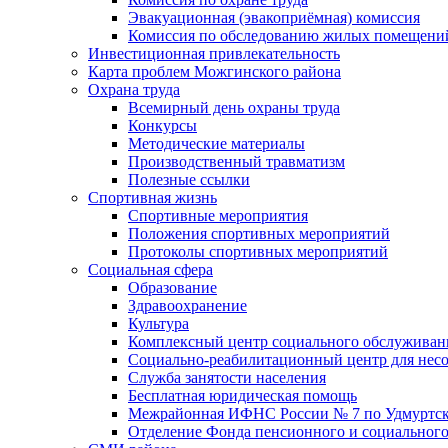
Эвакуационная (эвакоприёмная) комиссия
Комиссия по обследованию жилых помещени
Инвестиционная привлекательность
Карта проблем Можгинского района
Охрана труда
Всемирный день охраны труда
Конкурсы
Методические материалы
Производственный травматизм
Полезные ссылки
Спортивная жизнь
Спортивные мероприятия
Положения спортивных мероприятий
Протоколы спортивных мероприятий
Социальная сфера
Образование
Здравоохранение
Культура
Комплексный центр социального обслуживан
Социально-реабилитационный центр для нес
Служба занятости населения
Бесплатная юридическая помощь
Межрайонная ИФНС России № 7 по Удмуртск
Отделение Фонда пенсионного и социального