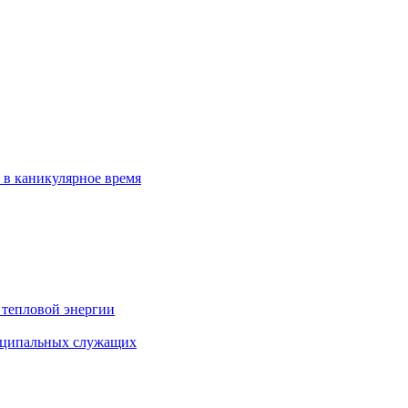
 в каникулярное время
 тепловой энергии
иципальных служащих