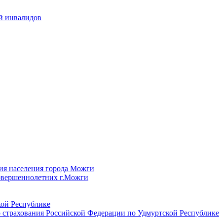
й инвалидов
ия населения города Можги
овершеннолетних г.Можги
ой Республике
 страхования Российской Федерации по Удмуртской Республике