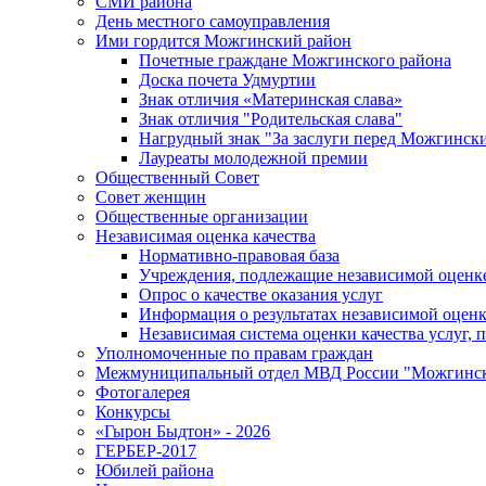
СМИ района
День местного самоуправления
Ими гордится Можгинский район
Почетные граждане Можгинского района
Доска почета Удмуртии
Знак отличия «Материнская слава»
Знак отличия "Родительская слава"
Нагрудный знак "За заслуги перед Можгинск
Лауреаты молодежной премии
Общественный Совет
Совет женщин
Общественные организации
Независимая оценка качества
Нормативно-правовая база
Учреждения, подлежащие независимой оценке
Опрос о качестве оказания услуг
Информация о результатах независимой оценк
Независимая система оценки качества услуг,
Уполномоченные по правам граждан
Межмуниципальный отдел МВД России "Можгинс
Фотогалерея
Конкурсы
«Гырон Быдтон» - 2026
ГЕРБЕР-2017
Юбилей района