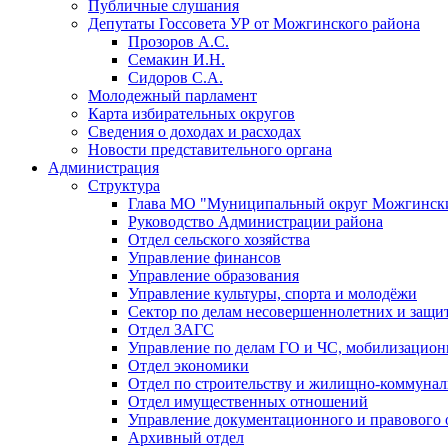
Публичные слушания
Депутаты Госсовета УР от Можгинского района
Прозоров А.С.
Семакин И.Н.
Сидоров С.А.
Молодежный парламент
Карта избирательных округов
Сведения о доходах и расходах
Новости представительного органа
Администрация
Структура
Глава МО "Муниципальный округ Можгински
Руководство Администрации района
Отдел сельского хозяйства
Управление финансов
Управление образования
Управление культуры, спорта и молодёжи
Сектор по делам несовершеннолетних и защит
Отдел ЗАГС
Управление по делам ГО и ЧС, мобилизацион
Отдел экономики
Отдел по строительству и жилищно-коммунал
Отдел имущественных отношений
Управление документационного и правового 
Архивный отдел