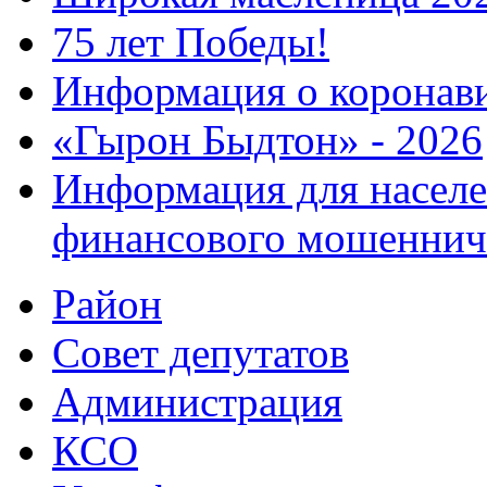
75 лет Победы!
Информация о коронав
«Гырон Быдтон» - 2026
Информация для населе
финансового мошеннич
Район
Совет депутатов
Администрация
КСО