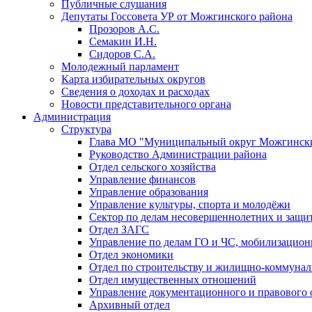
Публичные слушания
Депутаты Госсовета УР от Можгинского района
Прозоров А.С.
Семакин И.Н.
Сидоров С.А.
Молодежный парламент
Карта избирательных округов
Сведения о доходах и расходах
Новости представительного органа
Администрация
Структура
Глава МО "Муниципальный округ Можгински
Руководство Администрации района
Отдел сельского хозяйства
Управление финансов
Управление образования
Управление культуры, спорта и молодёжи
Сектор по делам несовершеннолетних и защит
Отдел ЗАГС
Управление по делам ГО и ЧС, мобилизацион
Отдел экономики
Отдел по строительству и жилищно-коммунал
Отдел имущественных отношений
Управление документационного и правового 
Архивный отдел