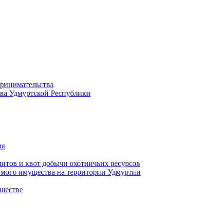
принимательства
тва Удмуртской Республики
ия
тов и квот добычи охотничьих ресурсов
имого имущества на территории Удмуртии
ществе