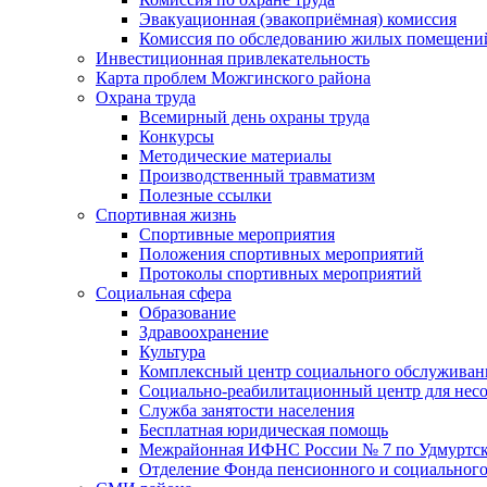
Эвакуационная (эвакоприёмная) комиссия
Комиссия по обследованию жилых помещени
Инвестиционная привлекательность
Карта проблем Можгинского района
Охрана труда
Всемирный день охраны труда
Конкурсы
Методические материалы
Производственный травматизм
Полезные ссылки
Спортивная жизнь
Спортивные мероприятия
Положения спортивных мероприятий
Протоколы спортивных мероприятий
Социальная сфера
Образование
Здравоохранение
Культура
Комплексный центр социального обслуживан
Социально-реабилитационный центр для нес
Служба занятости населения
Бесплатная юридическая помощь
Межрайонная ИФНС России № 7 по Удмуртск
Отделение Фонда пенсионного и социального