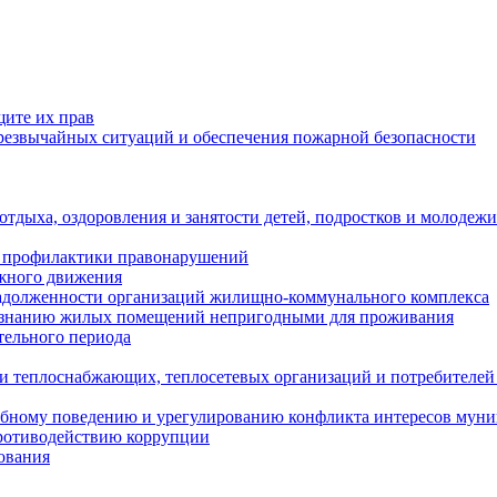
щите их прав
езвычайных ситуаций и обеспечения пожарной безопасности
тдыха, оздоровления и занятости детей, подростков и молодежи
 профилактики правонарушений
ожного движения
задолженности организаций жилищно-коммунального комплекса
ризнанию жилых помещений непригодными для проживания
тельного периода
и теплоснабжающих, теплосетевых организаций и потребителей
ебному поведению и урегулированию конфликта интересов мун
противодействию коррупции
ования