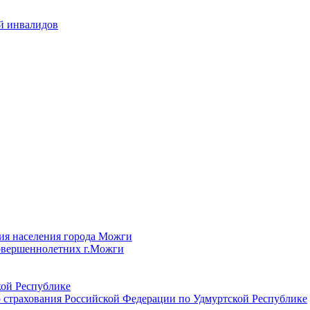
й инвалидов
ия населения города Можги
овершеннолетних г.Можги
ой Республике
 страхования Российской Федерации по Удмуртской Республике