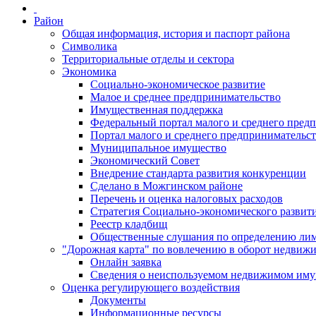
Район
Общая информация, история и паспорт района
Символика
Территориальные отделы и сектора
Экономика
Социально-экономическое развитие
Малое и среднее предпринимательство
Имущественная поддержка
Федеральный портал малого и среднего пред
Портал малого и среднего предпринимательс
Муниципальное имущество
Экономический Совет
Внедрение стандарта развития конкуренции
Сделано в Можгинском районе
Перечень и оценка налоговых расходов
Стратегия Социально-экономического развит
Реестр кладбищ
Общественные слушания по определению лими
"Дорожная карта" по вовлечению в оборот недвиж
Онлайн заявка
Сведения о неиспользуемом недвижимом иму
Оценка регулирующего воздействия
Документы
Информационные ресурсы