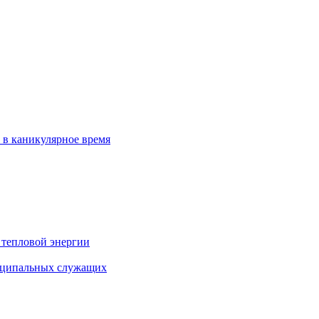
 в каникулярное время
 тепловой энергии
иципальных служащих