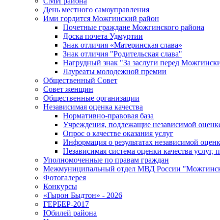
СМИ района
День местного самоуправления
Ими гордится Можгинский район
Почетные граждане Можгинского района
Доска почета Удмуртии
Знак отличия «Материнская слава»
Знак отличия "Родительская слава"
Нагрудный знак "За заслуги перед Можгинск
Лауреаты молодежной премии
Общественный Совет
Совет женщин
Общественные организации
Независимая оценка качества
Нормативно-правовая база
Учреждения, подлежащие независимой оценке
Опрос о качестве оказания услуг
Информация о результатах независимой оценк
Независимая система оценки качества услуг,
Уполномоченные по правам граждан
Межмуниципальный отдел МВД России "Можгинс
Фотогалерея
Конкурсы
«Гырон Быдтон» - 2026
ГЕРБЕР-2017
Юбилей района