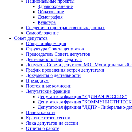
Национальные проекты
Здравоохранение
Образование
Демография
Культура
Сведения о пространственных данных
Самообложение
Совет депутатов
Общая информация
Структура Совета депутатов
Председатель Совета депутатов
Деятельность Председателя
Депутаты Совета депутатов МО "Муниципальный о
График проведения встреч депутатами
Документы о деятельности
Президиум
Постоянные комиссии
Депутатские фракции
Депутатская фракция "ЕДИНАЯ РОССИЯ"
Депутатская фракция "КОММУНИСТИЧЕ
Депутатская фракция "ЛДПР - Либерально-де
Планы работы
Краткие итоги сессии
Явка депутатов на сессии
Отчеты о работе