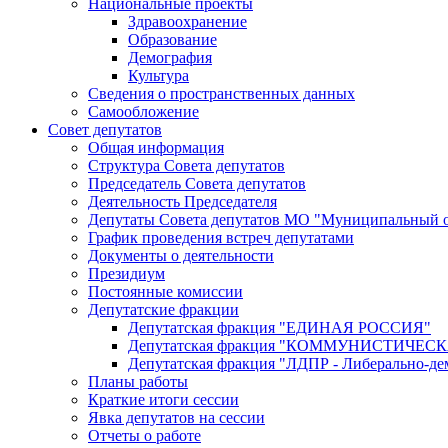
Национальные проекты
Здравоохранение
Образование
Демография
Культура
Сведения о пространственных данных
Самообложение
Совет депутатов
Общая информация
Структура Совета депутатов
Председатель Совета депутатов
Деятельность Председателя
Депутаты Совета депутатов МО "Муниципальный о
График проведения встреч депутатами
Документы о деятельности
Президиум
Постоянные комиссии
Депутатские фракции
Депутатская фракция "ЕДИНАЯ РОССИЯ"
Депутатская фракция "КОММУНИСТИЧЕ
Депутатская фракция "ЛДПР - Либерально-де
Планы работы
Краткие итоги сессии
Явка депутатов на сессии
Отчеты о работе