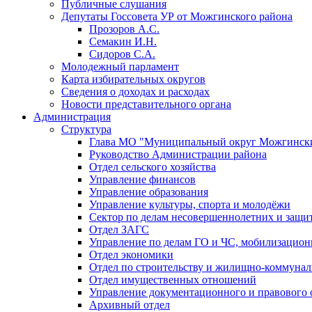
Публичные слушания
Депутаты Госсовета УР от Можгинского района
Прозоров А.С.
Семакин И.Н.
Сидоров С.А.
Молодежный парламент
Карта избирательных округов
Сведения о доходах и расходах
Новости представительного органа
Администрация
Структура
Глава МО "Муниципальный округ Можгински
Руководство Администрации района
Отдел сельского хозяйства
Управление финансов
Управление образования
Управление культуры, спорта и молодёжи
Сектор по делам несовершеннолетних и защит
Отдел ЗАГС
Управление по делам ГО и ЧС, мобилизацион
Отдел экономики
Отдел по строительству и жилищно-коммунал
Отдел имущественных отношений
Управление документационного и правового 
Архивный отдел