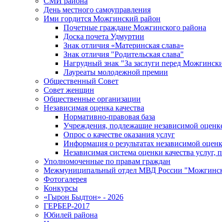
СМИ района
День местного самоуправления
Ими гордится Можгинский район
Почетные граждане Можгинского района
Доска почета Удмуртии
Знак отличия «Материнская слава»
Знак отличия "Родительская слава"
Нагрудный знак "За заслуги перед Можгинск
Лауреаты молодежной премии
Общественный Совет
Совет женщин
Общественные организации
Независимая оценка качества
Нормативно-правовая база
Учреждения, подлежащие независимой оценке
Опрос о качестве оказания услуг
Информация о результатах независимой оценк
Независимая система оценки качества услуг,
Уполномоченные по правам граждан
Межмуниципальный отдел МВД России "Можгинс
Фотогалерея
Конкурсы
«Гырон Быдтон» - 2026
ГЕРБЕР-2017
Юбилей района