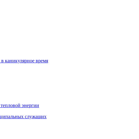
 в каникулярное время
 тепловой энергии
иципальных служащих