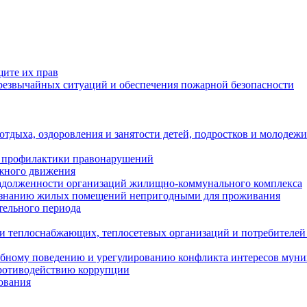
щите их прав
езвычайных ситуаций и обеспечения пожарной безопасности
тдыха, оздоровления и занятости детей, подростков и молодежи
 профилактики правонарушений
ожного движения
задолженности организаций жилищно-коммунального комплекса
ризнанию жилых помещений непригодными для проживания
тельного периода
и теплоснабжающих, теплосетевых организаций и потребителей
ебному поведению и урегулированию конфликта интересов мун
противодействию коррупции
ования