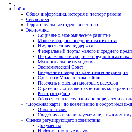
Район
Общая информация, история и паспорт района
Символика
Территориальные отделы и сектора
Экономика
Социально-экономическое развитие
Малое и среднее предпринимательство
Имущественная поддержка
Федеральный портал малого и среднего пред
Портал малого и среднего предпринимательс
Муниципальное имущество
Экономический Совет
Внедрение стандарта развития конкуренции
Сделано в Можгинском районе
Перечень и оценка налоговых расходов
Стратегия Социально-экономического развит
Реестр кладбищ
Общественные слушания по определению лими
"Дорожная карта" по вовлечению в оборот недвиж
Онлайн заявка
Сведения о неиспользуемом недвижимом иму
Оценка регулирующего воздействия
Документы
Информационные ресурсы