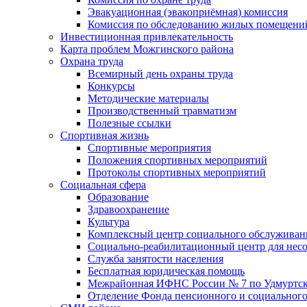
Эвакуационная (эвакоприёмная) комиссия
Комиссия по обследованию жилых помещени
Инвестиционная привлекательность
Карта проблем Можгинского района
Охрана труда
Всемирный день охраны труда
Конкурсы
Методические материалы
Производственный травматизм
Полезные ссылки
Спортивная жизнь
Спортивные мероприятия
Положения спортивных мероприятий
Протоколы спортивных мероприятий
Социальная сфера
Образование
Здравоохранение
Культура
Комплексный центр социального обслуживан
Социально-реабилитационный центр для нес
Служба занятости населения
Бесплатная юридическая помощь
Межрайонная ИФНС России № 7 по Удмуртск
Отделение Фонда пенсионного и социального