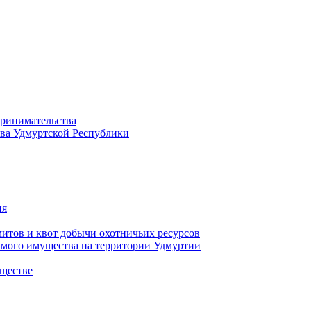
принимательства
тва Удмуртской Республики
ия
тов и квот добычи охотничьих ресурсов
имого имущества на территории Удмуртии
ществе