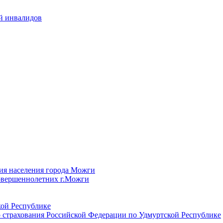
й инвалидов
ия населения города Можги
овершеннолетних г.Можги
ой Республике
 страхования Российской Федерации по Удмуртской Республике