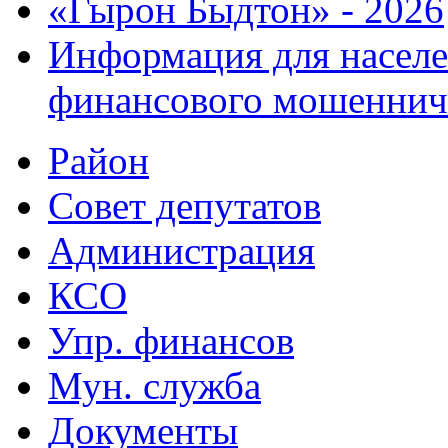
«Гырон Быдтон» - 2026
Информация для населе
финансового мошеннич
Район
Совет депутатов
Администрация
КСО
Упр. финансов
Мун. служба
Документы