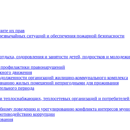
щите их прав
езвычайных ситуаций и обеспечения пожарной безопасности
тдыха, оздоровления и занятости детей, подростков и молодежи
 профилактики правонарушений
ожного движения
задолженности организаций жилищно-коммунального комплекса
ризнанию жилых помещений непригодными для проживания
тельного периода
и теплоснабжающих, теплосетевых организаций и потребителей
ебному поведению и урегулированию конфликта интересов мун
противодействию коррупции
ования