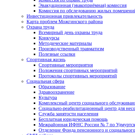
Эвакуационная (эвакоприёмная) комиссия
Комиссия по обследованию жилых помещени
Инвестиционная привлекательность
Карта проблем Можгинского района
Охрана труда
Всемирный день охраны труда
Конкурсы
Методические материалы
Производственный травматизм
Полезные ссылки
Спортивная жизнь
Спортивные мероприятия
Положения спортивных мероприятий
Протоколы спортивных мероприятий
Социальная сфера
Образование
Здравоохранение
Культура
Комплексный центр социального обслуживан
Социально-реабилитационный центр для нес
Служба занятости населения
Бесплатная юридическая помощь
Межрайонная ИФНС России № 7 по Удмуртск
Отделение Фонда пенсионного и социального