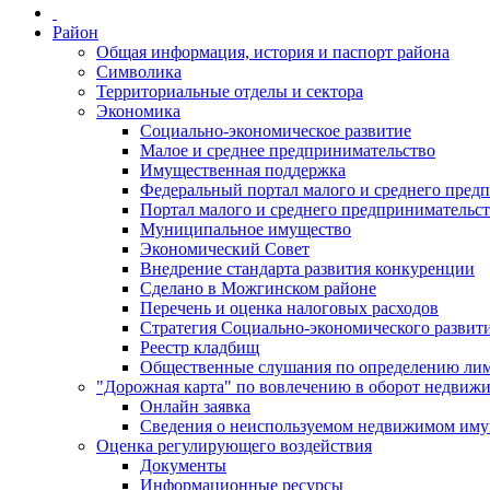
Район
Общая информация, история и паспорт района
Символика
Территориальные отделы и сектора
Экономика
Социально-экономическое развитие
Малое и среднее предпринимательство
Имущественная поддержка
Федеральный портал малого и среднего пред
Портал малого и среднего предпринимательс
Муниципальное имущество
Экономический Совет
Внедрение стандарта развития конкуренции
Сделано в Можгинском районе
Перечень и оценка налоговых расходов
Стратегия Социально-экономического развит
Реестр кладбищ
Общественные слушания по определению лими
"Дорожная карта" по вовлечению в оборот недвиж
Онлайн заявка
Сведения о неиспользуемом недвижимом иму
Оценка регулирующего воздействия
Документы
Информационные ресурсы