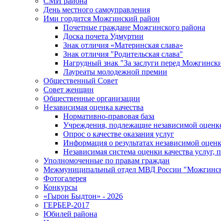
СМИ района
День местного самоуправления
Ими гордится Можгинский район
Почетные граждане Можгинского района
Доска почета Удмуртии
Знак отличия «Материнская слава»
Знак отличия "Родительская слава"
Нагрудный знак "За заслуги перед Можгинск
Лауреаты молодежной премии
Общественный Совет
Совет женщин
Общественные организации
Независимая оценка качества
Нормативно-правовая база
Учреждения, подлежащие независимой оценке
Опрос о качестве оказания услуг
Информация о результатах независимой оценк
Независимая система оценки качества услуг,
Уполномоченные по правам граждан
Межмуниципальный отдел МВД России "Можгинс
Фотогалерея
Конкурсы
«Гырон Быдтон» - 2026
ГЕРБЕР-2017
Юбилей района