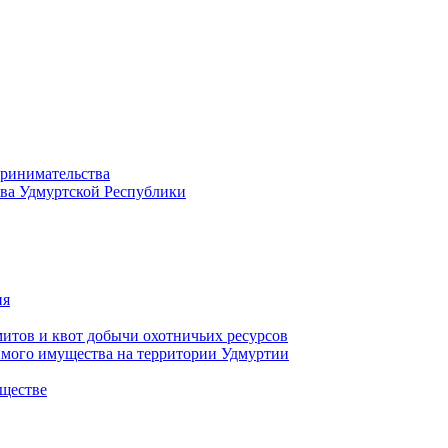
принимательства
тва Удмуртской Республики
ия
тов и квот добычи охотничьих ресурсов
имого имущества на территории Удмуртии
ществе