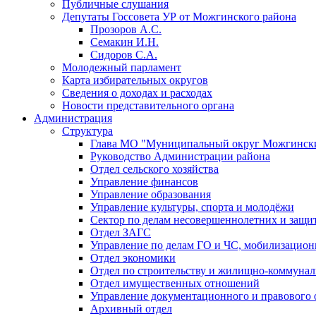
Публичные слушания
Депутаты Госсовета УР от Можгинского района
Прозоров А.С.
Семакин И.Н.
Сидоров С.А.
Молодежный парламент
Карта избирательных округов
Сведения о доходах и расходах
Новости представительного органа
Администрация
Структура
Глава МО "Муниципальный округ Можгински
Руководство Администрации района
Отдел сельского хозяйства
Управление финансов
Управление образования
Управление культуры, спорта и молодёжи
Сектор по делам несовершеннолетних и защит
Отдел ЗАГС
Управление по делам ГО и ЧС, мобилизацион
Отдел экономики
Отдел по строительству и жилищно-коммунал
Отдел имущественных отношений
Управление документационного и правового 
Архивный отдел