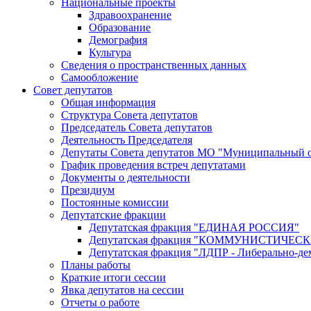
Национальные проекты
Здравоохранение
Образование
Демография
Культура
Сведения о пространственных данных
Самообложение
Совет депутатов
Общая информация
Структура Совета депутатов
Председатель Совета депутатов
Деятельность Председателя
Депутаты Совета депутатов МО "Муниципальный о
График проведения встреч депутатами
Документы о деятельности
Президиум
Постоянные комиссии
Депутатские фракции
Депутатская фракция "ЕДИНАЯ РОССИЯ"
Депутатская фракция "КОММУНИСТИЧЕ
Депутатская фракция "ЛДПР - Либерально-де
Планы работы
Краткие итоги сессии
Явка депутатов на сессии
Отчеты о работе