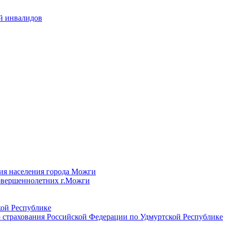
й инвалидов
ия населения города Можги
овершеннолетних г.Можги
ой Республике
 страхования Российской Федерации по Удмуртской Республике