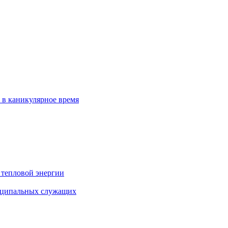
 в каникулярное время
 тепловой энергии
иципальных служащих