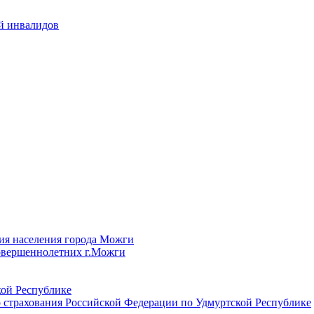
й инвалидов
ия населения города Можги
овершеннолетних г.Можги
ой Республике
 страхования Российской Федерации по Удмуртской Республике