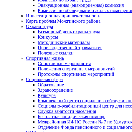
Эвакуационная (эвакоприёмная) комиссия
Комиссия по обследованию жилых помещени
Инвестиционная привлекательность
Карта проблем Можгинского района
Охрана труда
Всемирный день охраны труда
Конкурсы
Методические материалы
Производственный травматизм
Полезные ссылки
Спортивная жизнь
Спортивные мероприятия
Положения спортивных мероприятий
Протоколы спортивных мероприятий
Социальная сфера
Образование
Здравоохранение
Культура
Комплексный центр социального обслуживан
Социально-реабилитационный центр для нес
Служба занятости населения
Бесплатная юридическая помощь
Межрайонная ИФНС России № 7 по Удмуртск
Отделение Фонда пенсионного и социального