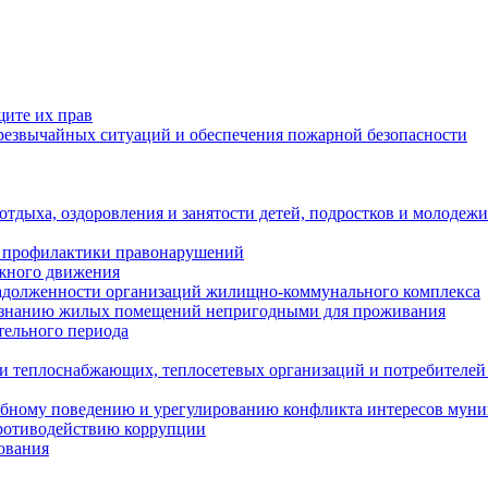
щите их прав
езвычайных ситуаций и обеспечения пожарной безопасности
тдыха, оздоровления и занятости детей, подростков и молодежи
 профилактики правонарушений
ожного движения
задолженности организаций жилищно-коммунального комплекса
ризнанию жилых помещений непригодными для проживания
тельного периода
и теплоснабжающих, теплосетевых организаций и потребителей
ебному поведению и урегулированию конфликта интересов мун
противодействию коррупции
ования