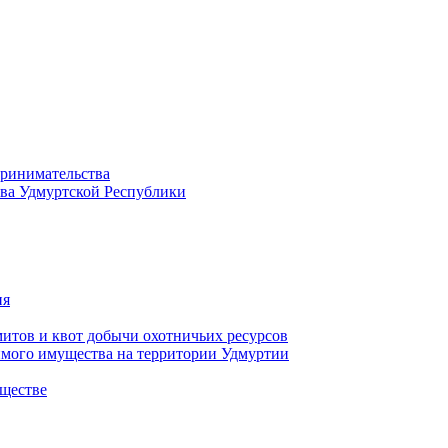
принимательства
тва Удмуртской Республики
ия
тов и квот добычи охотничьих ресурсов
имого имущества на территории Удмуртии
ществе