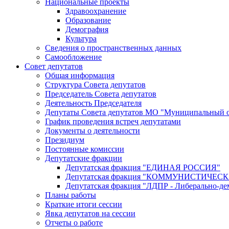
Национальные проекты
Здравоохранение
Образование
Демография
Культура
Сведения о пространственных данных
Самообложение
Совет депутатов
Общая информация
Структура Совета депутатов
Председатель Совета депутатов
Деятельность Председателя
Депутаты Совета депутатов МО "Муниципальный о
График проведения встреч депутатами
Документы о деятельности
Президиум
Постоянные комиссии
Депутатские фракции
Депутатская фракция "ЕДИНАЯ РОССИЯ"
Депутатская фракция "КОММУНИСТИЧЕ
Депутатская фракция "ЛДПР - Либерально-де
Планы работы
Краткие итоги сессии
Явка депутатов на сессии
Отчеты о работе