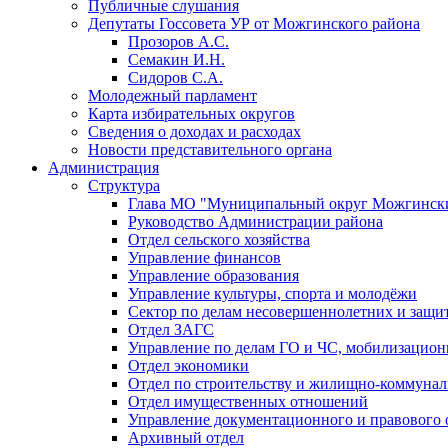
Публичные слушания
Депутаты Госсовета УР от Можгинского района
Прозоров А.С.
Семакин И.Н.
Сидоров С.А.
Молодежный парламент
Карта избирательных округов
Сведения о доходах и расходах
Новости представительного органа
Администрация
Структура
Глава МО "Муниципальный округ Можгински
Руководство Администрации района
Отдел сельского хозяйства
Управление финансов
Управление образования
Управление культуры, спорта и молодёжи
Сектор по делам несовершеннолетних и защит
Отдел ЗАГС
Управление по делам ГО и ЧС, мобилизацион
Отдел экономики
Отдел по строительству и жилищно-коммунал
Отдел имущественных отношений
Управление документационного и правового 
Архивный отдел