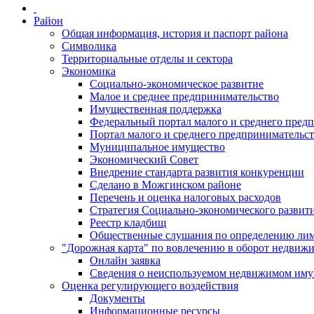
Район
Общая информация, история и паспорт района
Символика
Территориальные отделы и сектора
Экономика
Социально-экономическое развитие
Малое и среднее предпринимательство
Имущественная поддержка
Федеральный портал малого и среднего пред
Портал малого и среднего предпринимательс
Муниципальное имущество
Экономический Совет
Внедрение стандарта развития конкуренции
Сделано в Можгинском районе
Перечень и оценка налоговых расходов
Стратегия Социально-экономического развит
Реестр кладбищ
Общественные слушания по определению лими
"Дорожная карта" по вовлечению в оборот недвиж
Онлайн заявка
Сведения о неиспользуемом недвижимом иму
Оценка регулирующего воздействия
Документы
Информационные ресурсы