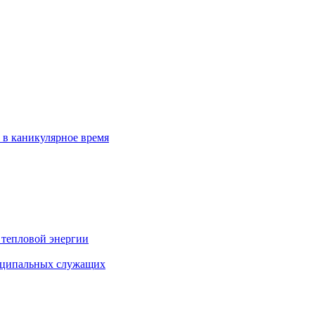
 в каникулярное время
 тепловой энергии
иципальных служащих