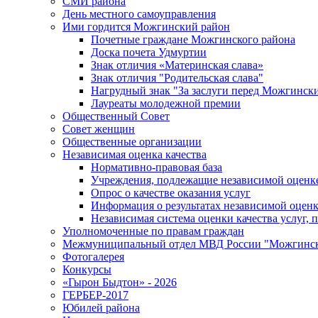
СМИ района
День местного самоуправления
Ими гордится Можгинский район
Почетные граждане Можгинского района
Доска почета Удмуртии
Знак отличия «Материнская слава»
Знак отличия "Родительская слава"
Нагрудный знак "За заслуги перед Можгинск
Лауреаты молодежной премии
Общественный Совет
Совет женщин
Общественные организации
Независимая оценка качества
Нормативно-правовая база
Учреждения, подлежащие независимой оценке
Опрос о качестве оказания услуг
Информация о результатах независимой оценк
Независимая система оценки качества услуг,
Уполномоченные по правам граждан
Межмуниципальный отдел МВД России "Можгинс
Фотогалерея
Конкурсы
«Гырон Быдтон» - 2026
ГЕРБЕР-2017
Юбилей района