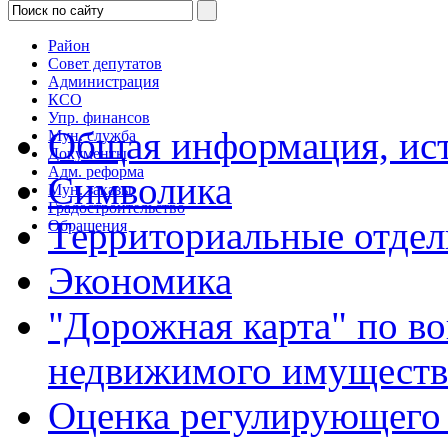
Район
Совет депутатов
Администрация
КСО
Упр. финансов
Общая информация, ист
Мун. служба
Документы
Адм. реформа
Символика
Мун. заказы
Градостроительство
Территориальные отдел
Обращения
Экономика
"Дорожная карта" по в
недвижимого имуществ
Оценка регулирующего 