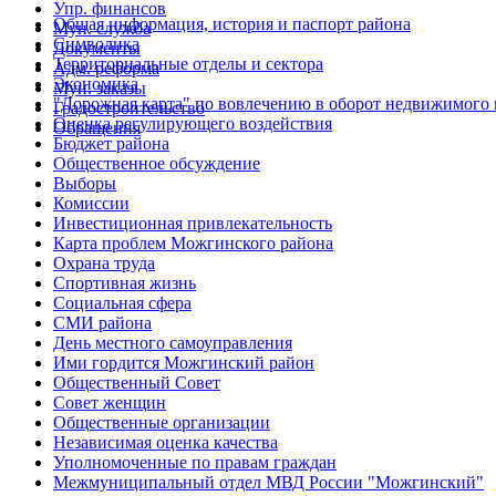
Упр. финансов
Общая информация, история и паспорт района
Мун. служба
Символика
Документы
Территориальные отделы и сектора
Адм. реформа
Экономика
Мун. заказы
"Дорожная карта" по вовлечению в оборот недвижимого
Градостроительство
Оценка регулирующего воздействия
Обращения
Бюджет района
Общественное обсуждение
Выборы
Комиссии
Инвестиционная привлекательность
Карта проблем Можгинского района
Охрана труда
Спортивная жизнь
Социальная сфера
СМИ района
День местного самоуправления
Ими гордится Можгинский район
Общественный Совет
Совет женщин
Общественные организации
Независимая оценка качества
Уполномоченные по правам граждан
Межмуниципальный отдел МВД России "Можгинский"