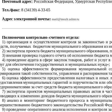
Почтовый адрес
: Российская Федерация, Удмуртская Республик
Тел./факс
:
8 (34139)
4-33-65
Адрес электронной почты:
mail@mozh.udmr.ru
Полномочия контрольно–счетного отдела:
1) организация и осуществление контроля за законностью и 
едств, получаемых бюджетом муниципального образования из и
2) экспертиза проекта бюджета муниципального образования, п
3) внешняя проверка годового отчета об исполнении бюджета 
4) проведение аудита в сфере закупок товаров, работ и услуг
луг для обеспечения государственных и муниципальных нужд»;
5) оценка эффективности формирования муниципальной соб
рмирования такой собственности, управления и распоряжения та
6) оценка эффективности предоставления налоговых и иных л
едоставления муниципальных гарантий и поручительств или об
едпринимателями за счет средств бюджета муниципального обра
7) экспертиза проектов муниципальных правовых актов в час
иводящих к изменению доходов бюджета муниципального образо
8) анализ и мониторинг бюджетного процесса в муниципаль
вершенствованию бюджетного законодательства Российской Фед
9) проведение оперативного анализа исполнения и контроля з