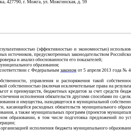
а, 427790, г. Можга, ул. Можгинская, д. 59
результативностью (эффективностью и экономностью) использо
ных источников, предусмотренных законодательством Российск
роверка и анализ обоснованности его показателей;
муниципального образования;
 в соответствии с Федеральным
законом
от 5 апреля 2013 года № 4
ственности, управления и распоряжения такой собственнос
кой собственностью (включая исключительные права на результа
ьгот и преимуществ, бюджетных кредитов за счет средств бюдж
еспечения исполнения обязательств другими способами по сд
зования и имущества, находящегося в муниципальной собственн
ти, касающейся расходных обязательств муниципального образ
вания, а также муниципальных программ (проектов муниципал
ном образовании, в том числе подготовка предложений по у
ерации;
а организацией исполнения бюджета муниципального образовани