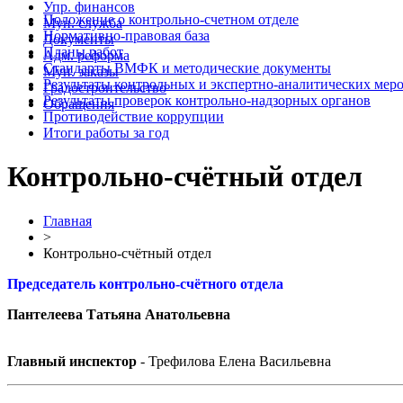
Упр. финансов
Положение о контрольно-счетном отделе
Мун. служба
Нормативно-правовая база
Документы
Планы работ
Адм. реформа
Стандарты ВМФК и методические документы
Мун. заказы
Результаты контрольных и экспертно-аналитических мер
Градостроительство
Результаты проверок контрольно-надзорных органов
Обращения
Противодействие коррупции
Итоги работы за год
Контрольно-счётный отдел
Главная
>
Контрольно-счётный отдел
Председатель контрольно-счётного отдела
Пантелеева Татьяна Анатольевна
Главный инспектор
- Трефилова Елена Васильевна