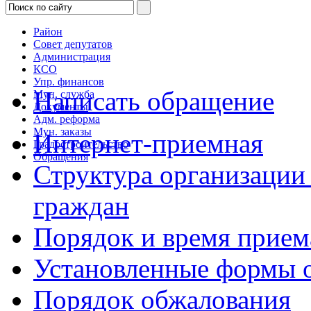
Район
Совет депутатов
Администрация
КСО
Упр. финансов
Написать обращение
Мун. служба
Документы
Адм. реформа
Мун. заказы
Интернет-приемная
Градостроительство
Обращения
Структура организации
граждан
Порядок и время прием
Установленные формы 
Порядок обжалования