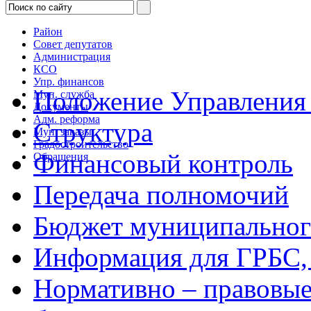
Район
Совет депутатов
Администрация
КСО
Упр. финансов
Положение Управления
Мун. служба
Документы
Адм. реформа
Структура
Мун. заказы
Градостроительство
Финансовый контроль
Обращения
Передача полномочий
Бюджет муниципальног
Информация для ГРБС
Нормативно – правовые