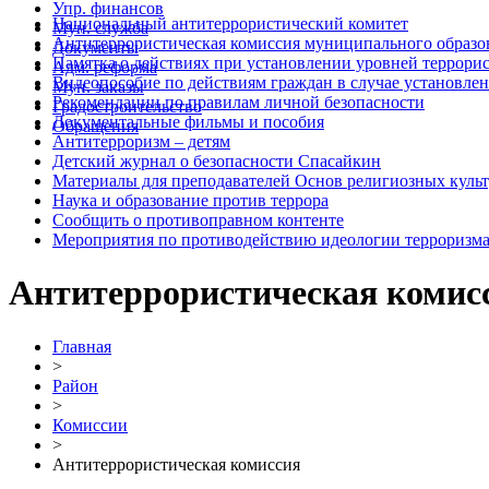
Упр. финансов
Национальный антитеррористический комитет
Мун. служба
Антитеррористическая комиссия муниципального образ
Документы
Памятка о действиях при установлении уровней террори
Адм. реформа
Видеопособие по действиям граждан в случае установле
Мун. заказы
Рекомендации по правилам личной безопасности
Градостроительство
Документальные фильмы и пособия
Обращения
Антитерроризм – детям
Детский журнал о безопасности Спасайкин
Материалы для преподавателей Основ религиозных культ
Наука и образование против террора
Сообщить о противоправном контенте
Мероприятия по противодействию идеологии терроризм
Антитеррористическая комис
Главная
>
Район
>
Комиссии
>
Антитеррористическая комиссия