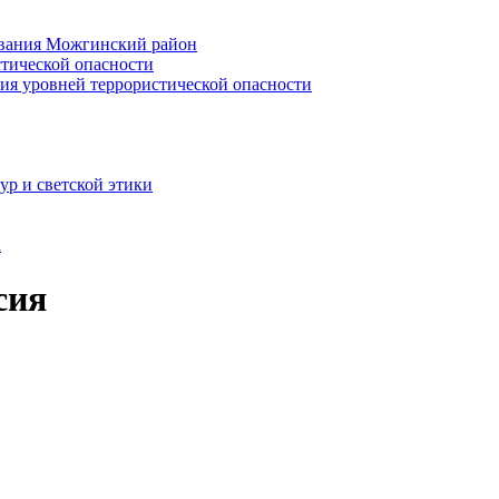
ования Можгинский район
стической опасности
ния уровней террористической опасности
ур и светской этики
а
сия