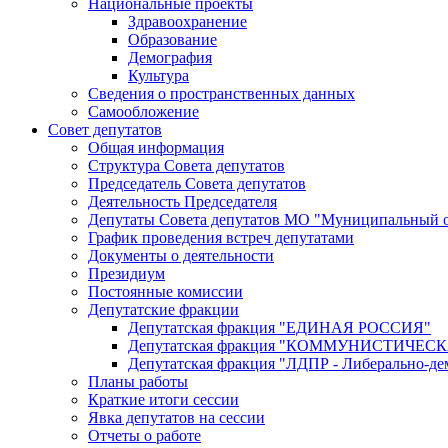
Национальные проекты
Здравоохранение
Образование
Демография
Культура
Сведения о пространственных данных
Самообложение
Совет депутатов
Общая информация
Структура Совета депутатов
Председатель Совета депутатов
Деятельность Председателя
Депутаты Совета депутатов МО "Муниципальный о
График проведения встреч депутатами
Документы о деятельности
Президиум
Постоянные комиссии
Депутатские фракции
Депутатская фракция "ЕДИНАЯ РОССИЯ"
Депутатская фракция "КОММУНИСТИЧЕ
Депутатская фракция "ЛДПР - Либерально-де
Планы работы
Краткие итоги сессии
Явка депутатов на сессии
Отчеты о работе