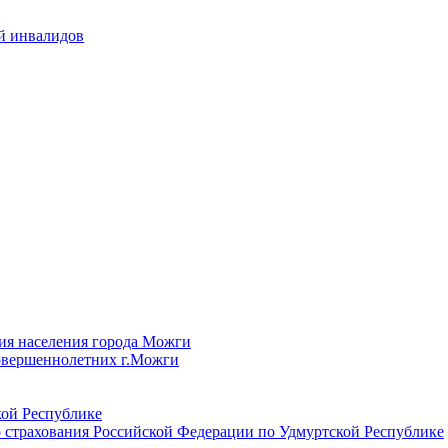
й инвалидов
ия населения города Можги
овершеннолетних г.Можги
ой Республике
 страхования Российской Федерации по Удмуртской Республике