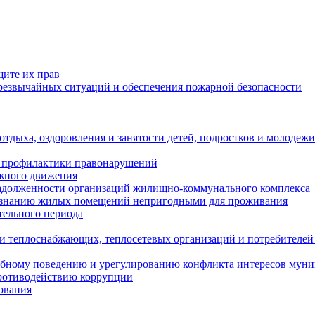
щите их прав
езвычайных ситуаций и обеспечения пожарной безопасности
тдыха, оздоровления и занятости детей, подростков и молодежи
 профилактики правонарушений
ожного движения
задолженности организаций жилищно-коммунального комплекса
ризнанию жилых помещений непригодными для проживания
тельного периода
и теплоснабжающих, теплосетевых организаций и потребителей
ебному поведению и урегулированию конфликта интересов мун
противодействию коррупции
ования