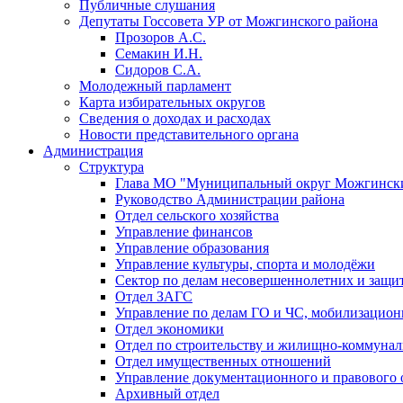
Публичные слушания
Депутаты Госсовета УР от Можгинского района
Прозоров А.С.
Семакин И.Н.
Сидоров С.А.
Молодежный парламент
Карта избирательных округов
Сведения о доходах и расходах
Новости представительного органа
Администрация
Структура
Глава МО "Муниципальный округ Можгински
Руководство Администрации района
Отдел сельского хозяйства
Управление финансов
Управление образования
Управление культуры, спорта и молодёжи
Сектор по делам несовершеннолетних и защит
Отдел ЗАГС
Управление по делам ГО и ЧС, мобилизацион
Отдел экономики
Отдел по строительству и жилищно-коммунал
Отдел имущественных отношений
Управление документационного и правового 
Архивный отдел