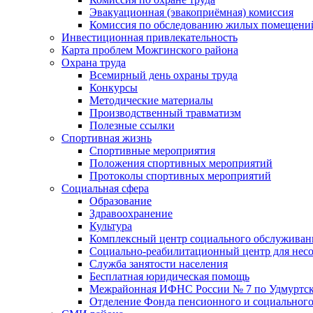
Эвакуационная (эвакоприёмная) комиссия
Комиссия по обследованию жилых помещени
Инвестиционная привлекательность
Карта проблем Можгинского района
Охрана труда
Всемирный день охраны труда
Конкурсы
Методические материалы
Производственный травматизм
Полезные ссылки
Спортивная жизнь
Спортивные мероприятия
Положения спортивных мероприятий
Протоколы спортивных мероприятий
Социальная сфера
Образование
Здравоохранение
Культура
Комплексный центр социального обслуживан
Социально-реабилитационный центр для нес
Служба занятости населения
Бесплатная юридическая помощь
Межрайонная ИФНС России № 7 по Удмуртск
Отделение Фонда пенсионного и социального