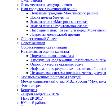
СМИ района
День местного самоуправления
Ими гордится Можгинский район
Почетные граждане Можгинского района
Доска почета Удмуртии
Знак отличия «Материнская слава»
Знак отличия "Родительская слава"
Нагрудный знак "За заслуги перед Можгинск
Лауреаты молодежной премии
Общественный Совет
Совет женщин
Общественные организации
Независимая оценка качества
Нормативно-правовая база
Учреждения, подлежащие независимой оценке
Опрос о качестве оказания услуг
Информация о результатах независимой оценк
Независимая система оценки качества услуг,
Уполномоченные по правам граждан
Межмуниципальный отдел МВД России "Можгинс
Фотогалерея
Конкурсы
«Гырон Быдтон» - 2026
ГЕРБЕР-2017
Юбилей района