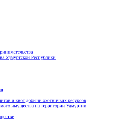
принимательства
тва Удмуртской Республики
ия
тов и квот добычи охотничьих ресурсов
имого имущества на территории Удмуртии
ществе