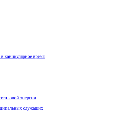
 в каникулярное время
 тепловой энергии
иципальных служащих