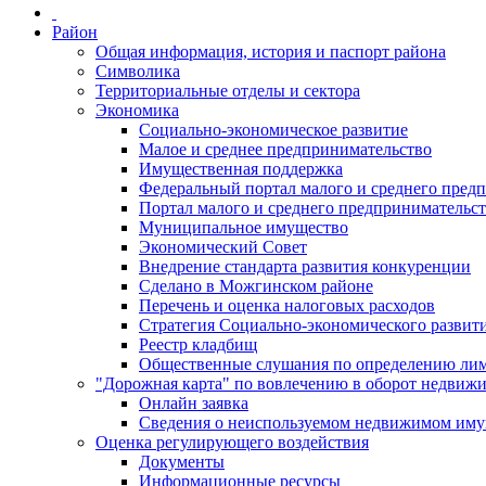
Район
Общая информация, история и паспорт района
Символика
Территориальные отделы и сектора
Экономика
Социально-экономическое развитие
Малое и среднее предпринимательство
Имущественная поддержка
Федеральный портал малого и среднего пред
Портал малого и среднего предпринимательс
Муниципальное имущество
Экономический Совет
Внедрение стандарта развития конкуренции
Сделано в Можгинском районе
Перечень и оценка налоговых расходов
Стратегия Социально-экономического развит
Реестр кладбищ
Общественные слушания по определению лими
"Дорожная карта" по вовлечению в оборот недвиж
Онлайн заявка
Сведения о неиспользуемом недвижимом иму
Оценка регулирующего воздействия
Документы
Информационные ресурсы