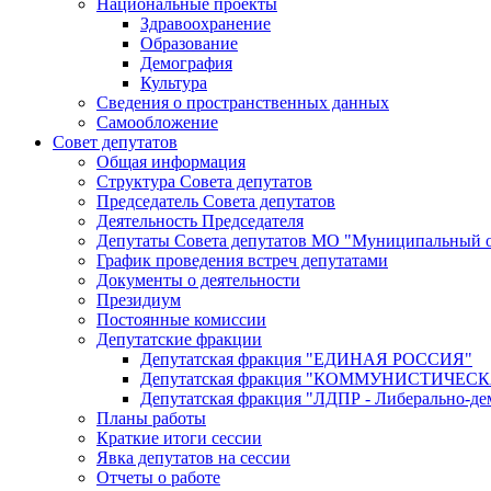
Национальные проекты
Здравоохранение
Образование
Демография
Культура
Сведения о пространственных данных
Самообложение
Совет депутатов
Общая информация
Структура Совета депутатов
Председатель Совета депутатов
Деятельность Председателя
Депутаты Совета депутатов МО "Муниципальный о
График проведения встреч депутатами
Документы о деятельности
Президиум
Постоянные комиссии
Депутатские фракции
Депутатская фракция "ЕДИНАЯ РОССИЯ"
Депутатская фракция "КОММУНИСТИЧЕ
Депутатская фракция "ЛДПР - Либерально-де
Планы работы
Краткие итоги сессии
Явка депутатов на сессии
Отчеты о работе