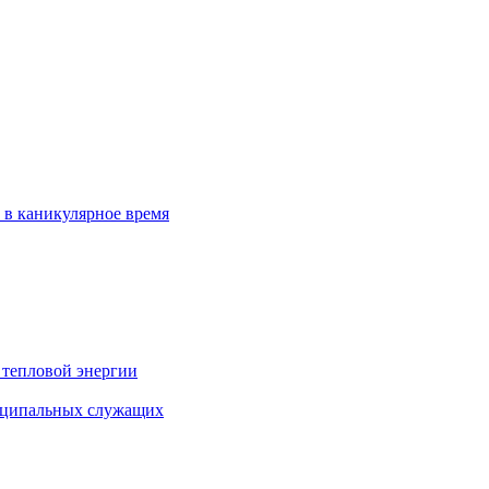
 в каникулярное время
 тепловой энергии
иципальных служащих