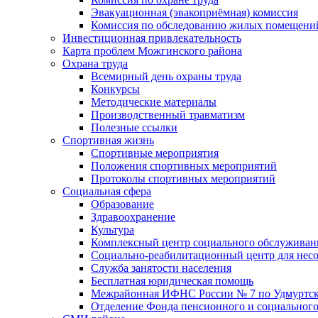
Эвакуационная (эвакоприёмная) комиссия
Комиссия по обследованию жилых помещени
Инвестиционная привлекательность
Карта проблем Можгинского района
Охрана труда
Всемирный день охраны труда
Конкурсы
Методические материалы
Производственный травматизм
Полезные ссылки
Спортивная жизнь
Спортивные мероприятия
Положения спортивных мероприятий
Протоколы спортивных мероприятий
Социальная сфера
Образование
Здравоохранение
Культура
Комплексный центр социального обслуживан
Социально-реабилитационный центр для нес
Служба занятости населения
Бесплатная юридическая помощь
Межрайонная ИФНС России № 7 по Удмуртск
Отделение Фонда пенсионного и социального