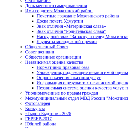
СМИ района
День местного самоуправления
Ими гордится Можгинский район
Почетные граждане Можгинского района
Доска почета Удмуртии
Знак отличия «Материнская слава»
Знак отличия "Родительская слава"
Нагрудный знак "За заслуги перед Можгинск
Лауреаты молодежной премии
Общественный Совет
Совет женщин
Общественные организации
Независимая оценка качества
Нормативно-правовая база
Учреждения, подлежащие независимой оценке
Опрос о качестве оказания услуг
Информация о результатах независимой оценк
Независимая система оценки качества услуг,
Уполномоченные по правам граждан
Межмуниципальный отдел МВД России "Можгинс
Фотогалерея
Конкурсы
«Гырон Быдтон» - 2026
ГЕРБЕР-2017
Юбилей района