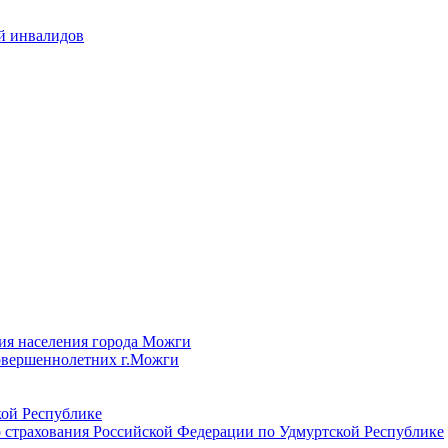
й инвалидов
ия населения города Можги
овершеннолетних г.Можги
ой Республике
 страхования Российской Федерации по Удмуртской Республике