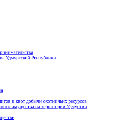
принимательства
тва Удмуртской Республики
ия
тов и квот добычи охотничьих ресурсов
имого имущества на территории Удмуртии
ществе