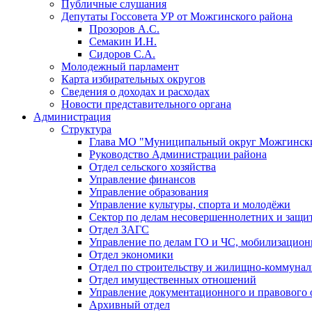
Публичные слушания
Депутаты Госсовета УР от Можгинского района
Прозоров А.С.
Семакин И.Н.
Сидоров С.А.
Молодежный парламент
Карта избирательных округов
Сведения о доходах и расходах
Новости представительного органа
Администрация
Структура
Глава МО "Муниципальный округ Можгински
Руководство Администрации района
Отдел сельского хозяйства
Управление финансов
Управление образования
Управление культуры, спорта и молодёжи
Сектор по делам несовершеннолетних и защит
Отдел ЗАГС
Управление по делам ГО и ЧС, мобилизацион
Отдел экономики
Отдел по строительству и жилищно-коммунал
Отдел имущественных отношений
Управление документационного и правового 
Архивный отдел