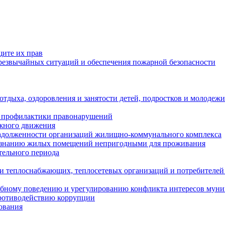
щите их прав
езвычайных ситуаций и обеспечения пожарной безопасности
тдыха, оздоровления и занятости детей, подростков и молодежи
 профилактики правонарушений
ожного движения
задолженности организаций жилищно-коммунального комплекса
ризнанию жилых помещений непригодными для проживания
тельного периода
и теплоснабжающих, теплосетевых организаций и потребителей
ебному поведению и урегулированию конфликта интересов мун
противодействию коррупции
ования