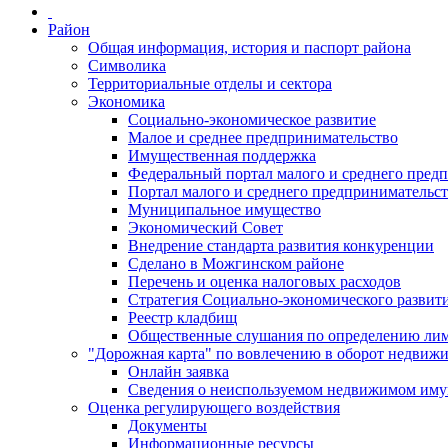
Район
Общая информация, история и паспорт района
Символика
Территориальные отделы и сектора
Экономика
Социально-экономическое развитие
Малое и среднее предпринимательство
Имущественная поддержка
Федеральный портал малого и среднего пред
Портал малого и среднего предпринимательс
Муниципальное имущество
Экономический Совет
Внедрение стандарта развития конкуренции
Сделано в Можгинском районе
Перечень и оценка налоговых расходов
Стратегия Социально-экономического развит
Реестр кладбищ
Общественные слушания по определению лими
"Дорожная карта" по вовлечению в оборот недвиж
Онлайн заявка
Сведения о неиспользуемом недвижимом иму
Оценка регулирующего воздействия
Документы
Информационные ресурсы