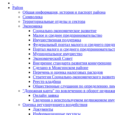
Район
Общая информация, история и паспорт района
Символика
Территориальные отделы и сектора
Экономика
Социально-экономическое развитие
Малое и среднее предпринимательство
Имущественная поддержка
Федеральный портал малого и среднего пред
Портал малого и среднего предпринимательс
Муниципальное имущество
Экономический Совет
Внедрение стандарта развития конкуренции
Сделано в Можгинском районе
Перечень и оценка налоговых расходов
Стратегия Социально-экономического развит
Реестр кладбищ
Общественные слушания по определению лими
"Дорожная карта" по вовлечению в оборот недвиж
Онлайн заявка
Сведения о неиспользуемом недвижимом иму
Оценка регулирующего воздействия
Документы
Информационные ресурсы