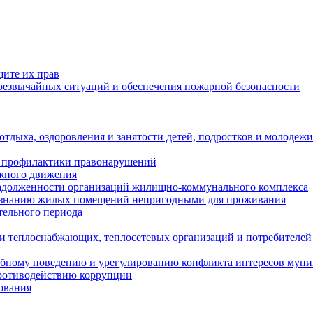
щите их прав
езвычайных ситуаций и обеспечения пожарной безопасности
тдыха, оздоровления и занятости детей, подростков и молодежи
 профилактики правонарушений
ожного движения
задолженности организаций жилищно-коммунального комплекса
ризнанию жилых помещений непригодными для проживания
тельного периода
и теплоснабжающих, теплосетевых организаций и потребителей
ебному поведению и урегулированию конфликта интересов мун
противодействию коррупции
ования