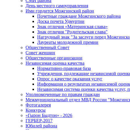
СМИ района
День местного самоуправления
Ими гордится Можгинский район
Почетные граждане Можгинского района
Доска почета Удмуртии
Знак отличия «Материнская слава»
Знак отличия "Родительская слава"
Нагрудный знак "За заслуги перед Можгинск
Лауреаты молодежной премии
Общественный Совет
Совет женщин
Общественные организации
Независимая оценка качества
Нормативно-правовая база
Учреждения, подлежащие независимой оценке
Опрос о качестве оказания услуг
Информация о результатах независимой оценк
Независимая система оценки качества услуг,
Уполномоченные по правам граждан
Межмуниципальный отдел МВД России "Можгинс
Фотогалерея
Конкурсы
«Гырон Быдтон» - 2026
ГЕРБЕР-2017
Юбилей района