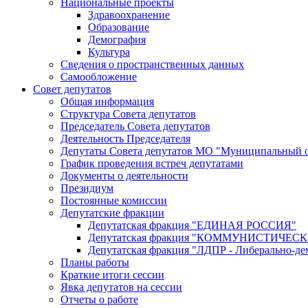
Национальные проекты
Здравоохранение
Образование
Демография
Культура
Сведения о пространственных данных
Самообложение
Совет депутатов
Общая информация
Структура Совета депутатов
Председатель Совета депутатов
Деятельность Председателя
Депутаты Совета депутатов МО "Муниципальный о
График проведения встреч депутатами
Документы о деятельности
Президиум
Постоянные комиссии
Депутатские фракции
Депутатская фракция "ЕДИНАЯ РОССИЯ"
Депутатская фракция "КОММУНИСТИЧЕ
Депутатская фракция "ЛДПР - Либерально-де
Планы работы
Краткие итоги сессии
Явка депутатов на сессии
Отчеты о работе