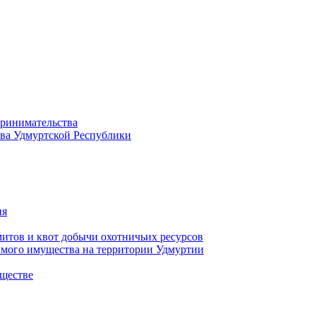
принимательства
тва Удмуртской Республики
ия
тов и квот добычи охотничьих ресурсов
имого имущества на территории Удмуртии
ществе