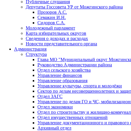
Публичные слушания
Депутаты Госсовета УР от Можгинского района
Прозоров А.С.
Семакин И.Н.
Сидоров С.А.
Молодежный парламент
Карта избирательных округов
Сведения о доходах и расходах
Новости представительного органа
Администрация
Структура
Глава МО "Муниципальный округ Можгински
Руководство Администрации района
Отдел сельского хозяйства
Управление финансов
Управление образования
Управление культуры, спорта и молодёжи
Сектор по делам несовершеннолетних и защит
Отдел ЗАГС
Управление по делам ГО и ЧС, мобилизацион
Отдел экономики
Отдел по строительству и жилищно-коммунал
Отдел имущественных отношений
Управление документационного и правового 
Архивный отдел