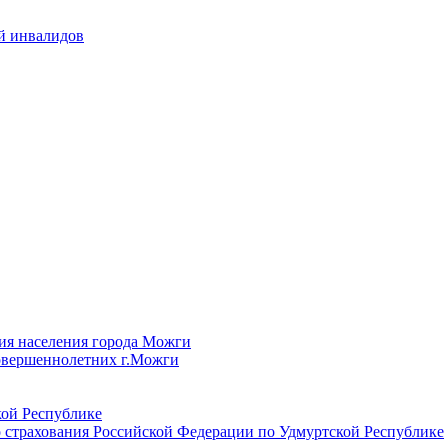
й инвалидов
ия населения города Можги
овершеннолетних г.Можги
ой Республике
 страхования Российской Федерации по Удмуртской Республике