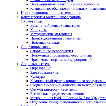
Эвакуационная (эвакоприёмная) комиссия
Комиссия по обследованию жилых помещени
Инвестиционная привлекательность
Карта проблем Можгинского района
Охрана труда
Всемирный день охраны труда
Конкурсы
Методические материалы
Производственный травматизм
Полезные ссылки
Спортивная жизнь
Спортивные мероприятия
Положения спортивных мероприятий
Протоколы спортивных мероприятий
Социальная сфера
Образование
Здравоохранение
Культура
Комплексный центр социального обслуживан
Социально-реабилитационный центр для нес
Служба занятости населения
Бесплатная юридическая помощь
Межрайонная ИФНС России № 7 по Удмуртск
Отделение Фонда пенсионного и социального