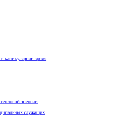
 в каникулярное время
 тепловой энергии
иципальных служащих