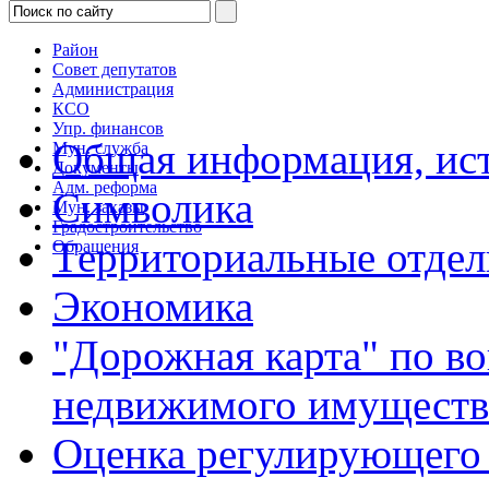
Район
Совет депутатов
Администрация
КСО
Упр. финансов
Общая информация, ист
Мун. служба
Документы
Адм. реформа
Символика
Мун. заказы
Градостроительство
Территориальные отдел
Обращения
Экономика
"Дорожная карта" по в
недвижимого имуществ
Оценка регулирующего 