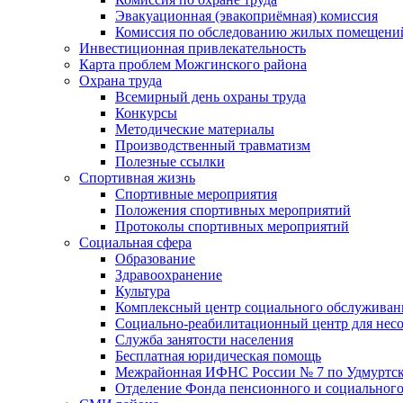
Эвакуационная (эвакоприёмная) комиссия
Комиссия по обследованию жилых помещени
Инвестиционная привлекательность
Карта проблем Можгинского района
Охрана труда
Всемирный день охраны труда
Конкурсы
Методические материалы
Производственный травматизм
Полезные ссылки
Спортивная жизнь
Спортивные мероприятия
Положения спортивных мероприятий
Протоколы спортивных мероприятий
Социальная сфера
Образование
Здравоохранение
Культура
Комплексный центр социального обслуживан
Социально-реабилитационный центр для нес
Служба занятости населения
Бесплатная юридическая помощь
Межрайонная ИФНС России № 7 по Удмуртск
Отделение Фонда пенсионного и социального