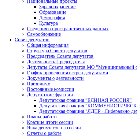
Национальные проекты
Здравоохранение
Образование
Демография
Культура
Сведения о пространственных данных
Самообложение
Совет депутатов
Общая информация
Структура Совета депутатов
Председатель Совета депутатов
Деятельность Председателя
Депутаты Совета депутатов МО "Муниципальный о
График проведения встреч депутатами
Документы о деятельности
Президиум
Постоянные комиссии
Депутатские фракции
Депутатская фракция "ЕДИНАЯ РОССИЯ"
Депутатская фракция "КОММУНИСТИЧЕ
Депутатская фракция "ЛДПР - Либерально-де
Планы работы
Краткие итоги сессии
Явка депутатов на сессии
Отчеты о работе