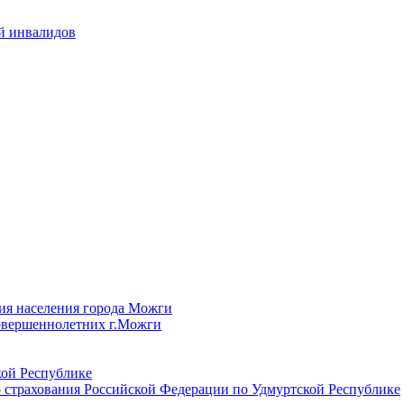
й инвалидов
ия населения города Можги
овершеннолетних г.Можги
ой Республике
 страхования Российской Федерации по Удмуртской Республике