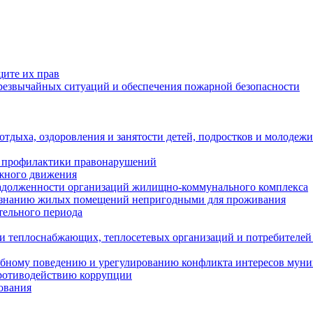
щите их прав
езвычайных ситуаций и обеспечения пожарной безопасности
тдыха, оздоровления и занятости детей, подростков и молодежи
 профилактики правонарушений
ожного движения
задолженности организаций жилищно-коммунального комплекса
ризнанию жилых помещений непригодными для проживания
тельного периода
и теплоснабжающих, теплосетевых организаций и потребителей
ебному поведению и урегулированию конфликта интересов мун
противодействию коррупции
ования