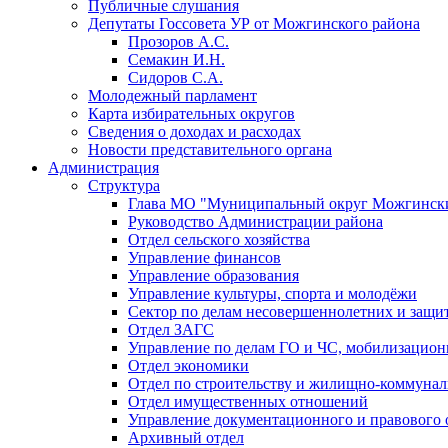
Публичные слушания
Депутаты Госсовета УР от Можгинского района
Прозоров А.С.
Семакин И.Н.
Сидоров С.А.
Молодежный парламент
Карта избирательных округов
Сведения о доходах и расходах
Новости представительного органа
Администрация
Структура
Глава МО "Муниципальный округ Можгински
Руководство Администрации района
Отдел сельского хозяйства
Управление финансов
Управление образования
Управление культуры, спорта и молодёжи
Сектор по делам несовершеннолетних и защит
Отдел ЗАГС
Управление по делам ГО и ЧС, мобилизацион
Отдел экономики
Отдел по строительству и жилищно-коммунал
Отдел имущественных отношений
Управление документационного и правового 
Архивный отдел