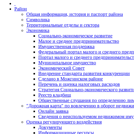
Район
Общая информация, история и паспорт района
Символика
Территориальные отделы и сектора
Экономика
Социально-экономическое развитие
Малое и среднее предпринимательство
Имущественная поддержка
Федеральный портал малого и среднего пред
Портал малого и среднего предпринимательс
Муниципальное имущество
Экономический Совет
Внедрение стандарта развития конкуренции
Сделано в Можгинском районе
Перечень и оценка налоговых расходов
Стратегия Социально-экономического развит
Реестр кладбищ
Общественные слушания по определению лими
"Дорожная карта" по вовлечению в оборот недвиж
Онлайн заявка
Сведения о неиспользуемом недвижимом иму
Оценка регулирующего воздействия
Документы
Информационные ресурсы