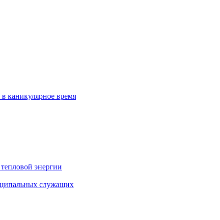
 в каникулярное время
 тепловой энергии
иципальных служащих