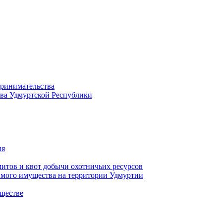
принимательства
тва Удмуртской Республики
ия
тов и квот добычи охотничьих ресурсов
имого имущества на территории Удмуртии
ществе