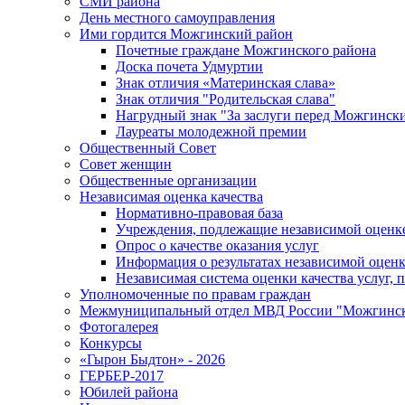
СМИ района
День местного самоуправления
Ими гордится Можгинский район
Почетные граждане Можгинского района
Доска почета Удмуртии
Знак отличия «Материнская слава»
Знак отличия "Родительская слава"
Нагрудный знак "За заслуги перед Можгинск
Лауреаты молодежной премии
Общественный Совет
Совет женщин
Общественные организации
Независимая оценка качества
Нормативно-правовая база
Учреждения, подлежащие независимой оценке
Опрос о качестве оказания услуг
Информация о результатах независимой оценк
Независимая система оценки качества услуг,
Уполномоченные по правам граждан
Межмуниципальный отдел МВД России "Можгинс
Фотогалерея
Конкурсы
«Гырон Быдтон» - 2026
ГЕРБЕР-2017
Юбилей района