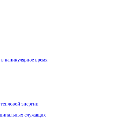
 в каникулярное время
 тепловой энергии
иципальных служащих