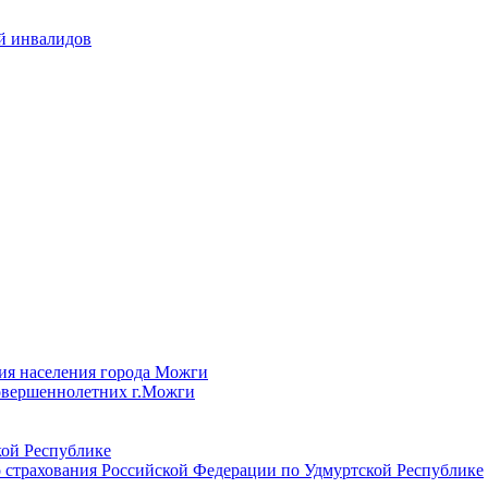
й инвалидов
ия населения города Можги
овершеннолетних г.Можги
ой Республике
 страхования Российской Федерации по Удмуртской Республике