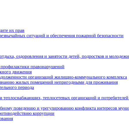
щите их прав
езвычайных ситуаций и обеспечения пожарной безопасности
тдыха, оздоровления и занятости детей, подростков и молодежи
 профилактики правонарушений
ожного движения
задолженности организаций жилищно-коммунального комплекса
ризнанию жилых помещений непригодными для проживания
тельного периода
и теплоснабжающих, теплосетевых организаций и потребителей
ебному поведению и урегулированию конфликта интересов мун
противодействию коррупции
ования