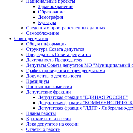
Национальные проекты
Здравоохранение
Образование
Демография
Культура
Сведения о пространственных данных
Самообложение
Совет депутатов
Общая информация
Структура Совета депутатов
Председатель Совета депутатов
Деятельность Председателя
Депутаты Совета депутатов МО "Муниципальный о
График проведения встреч депутатами
Документы о деятельности
Президиум
Постоянные комиссии
Депутатские фракции
Депутатская фракция "ЕДИНАЯ РОССИЯ"
Депутатская фракция "КОММУНИСТИЧЕ
Депутатская фракция "ЛДПР - Либерально-де
Планы работы
Краткие итоги сессии
Явка депутатов на сессии
Отчеты о работе