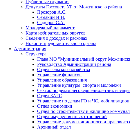
Публичные слушания
Депутаты Госсовета УР от Можгинского района
Прозоров А.С.
Семакин И.Н.
Сидоров С.А.
Молодежный парламент
Карта избирательных округов
Сведения о доходах и расходах
Новости представительного органа
Администрация
Структура
Глава МО "Муниципальный округ Можгински
Руководство Администрации района
Отдел сельского хозяйства
Управление финансов
Управление образования
Управление культуры, спорта и молодёжи
Сектор по делам несовершеннолетних и защит
Отдел ЗАГС
Управление по делам ГО и ЧС, мобилизацион
Отдел экономики
Отдел по строительству и жилищно-коммунал
Отдел имущественных отношений
Управление документационного и правового 
Архивный отдел