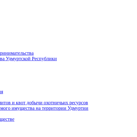
принимательства
тва Удмуртской Республики
ия
тов и квот добычи охотничьих ресурсов
имого имущества на территории Удмуртии
ществе