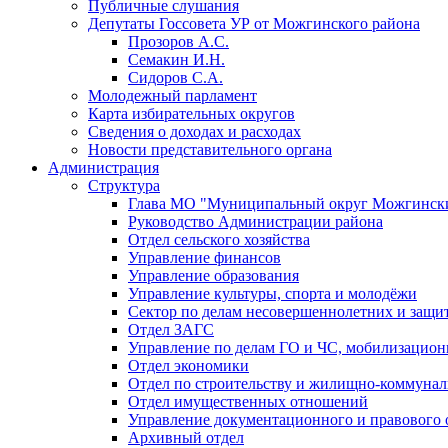
Публичные слушания
Депутаты Госсовета УР от Можгинского района
Прозоров А.С.
Семакин И.Н.
Сидоров С.А.
Молодежный парламент
Карта избирательных округов
Сведения о доходах и расходах
Новости представительного органа
Администрация
Структура
Глава МО "Муниципальный округ Можгински
Руководство Администрации района
Отдел сельского хозяйства
Управление финансов
Управление образования
Управление культуры, спорта и молодёжи
Сектор по делам несовершеннолетних и защит
Отдел ЗАГС
Управление по делам ГО и ЧС, мобилизацион
Отдел экономики
Отдел по строительству и жилищно-коммунал
Отдел имущественных отношений
Управление документационного и правового 
Архивный отдел