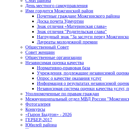
СМИ района
День местного самоуправления
Ими гордится Можгинский район
Почетные граждане Можгинского района
Доска почета Удмуртии
Знак отличия «Материнская слава»
Знак отличия "Родительская слава"
Нагрудный знак "За заслуги перед Можгинск
Лауреаты молодежной премии
Общественный Совет
Совет женщин
Общественные организации
Независимая оценка качества
Нормативно-правовая база
Учреждения, подлежащие независимой оценке
Опрос о качестве оказания услуг
Информация о результатах независимой оценк
Независимая система оценки качества услуг,
Уполномоченные по правам граждан
Межмуниципальный отдел МВД России "Можгинс
Фотогалерея
Конкурсы
«Гырон Быдтон» - 2026
ГЕРБЕР-2017
Юбилей района