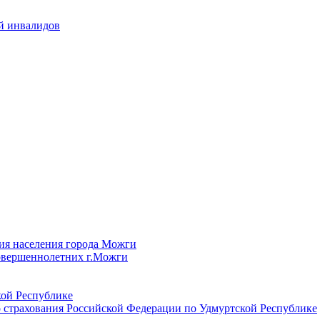
й инвалидов
ия населения города Можги
овершеннолетних г.Можги
ой Республике
 страхования Российской Федерации по Удмуртской Республике