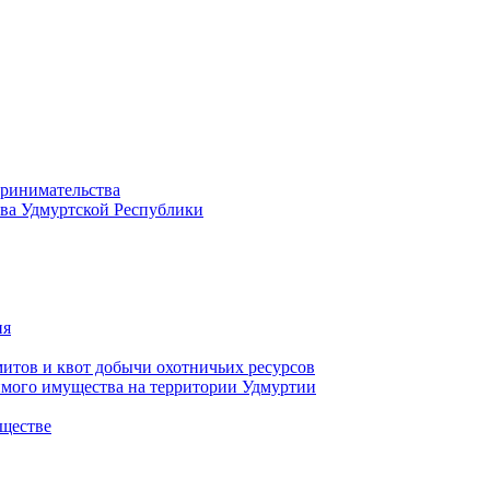
принимательства
тва Удмуртской Республики
ия
тов и квот добычи охотничьих ресурсов
имого имущества на территории Удмуртии
ществе