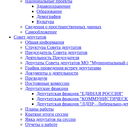
Национальные проекты
Здравоохранение
Образование
Демография
Культура
Сведения о пространственных данных
Самообложение
Совет депутатов
Общая информация
Структура Совета депутатов
Председатель Совета депутатов
Деятельность Председателя
Депутаты Совета депутатов МО "Муниципальный о
График проведения встреч депутатами
Документы о деятельности
Президиум
Постоянные комиссии
Депутатские фракции
Депутатская фракция "ЕДИНАЯ РОССИЯ"
Депутатская фракция "КОММУНИСТИЧЕ
Депутатская фракция "ЛДПР - Либерально-де
Планы работы
Краткие итоги сессии
Явка депутатов на сессии
Отчеты о работе