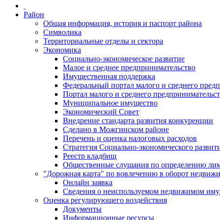
Район
Общая информация, история и паспорт района
Символика
Территориальные отделы и сектора
Экономика
Социально-экономическое развитие
Малое и среднее предпринимательство
Имущественная поддержка
Федеральный портал малого и среднего пред
Портал малого и среднего предпринимательс
Муниципальное имущество
Экономический Совет
Внедрение стандарта развития конкуренции
Сделано в Можгинском районе
Перечень и оценка налоговых расходов
Стратегия Социально-экономического развит
Реестр кладбищ
Общественные слушания по определению лими
"Дорожная карта" по вовлечению в оборот недвиж
Онлайн заявка
Сведения о неиспользуемом недвижимом иму
Оценка регулирующего воздействия
Документы
Информационные ресурсы