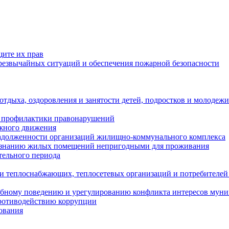
щите их прав
езвычайных ситуаций и обеспечения пожарной безопасности
тдыха, оздоровления и занятости детей, подростков и молодежи
 профилактики правонарушений
ожного движения
задолженности организаций жилищно-коммунального комплекса
ризнанию жилых помещений непригодными для проживания
тельного периода
и теплоснабжающих, теплосетевых организаций и потребителей
ебному поведению и урегулированию конфликта интересов мун
противодействию коррупции
ования