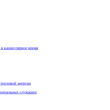
 в каникулярное время
 тепловой энергии
иципальных служащих