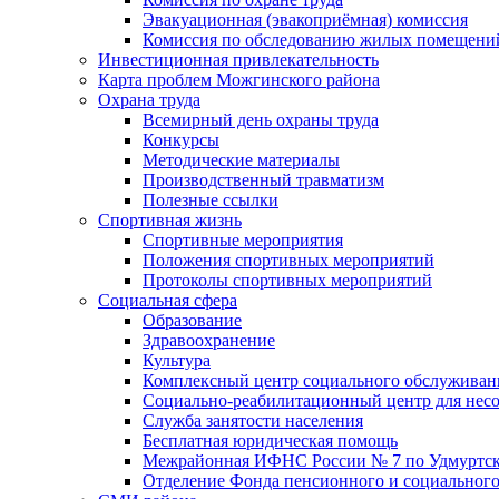
Эвакуационная (эвакоприёмная) комиссия
Комиссия по обследованию жилых помещени
Инвестиционная привлекательность
Карта проблем Можгинского района
Охрана труда
Всемирный день охраны труда
Конкурсы
Методические материалы
Производственный травматизм
Полезные ссылки
Спортивная жизнь
Спортивные мероприятия
Положения спортивных мероприятий
Протоколы спортивных мероприятий
Социальная сфера
Образование
Здравоохранение
Культура
Комплексный центр социального обслуживан
Социально-реабилитационный центр для нес
Служба занятости населения
Бесплатная юридическая помощь
Межрайонная ИФНС России № 7 по Удмуртск
Отделение Фонда пенсионного и социального