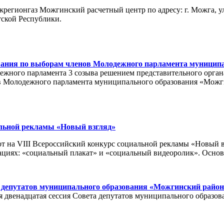
 межрегионгаз Можгинский расчетный центр по адресу: г. Можга,
тской Республики.
осования по выборам членов Молодежного парламента муницип
дежного парламента 3 созыва решением представительного орг
в Молодежного парламента муниципального образования «Можгин
альной рекламы «Новый взгляд»
т на VIII Всероссийский конкурс социальной рекламы «Новый вз
циях: «социальный плакат» и «социальный видеоролик». Основ
а депутатов муниципального образования «Можгинский район
дная двенадцатая сессия Совета депутатов муниципального образ