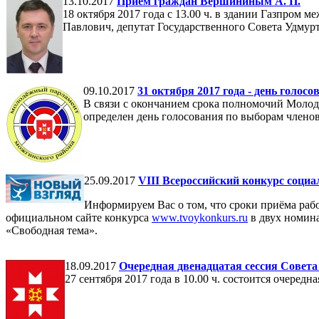
13.10.2017
Прием граждан Вершининым А. П.
18 октября 2017 года с 13.00 ч. в здании Газпром
Павлович, депутат Государственного Совета Удмур
09.10.2017
31 октября 2017 года - день гол
В связи с окончанием срока полномочий Моло
определен день голосования по выборам члено
25.09.2017
VIII Всероссийский конкурс соци
Информируем Вас о том, что сроки приёма рабо
официальном сайте конкурса
www.tvoykonkurs.ru
в двух номина
«Свободная тема».
18.09.2017
Очередная двенадцатая сессия Совет
27 сентября 2017 года в 10.00 ч. состоится очере