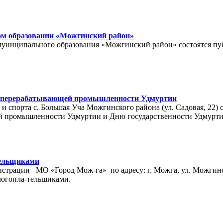
м образовании «Можгинский район»
ов муниципального образования «Можгинский район» состоятся 
 и перерабатывающей промышленности Удмуртии
ры и спорта с. Большая Уча Можгинского района (ул. Садовая, 2
ей промышленности Удмуртии и Дню государственности Удмурти
тельщиками
министрации МО «Город Мож-га» по адресу: г. Можга, ул. Можг
логопла-тельщиками.