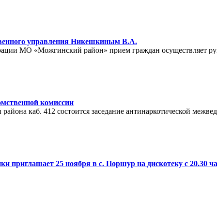
твенного управления Никешкиным В.А.
истрации МО «Можгинский район» прием граждан осуществляет р
омственной комиссии
и района каб. 412 состоится заседание антинаркотической межв
и приглашает 25 ноября в с. Поршур на дискотеку с 20.30 ч