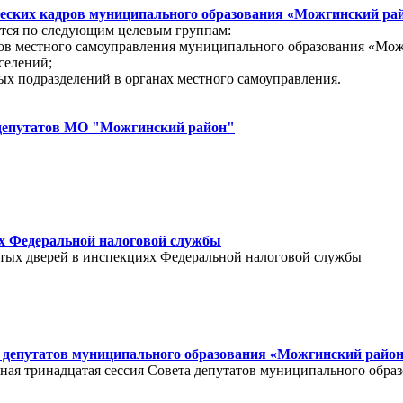
ческих кадров муниципального образования «Можгинский ра
ется по следующим целевым группам:
анов местного самоуправления муниципального образования «Мо
селений;
ых подразделений в органах местного самоуправления.
 депутатов МО "Можгинский район"
х Федеральной налоговой службы
ытых дверей в инспекциях Федеральной налоговой службы
а депутатов муниципального образования «Можгинский райо
редная тринадцатая сессия Совета депутатов муниципального об