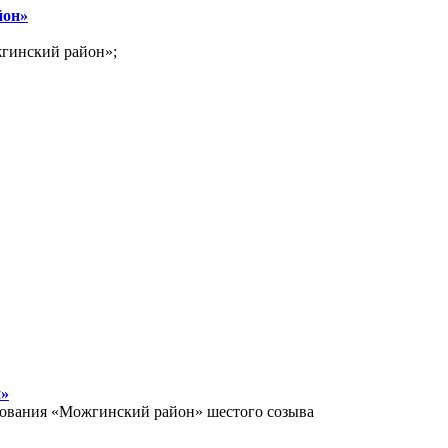
йон»
жгинский район»;
н»
разования «Можгинский район» шестого созыва