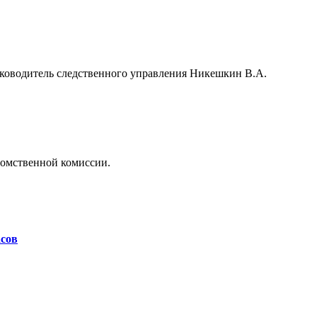
уководитель следственного управления Никешкин В.А.
едомственной комиссии.
асов