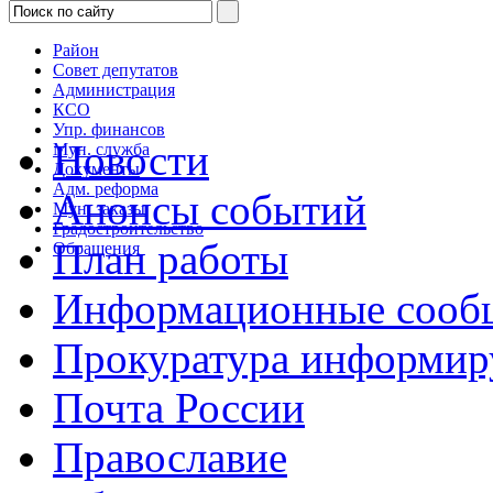
Район
Совет депутатов
Администрация
КСО
Упр. финансов
Новости
Мун. служба
Документы
Адм. реформа
Анонсы событий
Мун. заказы
Градостроительство
План работы
Обращения
Информационные сооб
Прокуратура информир
Почта России
Православие