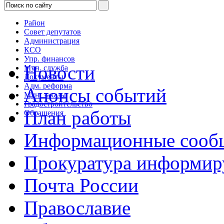
Район
Совет депутатов
Администрация
КСО
Упр. финансов
Новости
Мун. служба
Документы
Адм. реформа
Анонсы событий
Мун. заказы
Градостроительство
План работы
Обращения
Информационные сооб
Прокуратура информир
Почта России
Православие