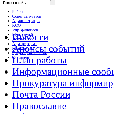
Район
Совет депутатов
Администрация
КСО
Упр. финансов
Новости
Мун. служба
Документы
Адм. реформа
Анонсы событий
Мун. заказы
Градостроительство
План работы
Обращения
Информационные сооб
Прокуратура информир
Почта России
Православие