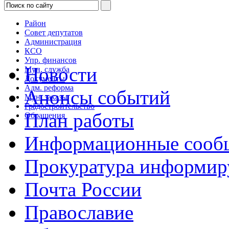
Район
Совет депутатов
Администрация
КСО
Упр. финансов
Новости
Мун. служба
Документы
Адм. реформа
Анонсы событий
Мун. заказы
Градостроительство
План работы
Обращения
Информационные сооб
Прокуратура информир
Почта России
Православие