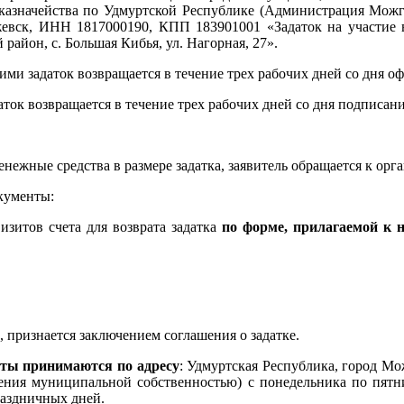
 казначейства по Удмуртской Республике (Администрация Можги
жевск, ИНН 1817000190, КПП 183901001 «Задаток на участие в
айон, с. Большая Кибья, ул. Нагорная, 27».
ми задаток возвращается в течение трех рабочих дней со дня оф
ток возвращается в течение трех рабочих дней со дня подписания
енежные средства в размере задатка, заявитель обращается к орга
кументы:
визитов счета для возврата задатка
по форме, прилагаемой к
 признается заключением соглашения о задатке.
нты принимаются по адресу
: Удмуртская Республика, город 
ния муниципальной собственностью) с понедельника по пятницу
раздничных дней.