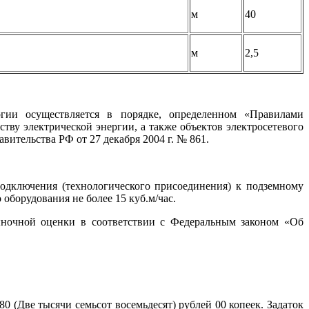
м
40
м
2,5
ргии осуществляется в порядке, определенном «Правилами
ву электрической энергии, а также объектов электросетевого
ительства РФ от 27 декабря 2004 г. № 861.
подключения (технологического присоединения) к подземному
оборудования не более 15 куб.м/час.
ыночной оценки в соответствии с Федеральным законом «Об
0 (Две тысячи семьсот восемьдесят) рублей 00 копеек. Задаток