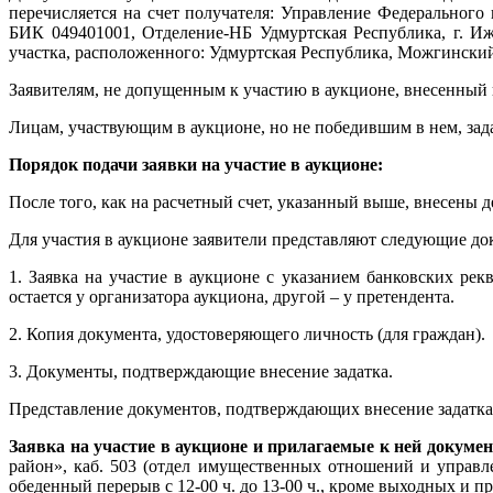
перечисляется на счет получателя: Управление Федерального
БИК 049401001, Отделение-НБ Удмуртская Республика, г. И
участка, расположенного: Удмуртская Республика, Можгинский р
Заявителям, не допущенным к участию в аукционе, внесенный и
Лицам, участвующим в аукционе, но не победившим в нем, зада
Порядок подачи заявки на участие в аукционе:
После того, как на расчетный счет, указанный выше, внесены д
Для участия в аукционе заявители представляют следующие до
1. Заявка на участие в аукционе с указанием банковских рек
остается у организатора аукциона, другой – у претендента.
2. Копия документа, удостоверяющего личность (для граждан).
3. Документы, подтверждающие внесение задатка.
Представление документов, подтверждающих внесение задатка,
Заявка на участие в аукционе и прилагаемые к ней докуме
район», каб. 503 (отдел имущественных отношений и управле
обеденный перерыв с 12-00 ч. до 13-00 ч., кроме выходных и п