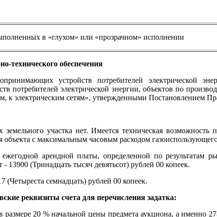
выполненных в «глухом» или «прозрачном» исполнении
но-технического обеспечения
гопринимающих устройств потребителей электрической эне
в потребителей электрической энергии, объектов по производст
, к электрическим сетям», утвержденными Постановлением Прав
х земельного участка нет. Имеется техническая возможность 
я объекта с максимальным часовым расходом газоиспользующего 
 ежегодной арендной платы, определенной по результатам р
- 13900 (Тринадцать тысяч девятьсот) рублей 00 копеек.
7 (Четыреста семнадцать) рублей 00 копеек.
овские реквизиты счета для перечисления задатка:
в размере 20 % начальной цены предмета аукциона, а именно 278