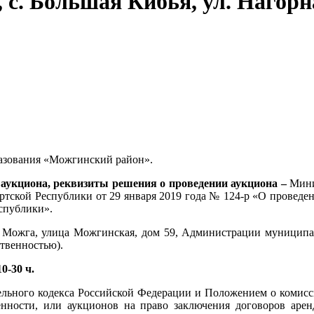
, с. Большая Кибья, ул. Нагорн
азования «Можгинский район».
аукциона, реквизиты решения о проведении аукциона –
Мини
ской Республики от 29 января 2019 года № 124-р «О проведени
спублики».
д Можга, улица Можгинская, дом 59, Администрации муниципа
твенностью).
0-30 ч.
мельного кодекса Российской Федерации и Положением о комис
нности, или аукционов на право заключения договоров арен