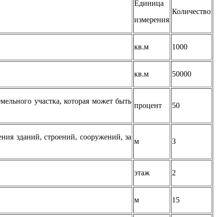
Единица
Количество
измерения
кв.м
1000
кв.м
50000
мельного участка, которая может быть
процент
50
ния зданий, строений, сооружений, за
м
3
этаж
2
м
15