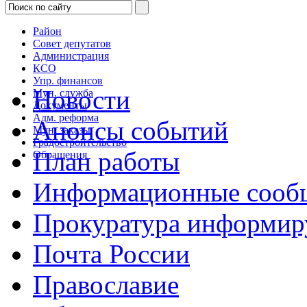
Район
Совет депутатов
Администрация
КСО
Упр. финансов
Новости
Мун. служба
Документы
Адм. реформа
Анонсы событий
Мун. заказы
Градостроительство
План работы
Обращения
Информационные сооб
Прокуратура информир
Почта России
Православие