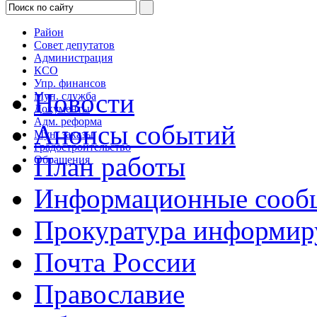
Район
Совет депутатов
Администрация
КСО
Упр. финансов
Новости
Мун. служба
Документы
Адм. реформа
Анонсы событий
Мун. заказы
Градостроительство
План работы
Обращения
Информационные сооб
Прокуратура информир
Почта России
Православие