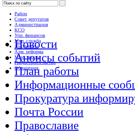
Район
Совет депутатов
Администрация
КСО
Упр. финансов
Новости
Мун. служба
Документы
Адм. реформа
Анонсы событий
Мун. заказы
Градостроительство
План работы
Обращения
Информационные сооб
Прокуратура информир
Почта России
Православие