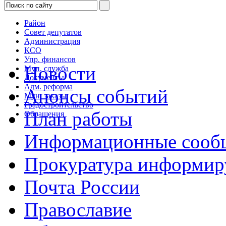
Район
Совет депутатов
Администрация
КСО
Упр. финансов
Новости
Мун. служба
Документы
Адм. реформа
Анонсы событий
Мун. заказы
Градостроительство
План работы
Обращения
Информационные сооб
Прокуратура информир
Почта России
Православие