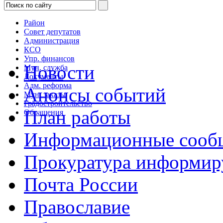
Район
Совет депутатов
Администрация
КСО
Упр. финансов
Новости
Мун. служба
Документы
Адм. реформа
Анонсы событий
Мун. заказы
Градостроительство
План работы
Обращения
Информационные сооб
Прокуратура информир
Почта России
Православие